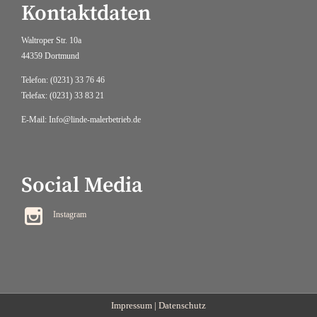
Kontaktdaten
Waltroper Str. 10a
44359 Dortmund
Telefon: (0231) 33 76 46
Telefax: (0231) 33 83 21
E-Mail: Info@linde-malerbetrieb.de
Social Media

Instagram
Impressum
|
Datenschutz