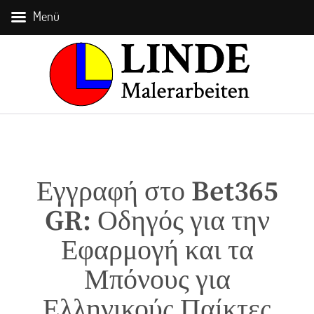
Menü
Εγγραφή στο Bet365
GR: Οδηγός για την
Εφαρμογή και τα
Μπόνους για
Ελληνικούς Παίκτες