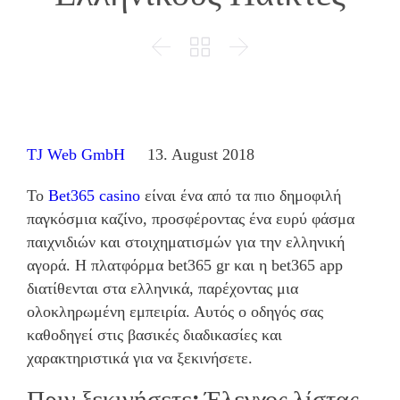



TJ Web GmbH
13. August 2018
Το
Bet365 casino
είναι ένα από τα πιο δημοφιλή
παγκόσμια καζίνο, προσφέροντας ένα ευρύ φάσμα
παιχνιδιών και στοιχηματισμών για την ελληνική
αγορά. Η πλατφόρμα bet365 gr και η bet365 app
διατίθενται στα ελληνικά, παρέχοντας μια
ολοκληρωμένη εμπειρία. Αυτός ο οδηγός σας
καθοδηγεί στις βασικές διαδικασίες και
χαρακτηριστικά για να ξεκινήσετε.