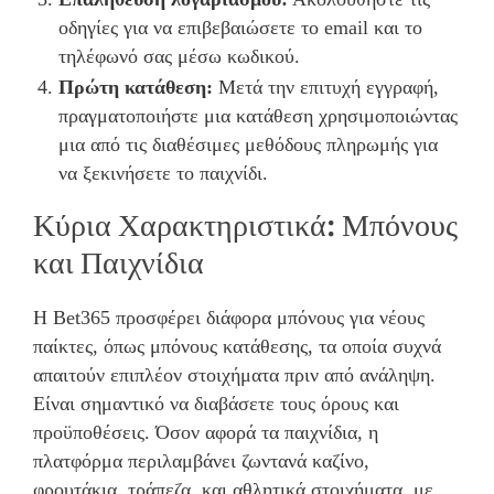
οδηγίες για να επιβεβαιώσετε το email και το
τηλέφωνό σας μέσω κωδικού.
Πρώτη κατάθεση:
Μετά την επιτυχή εγγραφή,
πραγματοποιήστε μια κατάθεση χρησιμοποιώντας
μια από τις διαθέσιμες μεθόδους πληρωμής για
να ξεκινήσετε το παιχνίδι.
Κύρια Χαρακτηριστικά: Μπόνους
και Παιχνίδια
Η Bet365 προσφέρει διάφορα μπόνους για νέους
παίκτες, όπως μπόνους κατάθεσης, τα οποία συχνά
απαιτούν επιπλέον στοιχήματα πριν από ανάληψη.
Είναι σημαντικό να διαβάσετε τους όρους και
προϋποθέσεις. Όσον αφορά τα παιχνίδια, η
πλατφόρμα περιλαμβάνει ζωντανά καζίνο,
φρουτάκια, τράπεζα, και αθλητικά στοιχήματα, με