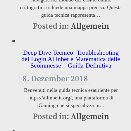
crittografici richiede una mappa precisa. Questa
guida tecnica rappresenta…
Posted in:
Allgemein
Deep Dive Tecnico: Troubleshooting
del Login Allinbet e Matematica delle
Scommesse – Guida Definitiva
8. Dezember 2018
Benvenuti nella guida tecnica esauriente per
https://allinbetit.org/, una piattaforma di
iGaming che si specializza in…
Posted in:
Allgemein