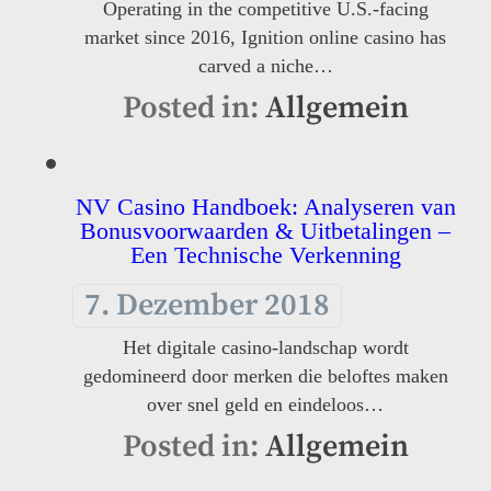
Operating in the competitive U.S.-facing
market since 2016, Ignition online casino has
carved a niche…
Posted in:
Allgemein
NV Casino Handboek: Analyseren van
Bonusvoorwaarden & Uitbetalingen –
Een Technische Verkenning
7. Dezember 2018
Het digitale casino-landschap wordt
gedomineerd door merken die beloftes maken
over snel geld en eindeloos…
Posted in:
Allgemein