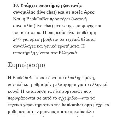
10. Υπάρχει υποστήριξη ζωντανής
συνομιλίας (live chat) και σε ποιές ώρες;
Ναι, η BankOnBet προσφέρει ζωντανή
συνομιλία (live chat) μέσω της εφαρμογής και
του ιστότοπου. Η υπηρεσία είναι διαθέσιμη
24/7 για άμεση βοήθεια σε τεχνικά θέματα,
συναλλαγές και γενικά ερωτήματα. Η
υποστήριξη γίνεται στα Ελληνικά.
Συμπέρασμα
Η BankOnBet προσφέρει μια ολοκληρωμένη,
ασφαλή και ρυθμισμένη πλατφόρμα για το ελληνικό
κοινό. Η κατανόηση των λεπτομερειών που
περιγράφονται σε αυτό το εγχειρίδιο—από τα
τεχνικά χαρακτηριστικά της
bankonbet app
μέχρι τα
μαθηματικά των μπόνους και τα πρωτόκολλα