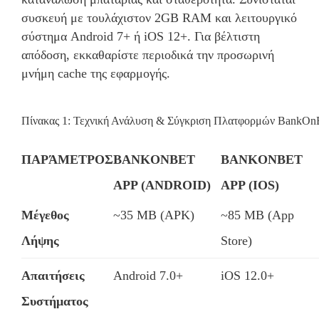
συσκευή με τουλάχιστον 2GB RAM και λειτουργικό
σύστημα Android 7+ ή iOS 12+. Για βέλτιστη
απόδοση, εκκαθαρίστε περιοδικά την προσωρινή
μνήμη cache της εφαρμογής.
Πίνακας 1: Τεχνική Ανάλυση & Σύγκριση Πλατφορμών BankOn
ΠΑΡΆΜΕΤΡΟΣ
BANKONBET
BANKONBET
APP (ANDROID)
APP (IOS)
Μέγεθος
~35 MB (APK)
~85 MB (App
Λήψης
Store)
Απαιτήσεις
Android 7.0+
iOS 12.0+
Συστήματος