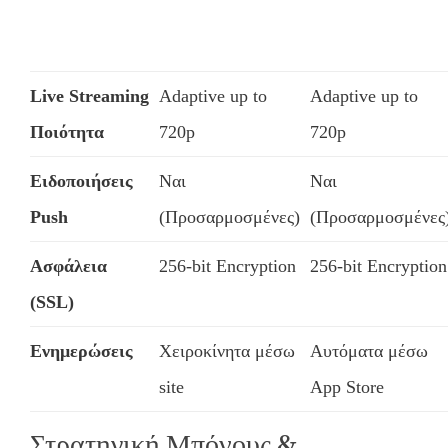
Live Streaming
Adaptive up to
Adaptive up to
Ποιότητα
720p
720p
Ειδοποιήσεις
Ναι
Ναι
Push
(Προσαρμοσμένες)
(Προσαρμοσμένες
Ασφάλεια
256-bit Encryption
256-bit Encryption
(SSL)
Ενημερώσεις
Χειροκίνητα μέσω
Αυτόματα μέσω
site
App Store
Στρατηγική Μπόνους &