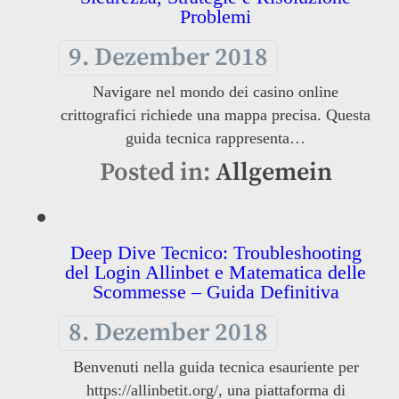
Problemi
9. Dezember 2018
Navigare nel mondo dei casino online
crittografici richiede una mappa precisa. Questa
guida tecnica rappresenta…
Posted in:
Allgemein
Deep Dive Tecnico: Troubleshooting
del Login Allinbet e Matematica delle
Scommesse – Guida Definitiva
8. Dezember 2018
Benvenuti nella guida tecnica esauriente per
https://allinbetit.org/, una piattaforma di