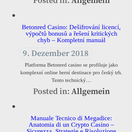
Posted in:
Allgemein
Betonred Casino: Dešifrování licencí,
výpočtů bonusů a řešení kritických
chyb – Kompletní manuál
9. Dezember 2018
Platforma Betonred casino se profiluje jako
komplexní online herní destinace pro český trh.
Tento technický…
Posted in:
Allgemein
Manuale Tecnico di Megadice:
Anatomia di un Crypto Casino –
Sicurezza, Strategie e Risoluzione