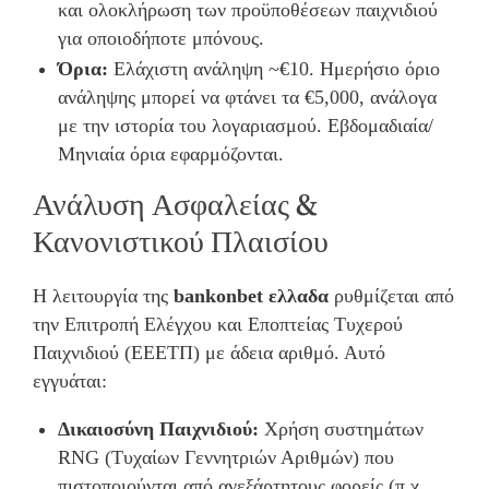
και ολοκλήρωση των προϋποθέσεων παιχνιδιού
για οποιοδήποτε μπόνους.
Όρια:
Ελάχιστη ανάληψη ~€10. Ημερήσιο όριο
ανάληψης μπορεί να φτάνει τα €5,000, ανάλογα
με την ιστορία του λογαριασμού. Εβδομαδιαία/
Μηνιαία όρια εφαρμόζονται.
Ανάλυση Ασφαλείας &
Κανονιστικού Πλαισίου
Η λειτουργία της
bankonbet ελλαδα
ρυθμίζεται από
την Επιτροπή Ελέγχου και Εποπτείας Τυχερού
Παιχνιδιού (ΕΕΕΤΠ) με άδεια αριθμό. Αυτό
εγγυάται:
Δικαιοσύνη Παιχνιδιού:
Χρήση συστημάτων
RNG (Τυχαίων Γεννητριών Αριθμών) που
πιστοποιούνται από ανεξάρτητους φορείς (π.χ.,