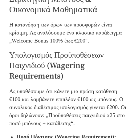
Οικονομικά Μαθηματικά
Η κατανόηση των όρων των προσφορών είναι
κρίσιμη. Ας αναλύσουμε ένα κλασικό παράδειγμα
„Welcome Bonus 100% έως €200“.
Υπολογισμός Προϋποθέσεων
Παιχνιδιού (Wagering
Requirements)
Ας υποθέσουμε ότι κάνετε μια πρώτη κατάθεση
€100 και λαμβάνετε επιπλέον €100 ως μπόνους. Ο
συνολικός διαθέσιμος ισολογισμός γίνεται €200. Οι
όροι δηλώνουν: „Προϋποθέσεις παιχνιδιού x25 στο
ποσό μπόνους + κατάθεσης“.
Ποσό Πόντισης (Wagering Requirement):