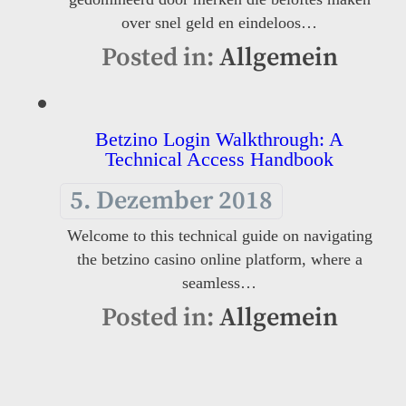
over snel geld en eindeloos…
Posted in:
Allgemein
Betzino Login Walkthrough: A
Technical Access Handbook
5. Dezember 2018
Welcome to this technical guide on navigating
the betzino casino online platform, where a
seamless…
Posted in:
Allgemein