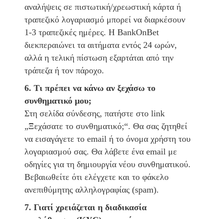
αναλήψεις σε πιστωτική/χρεωστική κάρτα ή
τραπεζικό λογαριασμό μπορεί να διαρκέσουν
1-3 τραπεζικές ημέρες. Η BankOnBet
διεκπεραιώνει τα αιτήματα εντός 24 ωρών,
αλλά η τελική πίστωση εξαρτάται από την
τράπεζα ή τον πάροχο.
6. Τι πρέπει να κάνω αν ξεχάσω το
συνθηματικό μου;
Στη σελίδα σύνδεσης, πατήστε στο link
„Ξεχάσατε το συνθηματικό;“. Θα σας ζητηθεί
να εισαγάγετε το email ή το όνομα χρήστη του
λογαριασμού σας. Θα λάβετε ένα email με
οδηγίες για τη δημιουργία νέου συνθηματικού.
Βεβαιωθείτε ότι ελέγχετε και το φάκελο
ανεπιθύμητης αλληλογραφίας (spam).
7. Γιατί χρειάζεται η διαδικασία