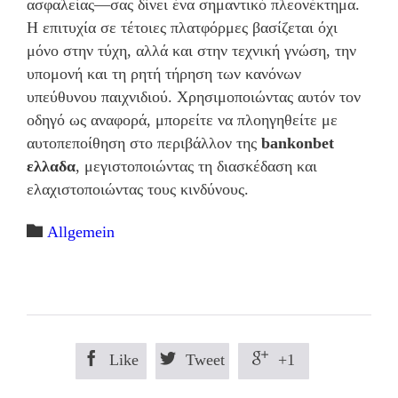
ασφαλείας—σας δίνει ένα σημαντικό πλεονέκτημα.
Η επιτυχία σε τέτοιες πλατφόρμες βασίζεται όχι
μόνο στην τύχη, αλλά και στην τεχνική γνώση, την
υπομονή και τη ρητή τήρηση των κανόνων
υπεύθυνου παιχνιδιού. Χρησιμοποιώντας αυτόν τον
οδηγό ως αναφορά, μπορείτε να πλοηγηθείτε με
αυτοπεποίθηση στο περιβάλλον της
bankonbet
ελλαδα
, μεγιστοποιώντας τη διασκέδαση και
ελαχιστοποιώντας τους κινδύνους.
Category

Allgemein



Like
Tweet
+1