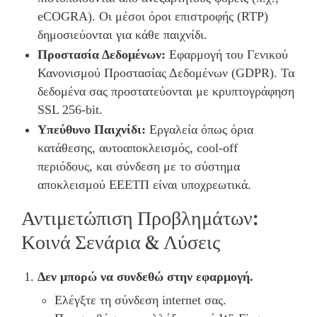
eCOGRA). Οι μέσοι όροι επιστροφής (RTP)
δημοσιεύονται για κάθε παιχνίδι.
Προστασία Δεδομένων:
Εφαρμογή του Γενικού
Κανονισμού Προστασίας Δεδομένων (GDPR). Τα
δεδομένα σας προστατεύονται με κρυπτογράφηση
SSL 256-bit.
Υπεύθυνο Παιχνίδι:
Εργαλεία όπως όρια
κατάθεσης, αυτοαποκλεισμός, cool-off
περιόδους, και σύνδεση με το σύστημα
αποκλεισμού ΕΕΕΤΠ είναι υποχρεωτικά.
Αντιμετώπιση Προβλημάτων:
Κοινά Σενάρια & Λύσεις
Δεν μπορώ να συνδεθώ στην εφαρμογή.
Ελέγξτε τη σύνδεση internet σας.