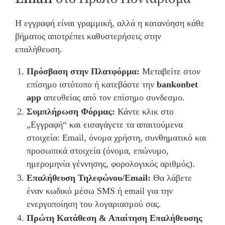
Η εγγραφή είναι γραμμική, αλλά η κατανόηση κάθε
βήματος αποτρέπει καθυστερήσεις στην
επαλήθευση.
Πρόσβαση στην Πλατφόρμα:
Μεταβείτε στον
επίσημο ιστότοπο ή κατεβάστε την
bankonbet
app
απευθείας από τον επίσημο συνδεσμο.
Συμπλήρωση Φόρμας:
Κάντε κλικ στο
„Εγγραφή“ και εισαγάγετε τα απαιτούμενα
στοιχεία: Email, όνομα χρήστη, συνθηματικό και
προσωπικά στοιχεία (όνομα, επώνυμο,
ημερομηνία γέννησης, φορολογικός αριθμός).
Επαλήθευση Τηλεφώνου/Email:
Θα λάβετε
έναν κωδικό μέσω SMS ή email για την
ενεργοποίηση του λογαριασμού σας.
Πρώτη Κατάθεση & Απαίτηση Επαλήθευσης