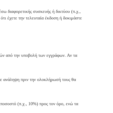
σω διαφορετικής συσκευής ή δικτύου (π.χ.,
 ότι έχετε την τελευταία έκδοση ή δοκιμάστε
ών από την υποβολή των εγγράφων. Αν τα
τε ανάληψη πριν την ολοκλήρωσή τους θα
ποσοστό (π.χ., 10%) προς τον όρο, ενώ τα