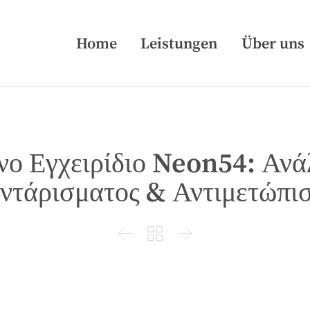
Home
Leistungen
Über uns
ο Εγχειρίδιο Neon54: Αν
ντάρισματος & Αντιμετώπι


