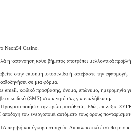
το Neon54 Casino.
λλά η κατανόηση κάθε βήματος αποτρέπει μελλοντικά προβλή
βείτε στην επίσημη ιστοσελίδα ή κατεβάστε την εφαρμογή.
καθοδηγήσει σε μια φόρμα.
ε email, κωδικό πρόσβασης, όνομα, επώνυμο, ημερομηνία γέ
βετε κωδικό (SMS) στο κινητό σας για επαλήθευση.
Πραγματοποιήστε την πρώτη κατάθεση. Εδώ, επιλέξτε ΣΥΓ
αποδοχή του ενεργοποιεί αυτόματα τους όρους πονταρίσματ
ακριβή και έγκυρα στοιχεία. Αποκλειστικά έτσι θα μπορε