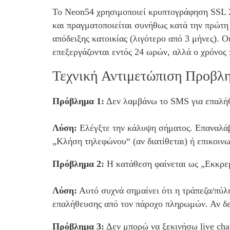
Το Neon54 χρησιμοποιεί κρυπτογράφηση SSL 
και πραγματοποιείται συνήθως κατά την πρώτη
απόδειξης κατοικίας (λιγότερο από 3 μήνες). 
επεξεργάζονται εντός 24 ωρών, αλλά ο χρόνος 
Τεχνική Αντιμετώπιση Προβλ
Πρόβλημα 1:
Δεν λαμβάνω το SMS για επαλήθ
Λύση:
Ελέγξτε την κάλυψη σήματος. Επαναλάβε
„Κλήση τηλεφώνου“ (αν διατίθεται) ή επικοιν
Πρόβλημα 2:
Η κατάθεση φαίνεται ως „Εκκρεμ
Λύση:
Αυτό συχνά σημαίνει ότι η τράπεζα/πύλ
επαλήθευσης από τον πάροχο πληρωμών. Αν δεν
Πρόβλημα 3:
Δεν μπορώ να ξεκινήσω live cha