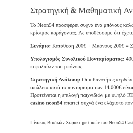
Στρατηγική & Μαθηματική Α
Το Neon54 προσφέρει συχνά ένα μπόνους καλωσ
κρίσιμος παράγοντας. Ας υποθέσουμε ότι έχε
Σενάριο:
Κατάθεση 200€ + Μπόνους 200€ = Συ
Υπολογισμός Συνολικού Πονταρίσματος:
400
κεφαλαίων του μπόνους.
Στρατηγική Ανάλυση:
Οι πιθανοτήτες κερδών 
απώλεια κατά το ποντάρισμα των 14.000€ είναι
Προτείνεται η επιλογή παιχνιδιών με υψηλό R
casino neon54
απαιτεί συχνά ένα ελάχιστο ποντ
Πίνακας Βασικών Χαρακτηριστικών του Neon54 Cas