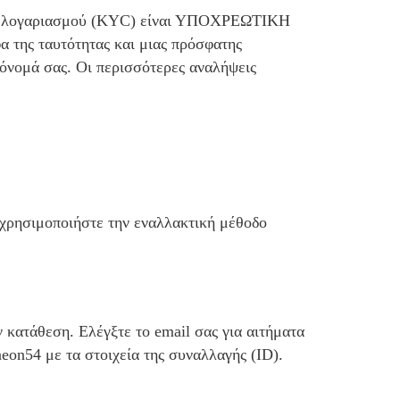
ευση λογαριασμού (KYC) είναι ΥΠΟΧΡΕΩΤΙΚΗ
α της ταυτότητας και μιας πρόσφατης
ο όνομά σας. Οι περισσότερες αναλήψεις
 χρησιμοποιήστε την εναλλακτική μέθοδο
κατάθεση. Ελέγξτε το email σας για αιτήματα
eon54 με τα στοιχεία της συναλλαγής (ID).