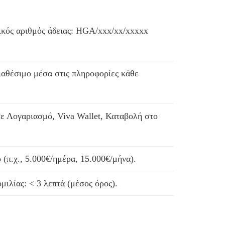
ικός αριθμός άδειας: HGA/xxx/xx/xxxxx
διαθέσιμο μέσα στις πληροφορίες κάθε
η σε Λογαριασμό, Viva Wallet, Καταβολή στο
(π.χ., 5.000€/ημέρα, 15.000€/μήνα).
ιλίας: < 3 λεπτά (μέσος όρος).