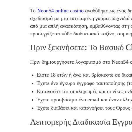
Το
Neon54 online casino
αναδύθηκε ως ένας δη
σχεδιασμό με μια εκτεταμένη γκάμα παιχνιδιώ
από μια απλή ανασκόπηση, εμβαθύνοντας στη σ
προσεγγίζεται κάθε διαδικτυακό καζίνο, συμπ
Πριν ξεκινήσετε: Το Βασικό C
Πριν δημιουργήσετε λογαριασμό στο Neon54 ca
Είστε 18 ετών ή άνω και βρίσκεστε σε δικαι
Έχετε ένα έγκυρο έγγραφο ταυτοποίησης (τ
Κατανοείτε ότι οι πληρωμές και οι νίκες ε
Έχετε προσβάσιμο ένα email και έναν ελλη
Έχετε διαβάσει και κατανοήσει τους Όρους 
Λεπτομερής Διαδικασία Εγγρ