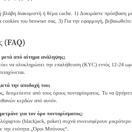
 βλάβη διακομιστή ή θέμα cache. 1) Δοκιμάστε πρόσβαση μέ
α cookies του browser σας. 3) Για την εφαρμογή, βεβαιωθείτε
ς (FAQ)
υ μετά από αίτημα ανάληψης;
ύει να ολοκληρώσει την επαλήθευση (KYC) εντός 12-24 ωρ
πιταχύνεται.
ετά την αποδοχή του;
υς, δεσμεύεστε από τους όρους πονταρίσματος. Το να ζητήσε
πιθανών κερδών από αυτόν.
 μετράνε για τον όρο πονταρίσματος;
λόχαρτου (blackjack, poker) συχνά συνεισφέρουν μικρότερο 
ε την ενότητα „Όροι Μπόνους“.