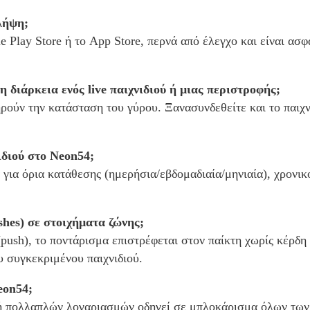
λήψη;
 Play Store ή το App Store, περνά από έλεγχο και είναι α
η διάρκεια ενός live παιχνιδιού ή μιας περιστροφής;
ηρούν την κατάσταση του γύρου. Ξανασυνδεθείτε και το παιχν
ιδιού στο Neon54;
 για όρια κατάθεσης (ημερήσια/εβδομαδιαία/μηνιαία), χρονικ
shes) σε στοιχήματα ζώνης;
ush), το ποντάρισμα επιστρέφεται στον παίκτη χωρίς κέρδη 
υ συγκεκριμένου παιχνιδιού.
eon54;
λλαπλών λογαριασμών οδηγεί σε μπλοκάρισμα όλων των λ