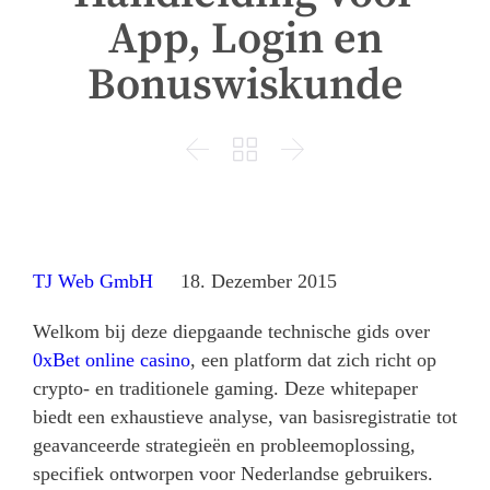
App, Login en
Bonuswiskunde



TJ Web GmbH
18. Dezember 2015
Welkom bij deze diepgaande technische gids over
0xBet online casino
, een platform dat zich richt op
crypto- en traditionele gaming. Deze whitepaper
biedt een exhaustieve analyse, van basisregistratie tot
geavanceerde strategieën en probleemoplossing,
specifiek ontworpen voor Nederlandse gebruikers.