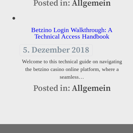
Posted in:
Allgemein
Betzino Login Walkthrough: A
Technical Access Handbook
5. Dezember 2018
Welcome to this technical guide on navigating
the betzino casino online platform, where a
seamless…
Posted in:
Allgemein