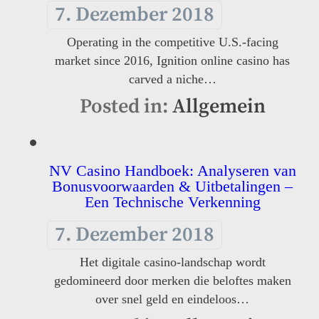
7. Dezember 2018
Operating in the competitive U.S.-facing
market since 2016, Ignition online casino has
carved a niche…
Posted in:
Allgemein
NV Casino Handboek: Analyseren van
Bonusvoorwaarden & Uitbetalingen –
Een Technische Verkenning
7. Dezember 2018
Het digitale casino-landschap wordt
gedomineerd door merken die beloftes maken
over snel geld en eindeloos…