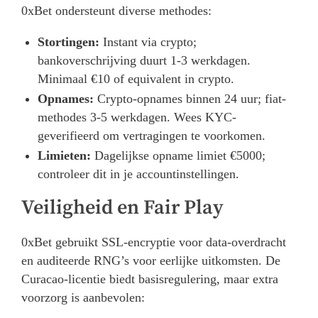
0xBet ondersteunt diverse methodes:
Stortingen:
Instant via crypto;
bankoverschrijving duurt 1-3 werkdagen.
Minimaal €10 of equivalent in crypto.
Opnames:
Crypto-opnames binnen 24 uur; fiat-
methodes 3-5 werkdagen. Wees KYC-
geverifieerd om vertragingen te voorkomen.
Limieten:
Dagelijkse opname limiet €5000;
controleer dit in je accountinstellingen.
Veiligheid en Fair Play
0xBet gebruikt SSL-encryptie voor data-overdracht
en auditeerde RNG’s voor eerlijke uitkomsten. De
Curacao-licentie biedt basisregulering, maar extra
voorzorg is aanbevolen: