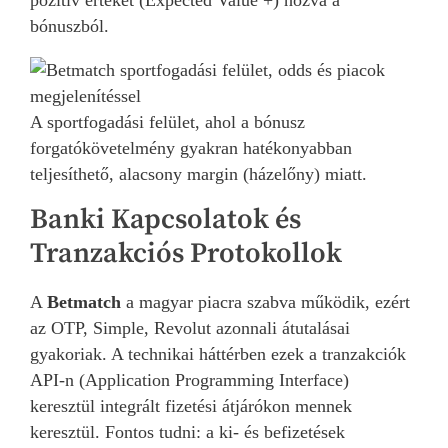
bónuszból.
A sportfogadási felület, ahol a bónusz
forgatókövetelmény gyakran hatékonyabban
teljesíthető, alacsony margin (házelőny) miatt.
Banki Kapcsolatok és
Tranzakciós Protokollok
A
Betmatch
a magyar piacra szabva működik, ezért
az OTP, Simple, Revolut azonnali átutalásai
gyakoriak. A technikai háttérben ezek a tranzakciók
API-n (Application Programming Interface)
keresztül integrált fizetési átjárókon mennek
keresztül. Fontos tudni: a ki- és befizetések