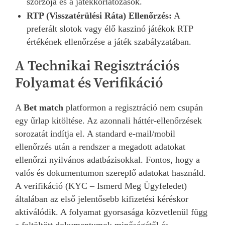
szorzója és a játékkorlátozások.
RTP (Visszatérülési Ráta) Ellenőrzés:
A
preferált slotok vagy élő kaszinó játékok RTP
értékének ellenőrzése a játék szabályzatában.
A Technikai Regisztrációs
Folyamat és Verifikáció
A
Bet match
platformon a regisztráció nem csupán
egy űrlap kitöltése. Az azonnali háttér-ellenőrzések
sorozatát indítja el. A standard e-mail/mobil
ellenőrzés után a rendszer a megadott adatokat
ellenőrzi nyilvános adatbázisokkal. Fontos, hogy a
valós és dokumentumon szereplő adatokat használd.
A verifikáció (KYC – Ismerd Meg Ügyfeledet)
általában az első jelentősebb kifizetési kéréskor
aktiválódik. A folyamat gyorsasága közvetlenül függ
a feltöltött dokumentumok minőségétől és