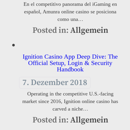
En el competitivo panorama del iGaming en
español, Amunra online casino se posiciona
como una…
Posted in:
Allgemein
Ignition Casino App Deep Dive: The
Official Setup, Login & Security
Handbook
7. Dezember 2018
Operating in the competitive U.S.-facing
market since 2016, Ignition online casino has
carved a niche…
Posted in:
Allgemein