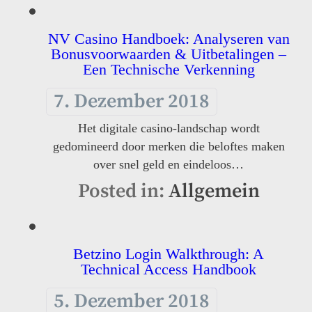
NV Casino Handboek: Analyseren van
Bonusvoorwaarden & Uitbetalingen –
Een Technische Verkenning
7. Dezember 2018
Het digitale casino-landschap wordt
gedomineerd door merken die beloftes maken
over snel geld en eindeloos…
Posted in:
Allgemein
Betzino Login Walkthrough: A
Technical Access Handbook
5. Dezember 2018