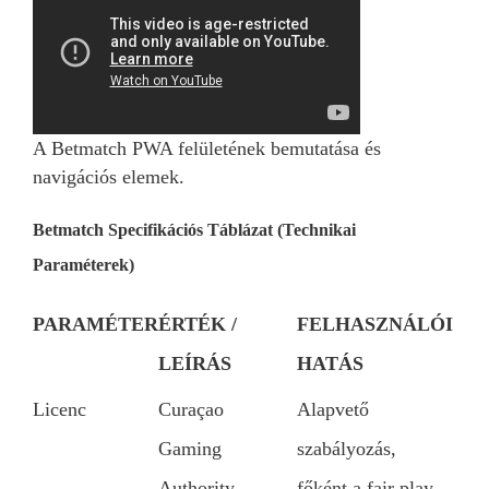
A Betmatch PWA felületének bemutatása és
navigációs elemek.
Betmatch Specifikációs Táblázat (Technikai
Paraméterek)
PARAMÉTER
ÉRTÉK /
FELHASZNÁLÓI
LEÍRÁS
HATÁS
Licenc
Curaçao
Alapvető
Gaming
szabályozás,
Authority
főként a fair play