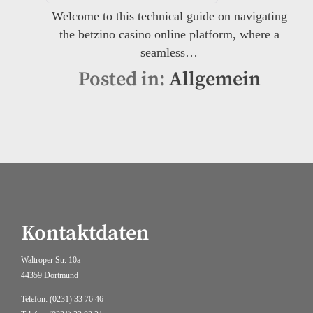
Welcome to this technical guide on navigating
the betzino casino online platform, where a
seamless…
Posted in:
Allgemein
Kontaktdaten
Waltroper Str. 10a
44359 Dortmund
Telefon: (0231) 33 76 46