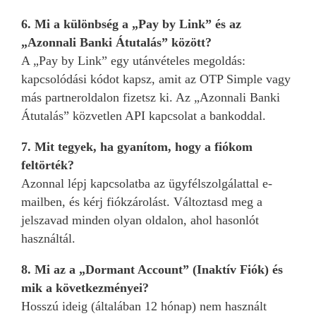
6. Mi a különbség a „Pay by Link” és az
„Azonnali Banki Átutalás” között?
A „Pay by Link” egy utánvételes megoldás:
kapcsolódási kódot kapsz, amit az OTP Simple vagy
más partneroldalon fizetsz ki. Az „Azonnali Banki
Átutalás” közvetlen API kapcsolat a bankoddal.
7. Mit tegyek, ha gyanítom, hogy a fiókom
feltörték?
Azonnal lépj kapcsolatba az ügyfélszolgálattal e-
mailben, és kérj fiókzárolást. Változtasd meg a
jelszavad minden olyan oldalon, ahol hasonlót
használtál.
8. Mi az a „Dormant Account” (Inaktív Fiók) és
mik a következményei?
Hosszú ideig (általában 12 hónap) nem használt