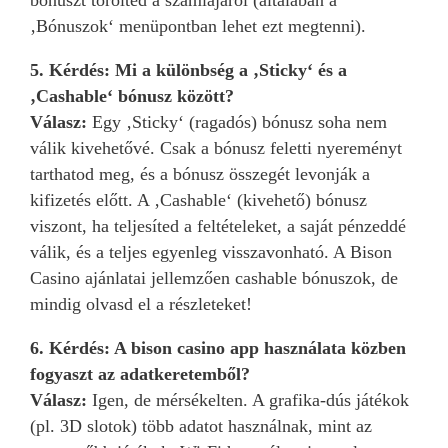
‚Bónuszok‘ menüpontban lehet ezt megtenni).
5. Kérdés: Mi a különbség a ‚Sticky‘ és a
‚Cashable‘ bónusz között?
Válasz:
Egy ‚Sticky‘ (ragadós) bónusz soha nem
válik kivehetővé. Csak a bónusz feletti nyereményt
tarthatod meg, és a bónusz összegét levonják a
kifizetés előtt. A ‚Cashable‘ (kivehető) bónusz
viszont, ha teljesíted a feltételeket, a saját pénzeddé
válik, és a teljes egyenleg visszavonható. A Bison
Casino ajánlatai jellemzően cashable bónuszok, de
mindig olvasd el a részleteket!
6. Kérdés: A
bison casino app
használata közben
fogyaszt az adatkeretemből?
Válasz:
Igen, de mérsékelten. A grafika-dús játékok
(pl. 3D slotok) több adatot használnak, mint az