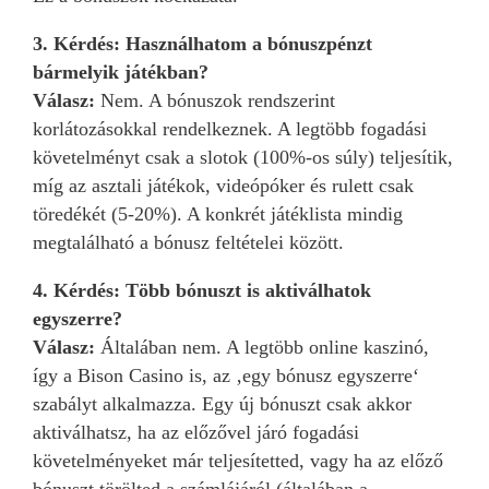
3. Kérdés: Használhatom a bónuszpénzt
bármelyik játékban?
Válasz:
Nem. A bónuszok rendszerint
korlátozásokkal rendelkeznek. A legtöbb fogadási
követelményt csak a slotok (100%-os súly) teljesítik,
míg az asztali játékok, videópóker és rulett csak
töredékét (5-20%). A konkrét játéklista mindig
megtalálható a bónusz feltételei között.
4. Kérdés: Több bónuszt is aktiválhatok
egyszerre?
Válasz:
Általában nem. A legtöbb online kaszinó,
így a Bison Casino is, az ‚egy bónusz egyszerre‘
szabályt alkalmazza. Egy új bónuszt csak akkor
aktiválhatsz, ha az előzővel járó fogadási
követelményeket már teljesítetted, vagy ha az előző
bónuszt törölted a számlájáról (általában a