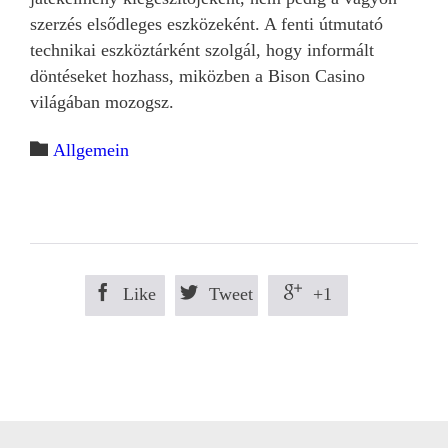
szerzés elsődleges eszközeként. A fenti útmutató
technikai eszköztárként szolgál, hogy informált
döntéseket hozhass, miközben a Bison Casino
világában mozogsz.
Category

Allgemein



Like
Tweet
+1