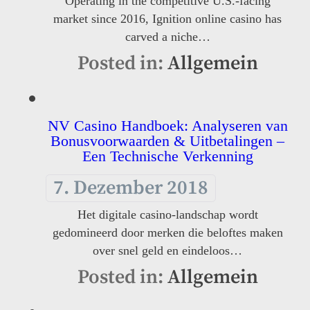
Operating in the competitive U.S.-facing
market since 2016, Ignition online casino has
carved a niche…
Posted in:
Allgemein
NV Casino Handboek: Analyseren van
Bonusvoorwaarden & Uitbetalingen –
Een Technische Verkenning
7. Dezember 2018
Het digitale casino-landschap wordt
gedomineerd door merken die beloftes maken
over snel geld en eindeloos…
Posted in:
Allgemein