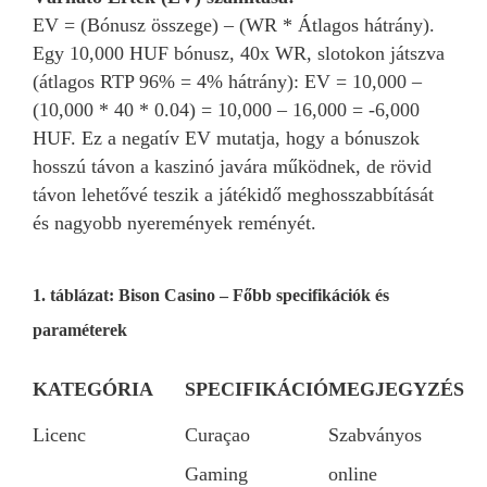
EV = (Bónusz összege) – (WR * Átlagos hátrány).
Egy 10,000 HUF bónusz, 40x WR, slotokon játszva
(átlagos RTP 96% = 4% hátrány): EV = 10,000 –
(10,000 * 40 * 0.04) = 10,000 – 16,000 = -6,000
HUF. Ez a negatív EV mutatja, hogy a bónuszok
hosszú távon a kaszinó javára működnek, de rövid
távon lehetővé teszik a játékidő meghosszabbítását
és nagyobb nyeremények reményét.
1. táblázat: Bison Casino – Főbb specifikációk és
paraméterek
KATEGÓRIA
SPECIFIKÁCIÓ
MEGJEGYZÉS
Licenc
Curaçao
Szabványos
Gaming
online