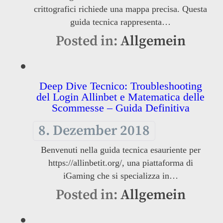
crittografici richiede una mappa precisa. Questa
guida tecnica rappresenta…
Posted in:
Allgemein
Deep Dive Tecnico: Troubleshooting
del Login Allinbet e Matematica delle
Scommesse – Guida Definitiva
8. Dezember 2018
Benvenuti nella guida tecnica esauriente per
https://allinbetit.org/, una piattaforma di
iGaming che si specializza in…
Posted in:
Allgemein