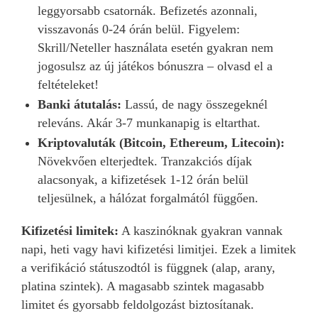
leggyorsabb csatornák. Befizetés azonnali,
visszavonás 0-24 órán belül. Figyelem:
Skrill/Neteller használata esetén gyakran nem
jogosulsz az új játékos bónuszra – olvasd el a
feltételeket!
Banki átutalás:
Lassú, de nagy összegeknél
releváns. Akár 3-7 munkanapig is eltarthat.
Kriptovaluták (Bitcoin, Ethereum, Litecoin):
Növekvően elterjedtek. Tranzakciós díjak
alacsonyak, a kifizetések 1-12 órán belül
teljesülnek, a hálózat forgalmától függően.
Kifizetési limitek:
A kaszinóknak gyakran vannak
napi, heti vagy havi kifizetési limitjei. Ezek a limitek
a verifikáció státuszodtól is függnek (alap, arany,
platina szintek). A magasabb szintek magasabb
limitet és gyorsabb feldolgozást biztosítanak.