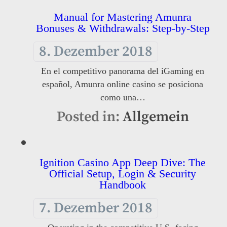
Manual for Mastering Amunra
Bonuses & Withdrawals: Step-by-Step
8. Dezember 2018
En el competitivo panorama del iGaming en
español, Amunra online casino se posiciona
como una…
Posted in:
Allgemein
Ignition Casino App Deep Dive: The
Official Setup, Login & Security
Handbook
7. Dezember 2018