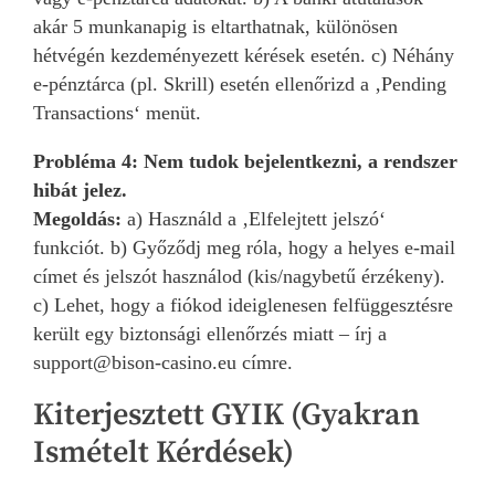
akár 5 munkanapig is eltarthatnak, különösen
hétvégén kezdeményezett kérések esetén. c) Néhány
e-pénztárca (pl. Skrill) esetén ellenőrizd a ‚Pending
Transactions‘ menüt.
Probléma 4: Nem tudok bejelentkezni, a rendszer
hibát jelez.
Megoldás:
a) Használd a ‚Elfelejtett jelszó‘
funkciót. b) Győződj meg róla, hogy a helyes e-mail
címet és jelszót használod (kis/nagybetű érzékeny).
c) Lehet, hogy a fiókod ideiglenesen felfüggesztésre
került egy biztonsági ellenőrzés miatt – írj a
support@bison-casino.eu címre.
Kiterjesztett GYIK (Gyakran
Ismételt Kérdések)