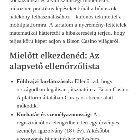
kockázatokat és a valószínűségi modelleket,
miközben praktikus lépéseket kínál a bónuszok
hatékony felhasználásához – különös tekintettel a
mobilplatformra. A tartalom a nyeremény-feltételek
matematikai hátterétől a hibakeresésig terjed, hogy
teljes körű képet adjon a Bison Casino világáról.
Mielőtt elkezdenéd: Az
alapvető ellenőrzőlista
Földrajzi korlátozások:
Ellenőrizd, hogy
országodban legálisan játszható-e a Bison Casino.
A platform általában Curaçao-i licenc alatt
működik.
Korhatár és személyazonosság:
A
regisztrációhoz elengedhetetlen egy érvényes
személyi igazolvány (18+ év). A későbbi
visszavonás hitelesítéshez szükséges.