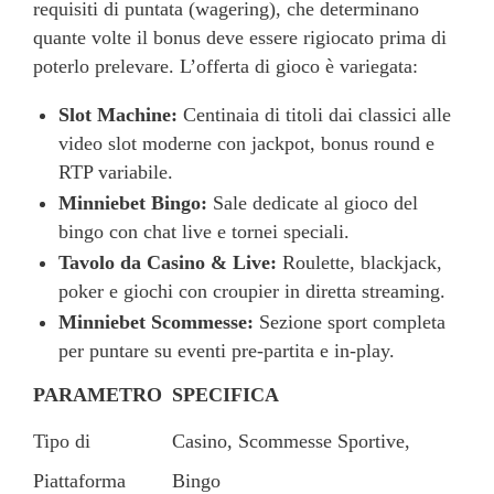
requisiti di puntata (wagering), che determinano
quante volte il bonus deve essere rigiocato prima di
poterlo prelevare. L’offerta di gioco è variegata:
Slot Machine:
Centinaia di titoli dai classici alle
video slot moderne con jackpot, bonus round e
RTP variabile.
Minniebet Bingo:
Sale dedicate al gioco del
bingo con chat live e tornei speciali.
Tavolo da Casino & Live:
Roulette, blackjack,
poker e giochi con croupier in diretta streaming.
Minniebet Scommesse:
Sezione sport completa
per puntare su eventi pre-partita e in-play.
PARAMETRO
SPECIFICA
Tipo di
Casino, Scommesse Sportive,
Piattaforma
Bingo