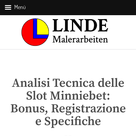
Menü
Analisi Tecnica delle
Slot Minniebet:
Bonus, Registrazione
e Specifiche