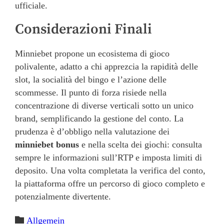
ufficiale.
Considerazioni Finali
Minniebet propone un ecosistema di gioco
polivalente, adatto a chi apprezcia la rapidità delle
slot, la socialità del bingo e l’azione delle
scommesse. Il punto di forza risiede nella
concentrazione di diverse verticali sotto un unico
brand, semplificando la gestione del conto. La
prudenza è d’obbligo nella valutazione dei
minniebet bonus
e nella scelta dei giochi: consulta
sempre le informazioni sull’RTP e imposta limiti di
deposito. Una volta completata la verifica del conto,
la piattaforma offre un percorso di gioco completo e
potenzialmente divertente.
Category

Allgemein