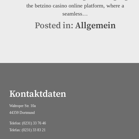
the betzino casino online platform, where a
seamless…
Posted in:
Allgemein
Kontaktdaten
Waltroper Str. 10a
44359 Dortmund
Telefon: (0231) 33 76 46
Telefax: (0231) 33 83 21