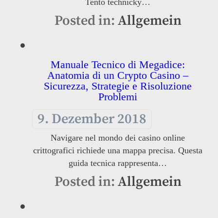
Tento technický…
Posted in:
Allgemein
Manuale Tecnico di Megadice:
Anatomia di un Crypto Casino –
Sicurezza, Strategie e Risoluzione
Problemi
9. Dezember 2018
Navigare nel mondo dei casino online
crittografici richiede una mappa precisa. Questa
guida tecnica rappresenta…
Posted in:
Allgemein