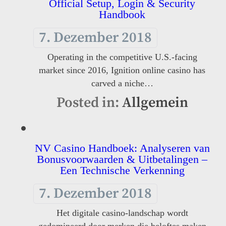
Official Setup, Login & Security
Handbook
7. Dezember 2018
Operating in the competitive U.S.-facing
market since 2016, Ignition online casino has
carved a niche…
Posted in:
Allgemein
NV Casino Handboek: Analyseren van
Bonusvoorwaarden & Uitbetalingen –
Een Technische Verkenning
7. Dezember 2018
Het digitale casino-landschap wordt
gedomineerd door merken die beloftes maken