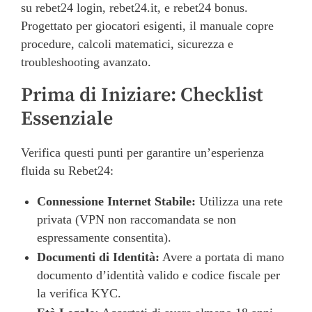
su rebet24 login, rebet24.it, e rebet24 bonus.
Progettato per giocatori esigenti, il manuale copre
procedure, calcoli matematici, sicurezza e
troubleshooting avanzato.
Prima di Iniziare: Checklist
Essenziale
Verifica questi punti per garantire un’esperienza
fluida su Rebet24:
Connessione Internet Stabile:
Utilizza una rete
privata (VPN non raccomandata se non
espressamente consentita).
Documenti di Identità:
Avere a portata di mano
documento d’identità valido e codice fiscale per
la verifica KYC.