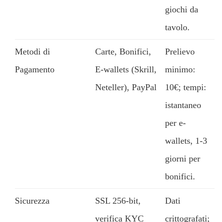
giochi da
tavolo.
Metodi di
Carte, Bonifici,
Prelievo
Pagamento
E-wallets (Skrill,
minimo:
Neteller), PayPal
10€; tempi:
istantaneo
per e-
wallets, 1-3
giorni per
bonifici.
Sicurezza
SSL 256-bit,
Dati
verifica KYC
crittografati;