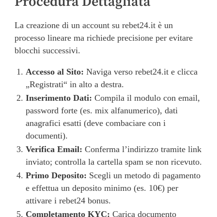
Procedura Dettagliata
La creazione di un account su rebet24.it è un
processo lineare ma richiede precisione per evitare
blocchi successivi.
Accesso al Sito:
Naviga verso rebet24.it e clicca
„Registrati“ in alto a destra.
Inserimento Dati:
Compila il modulo con email,
password forte (es. mix alfanumerico), dati
anagrafici esatti (deve combaciare con i
documenti).
Verifica Email:
Conferma l’indirizzo tramite link
inviato; controlla la cartella spam se non ricevuto.
Primo Deposito:
Scegli un metodo di pagamento
e effettua un deposito minimo (es. 10€) per
attivare i rebet24 bonus.
Completamento KYC:
Carica documento