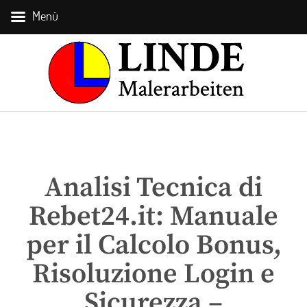
Menü
Analisi Tecnica di
Rebet24.it: Manuale
per il Calcolo Bonus,
Risoluzione Login e
Sicurezza –