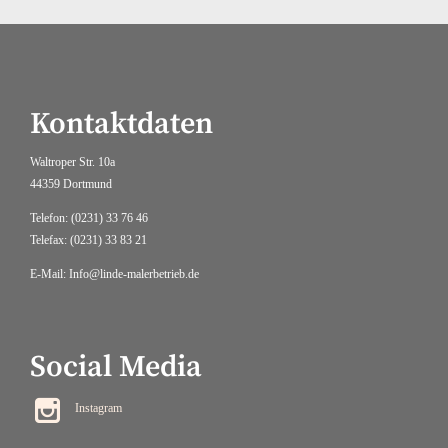
Kontaktdaten
Waltroper Str. 10a
44359 Dortmund
Telefon: (0231) 33 76 46
Telefax: (0231) 33 83 21
E-Mail: Info@linde-malerbetrieb.de
Social Media

Instagram