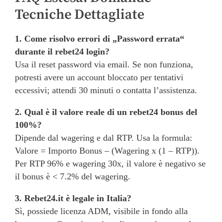
Tecniche Dettagliate
1. Come risolvo errori di „Password errata“
durante il rebet24 login?
Usa il reset password via email. Se non funziona,
potresti avere un account bloccato per tentativi
eccessivi; attendi 30 minuti o contatta l’assistenza.
2. Qual è il valore reale di un rebet24 bonus del
100%?
Dipende dal wagering e dal RTP. Usa la formula:
Valore = Importo Bonus – (Wagering x (1 – RTP)).
Per RTP 96% e wagering 30x, il valore è negativo se
il bonus è < 7.2% del wagering.
3. Rebet24.it è legale in Italia?
Sì, possiede licenza ADM, visibile in fondo alla