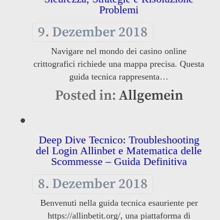
Problemi
9. Dezember 2018
Navigare nel mondo dei casino online
crittografici richiede una mappa precisa. Questa
guida tecnica rappresenta…
Posted in:
Allgemein
Deep Dive Tecnico: Troubleshooting
del Login Allinbet e Matematica delle
Scommesse – Guida Definitiva
8. Dezember 2018
Benvenuti nella guida tecnica esauriente per
https://allinbetit.org/, una piattaforma di