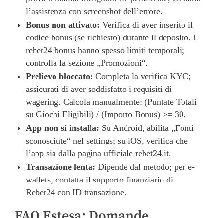
l’assistenza con screenshot dell’errore.
Bonus non attivato:
Verifica di aver inserito il
codice bonus (se richiesto) durante il deposito. I
rebet24 bonus hanno spesso limiti temporali;
controlla la sezione „Promozioni“.
Prelievo bloccato:
Completa la verifica KYC;
assicurati di aver soddisfatto i requisiti di
wagering. Calcola manualmente: (Puntate Totali
su Giochi Eligibili) / (Importo Bonus) >= 30.
App non si installa:
Su Android, abilita „Fonti
sconosciute“ nel settings; su iOS, verifica che
l’app sia dalla pagina ufficiale rebet24.it.
Transazione lenta:
Dipende dal metodo; per e-
wallets, contatta il supporto finanziario di
Rebet24 con ID transazione.
FAQ Estesa: Domande