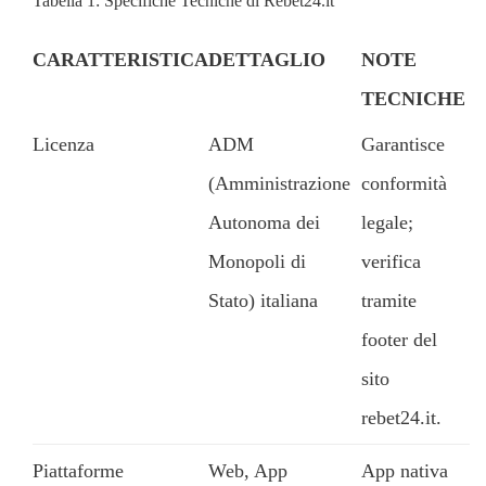
Tabella 1: Specifiche Tecniche di Rebet24.it
CARATTERISTICA
DETTAGLIO
NOTE
TECNICHE
Licenza
ADM
Garantisce
(Amministrazione
conformità
Autonoma dei
legale;
Monopoli di
verifica
Stato) italiana
tramite
footer del
sito
rebet24.it.
Piattaforme
Web, App
App nativa