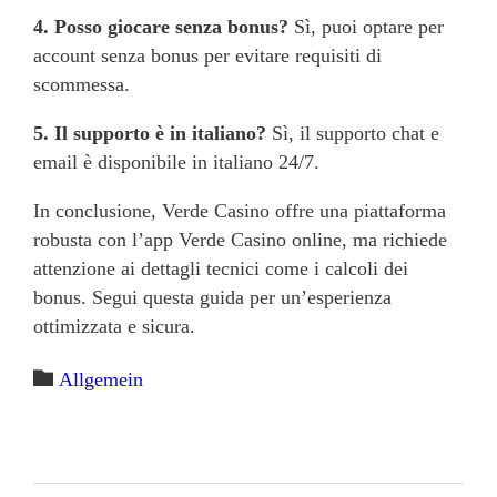
4. Posso giocare senza bonus?
Sì, puoi optare per
account senza bonus per evitare requisiti di
scommessa.
5. Il supporto è in italiano?
Sì, il supporto chat e
email è disponibile in italiano 24/7.
In conclusione, Verde Casino offre una piattaforma
robusta con l’app Verde Casino online, ma richiede
attenzione ai dettagli tecnici come i calcoli dei
bonus. Segui questa guida per un’esperienza
ottimizzata e sicura.
Category

Allgemein