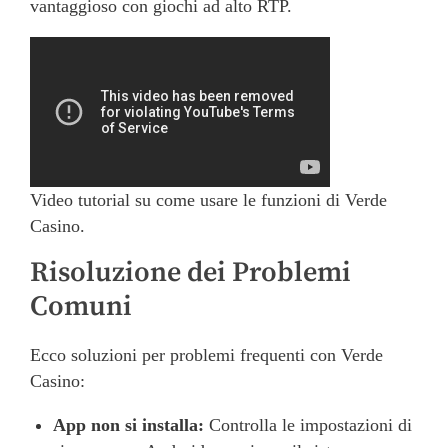
vantaggioso con giochi ad alto RTP.
Video tutorial su come usare le funzioni di Verde
Casino.
Risoluzione dei Problemi
Comuni
Ecco soluzioni per problemi frequenti con Verde
Casino:
App non si installa:
Controlla le impostazioni di