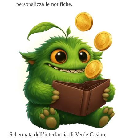
personalizza le notifiche.
Schermata dell’interfaccia di Verde Casino,