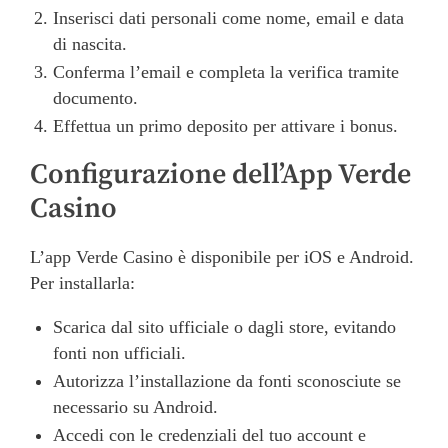
Inserisci dati personali come nome, email e data
di nascita.
Conferma l’email e completa la verifica tramite
documento.
Effettua un primo deposito per attivare i bonus.
Configurazione dell’App Verde
Casino
L’app Verde Casino è disponibile per iOS e Android.
Per installarla:
Scarica dal sito ufficiale o dagli store, evitando
fonti non ufficiali.
Autorizza l’installazione da fonti sconosciute se
necessario su Android.
Accedi con le credenziali del tuo account e