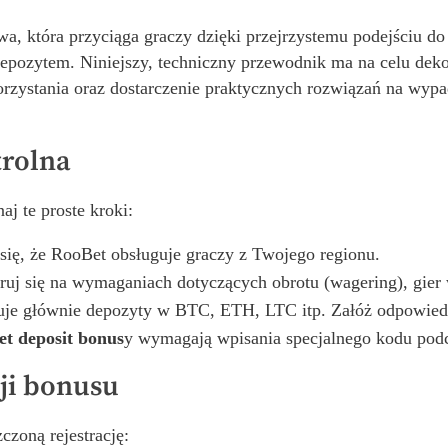
, która przyciąga graczy dzięki przejrzystemu podejściu do
depozytem. Niniejszy, techniczny przewodnik ma na celu dek
korzystania oraz dostarczenie praktycznych rozwiązań na wyp
trolna
j te proste kroki:
ię, że RooBet obsługuje graczy z Twojego regionu.
uj się na wymaganiach dotyczących obrotu (wagering), gier
uje głównie depozyty w BTC, ETH, LTC itp. Załóż odpowiedn
t deposit bonus
y wymagają wpisania specjalnego kodu pod
cji bonusu
czoną rejestrację: