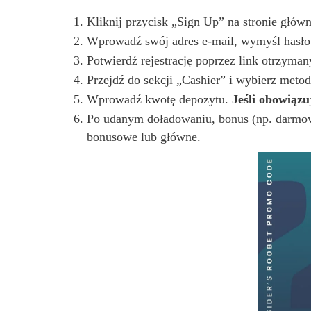
Kliknij przycisk „Sign Up” na stronie głów
Wprowadź swój adres e-mail, wymyśl hasło 
Potwierdź rejestrację poprzez link otrzyma
Przejdź do sekcji „Cashier” i wybierz meto
Wprowadź kwotę depozytu.
Jeśli obowiąz
Po udanym doładowaniu, bonus (np. darmow
bonusowe lub główne.