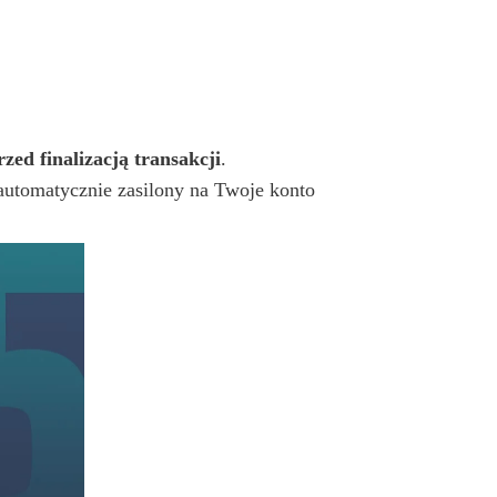
ed finalizacją transakcji
.
automatycznie zasilony na Twoje konto