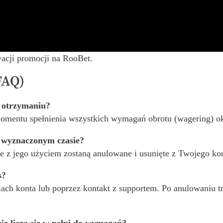
wacji promocji na RooBet.
FAQ)
 otrzymaniu?
omentu spełnienia wszystkich wymagań obrotu (wagering) ok
 w wyznaczonym czasie?
z jego użyciem zostaną anulowane i usunięte z Twojego kon
s
?
ach konta lub poprzez kontakt z supportem. Po anulowaniu t
ie liczą się w pełni do wymagań?