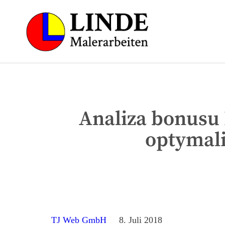
Analiza bonusu 
optymali
TJ Web GmbH
8. Juli 2018