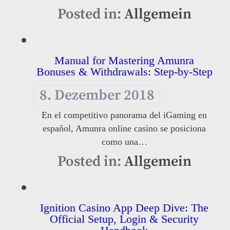
Posted in:
Allgemein
Manual for Mastering Amunra
Bonuses & Withdrawals: Step-by-Step
8. Dezember 2018
En el competitivo panorama del iGaming en
español, Amunra online casino se posiciona
como una…
Posted in:
Allgemein
Ignition Casino App Deep Dive: The
Official Setup, Login & Security