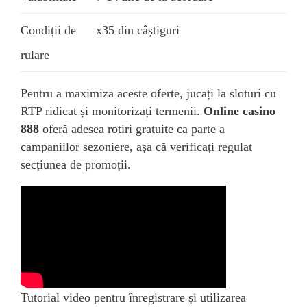
Condiții de
x35 din câștiguri
rulare
Pentru a maximiza aceste oferte, jucați la sloturi cu
RTP ridicat și monitorizați termenii.
Online casino
888
oferă adesea rotiri gratuite ca parte a
campaniilor sezoniere, așa că verificați regulat
secțiunea de promoții.
Tutorial video pentru înregistrare și utilizarea