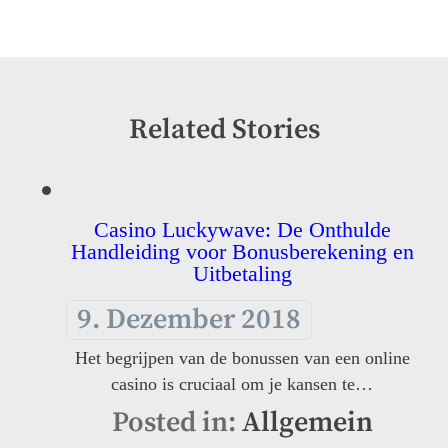
Related Stories
Casino Luckywave: De Onthulde
Handleiding voor Bonusberekening en
Uitbetaling
9. Dezember 2018
Het begrijpen van de bonussen van een online
casino is cruciaal om je kansen te…
Posted in:
Allgemein