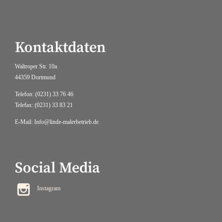
Kontaktdaten
Waltroper Str. 10a
44359 Dortmund
Telefon: (0231) 33 76 46
Telefax: (0231) 33 83 21
E-Mail: Info@linde-malerbetrieb.de
Social Media

Instagram