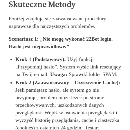
Skuteczne Metody
Poniżej znajdują się zaawansowane procedury
naprawcze dla najczęstszych problemów.
Scenariusz 1: „Nie mogę wykonać 22Bet login.
Hasło jest nieprawidłowe.”
Krok 1 (Podstawowy):
Użyj funkcji
„Przypomnij hasło”. System wyśle link resetujący
na Twój e-mail.
Uwaga:
Sprawdź folder SPAM.
Krok 2 (Zaawansowany – Czyszczenie Cache):
Jeśli pamiętasz hasło, ale system go nie
przyjmuje, problem może leżeć po stronie
przechowywanych, uszkodzonych danych
przeglądarki. Wejdź w ustawienia przeglądarki i
wyczyść historię przeglądania, cache i ciasteczka
(cookies) z ostatnich 24 godzin. Restart