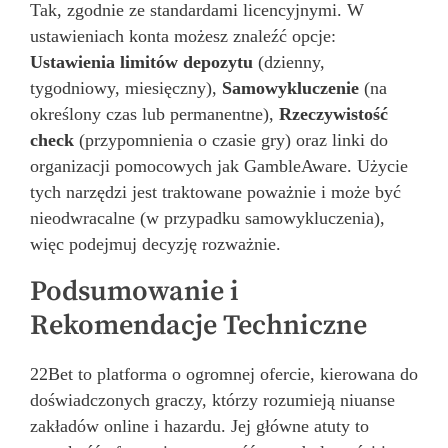
Tak, zgodnie ze standardami licencyjnymi. W
ustawieniach konta możesz znaleźć opcje:
Ustawienia limitów depozytu
(dzienny,
tygodniowy, miesięczny),
Samowykluczenie
(na
określony czas lub permanentne),
Rzeczywistość
check
(przypomnienia o czasie gry) oraz linki do
organizacji pomocowych jak GambleAware. Użycie
tych narzędzi jest traktowane poważnie i może być
nieodwracalne (w przypadku samowykluczenia),
więc podejmuj decyzję rozważnie.
Podsumowanie i
Rekomendacje Techniczne
22Bet to platforma o ogromnej ofercie, kierowana do
doświadczonych graczy, którzy rozumieją niuanse
zakładów online i hazardu. Jej główne atuty to