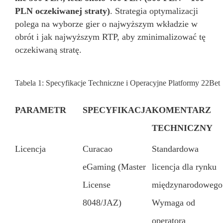
PLN oczekiwanej straty)
. Strategia optymalizacji
polega na wyborze gier o najwyższym wkładzie w
obrót i jak najwyższym RTP, aby zminimalizować tę
oczekiwaną stratę.
Tabela 1: Specyfikacje Techniczne i Operacyjne Platformy 22Bet
PARAMETR
SPECYFIKACJA
KOMENTARZ
TECHNICZNY
Licencja
Curacao
Standardowa
eGaming (Master
licencja dla rynku
License
międzynarodowego
8048/JAZ)
Wymaga od
operatora