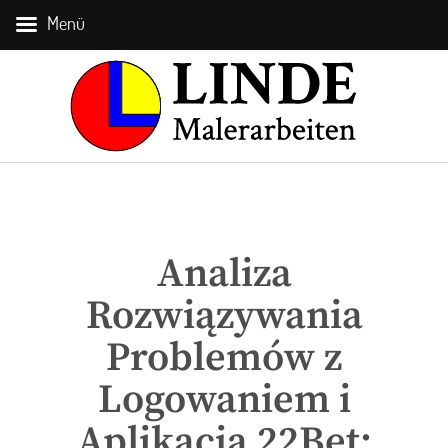
Menü
Analiza
Rozwiązywania
Problemów z
Logowaniem i
Aplikacją 22Bet: