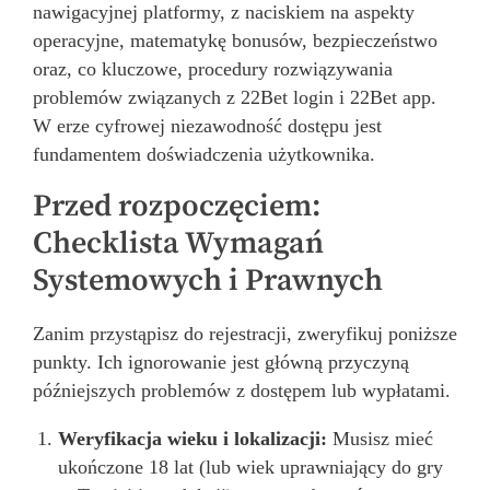
nawigacyjnej platformy, z naciskiem na aspekty
operacyjne, matematykę bonusów, bezpieczeństwo
oraz, co kluczowe, procedury rozwiązywania
problemów związanych z 22Bet login i 22Bet app.
W erze cyfrowej niezawodność dostępu jest
fundamentem doświadczenia użytkownika.
Przed rozpoczęciem:
Checklista Wymagań
Systemowych i Prawnych
Zanim przystąpisz do rejestracji, zweryfikuj poniższe
punkty. Ich ignorowanie jest główną przyczyną
późniejszych problemów z dostępem lub wypłatami.
Weryfikacja wieku i lokalizacji:
Musisz mieć
ukończone 18 lat (lub wiek uprawniający do gry