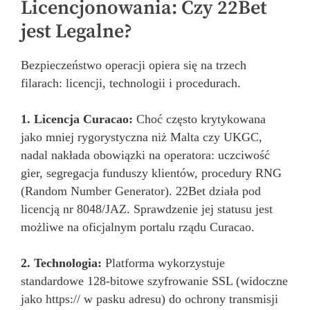
Licencjonowania: Czy 22Bet
jest Legalne?
Bezpieczeństwo operacji opiera się na trzech
filarach: licencji, technologii i procedurach.
1. Licencja Curacao:
Choć często krytykowana
jako mniej rygorystyczna niż Malta czy UKGC,
nadal nakłada obowiązki na operatora: uczciwość
gier, segregacja funduszy klientów, procedury RNG
(Random Number Generator). 22Bet działa pod
licencją nr 8048/JAZ. Sprawdzenie jej statusu jest
możliwe na oficjalnym portalu rządu Curacao.
2. Technologia:
Platforma wykorzystuje
standardowe 128-bitowe szyfrowanie SSL (widoczne
jako https:// w pasku adresu) do ochrony transmisji