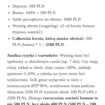
Depozyt: 500 PLN
Bonus: 100% = 500 PLN
Saldo początkowe do obrotu: 1000 PLN
Wymóg obrotu (wagering): x5 od kwoty bonusu
(typowa wartość).
Całkowita kwota, którą musisz obrócić:
500
PLN (bonus) * 5 =
2500 PLN
.
Analiza ryzyka i warunków:
Wymóg musi być
spełniony w określonym czasie (np. 7 dni). Gry mają
różny wkład w obrót: sloty często 100%, zakłady
sportowe 5-10%, a ruletka na żywo może być
wykluczona. Jeśli grasz wyłącznie w sloty z
teoretycznym RTP 96%, oczekiwana strata podczas
obracania 2500 PLN wyniesie około 100 PLN (4% z
2500 PLN). Dlatego
rzeczywista wartość bonusu to
nie 500 PLN, lecz około 400 PLN (500 PLN – 100