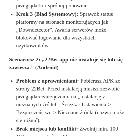
przeglądarki i spróbuj ponownie.
Krok 3 (Błąd Systemowy):
Sprawdź status
platformy na stronach monitorujących jak
„Downdetector”. Awaria serwerów może
blokować logowanie dla wszystkich
użytkowników.
Scenariusz 2: „22Bet app nie instaluje się lub się
zawiesza.” (Android)
Problem z uprawnieniami:
Pobierasz APK ze
strony 22Bet. Przed instalacją musisz zezwolić
przeglądarce/urządzeniu na „Instalację z
nieznanych źródeł”. Ścieżka: Ustawienia >
Bezpieczeństwo > Nieznane źródła (nazwa może
się różnić).
Brak miejsca lub konflikt:
Zwolnij min. 100