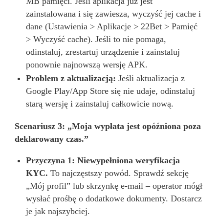
MB pamięci. Jeśli aplikacja już jest
zainstalowana i się zawiesza, wyczyść jej cache i
dane (Ustawienia > Aplikacje > 22Bet > Pamięć
> Wyczyść cache). Jeśli to nie pomaga,
odinstaluj, zrestartuj urządzenie i zainstaluj
ponownie najnowszą wersję APK.
Problem z aktualizacją:
Jeśli aktualizacja z
Google Play/App Store się nie udaje, odinstaluj
starą wersję i zainstaluj całkowicie nową.
Scenariusz 3: „Moja wypłata jest opóźniona poza
deklarowany czas.”
Przyczyna 1: Niewypełniona weryfikacja
KYC.
To najczęstszy powód. Sprawdź sekcję
„Mój profil” lub skrzynkę e-mail – operator mógł
wysłać prośbę o dodatkowe dokumenty. Dostarcz
je jak najszybciej.