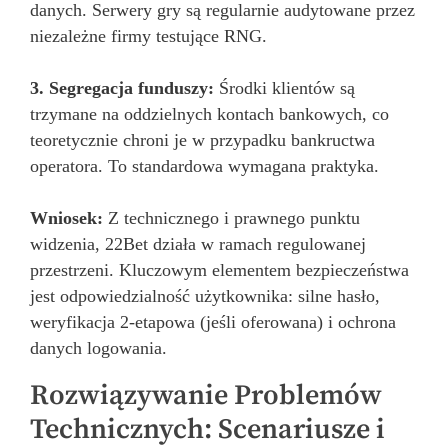
danych. Serwery gry są regularnie audytowane przez
niezależne firmy testujące RNG.
3. Segregacja funduszy:
Środki klientów są
trzymane na oddzielnych kontach bankowych, co
teoretycznie chroni je w przypadku bankructwa
operatora. To standardowa wymagana praktyka.
Wniosek:
Z technicznego i prawnego punktu
widzenia, 22Bet działa w ramach regulowanej
przestrzeni. Kluczowym elementem bezpieczeństwa
jest odpowiedzialność użytkownika: silne hasło,
weryfikacja 2-etapowa (jeśli oferowana) i ochrona
danych logowania.
Rozwiązywanie Problemów
Technicznych: Scenariusze i