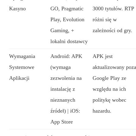
Kasyno
GO, Pragmatic
3000 tytułów. RTP
Play, Evolution
różni się w
Gaming, +
zależności od gry.
lokalni dostawcy
Wymagania
Android: APK
APK jest
Systemowe
(wymaga
aktualizowany poz
Aplikacji
zezwolenia na
Google Play ze
instalację z
względu na ich
nieznanych
politykę wobec
źródeł) | iOS:
hazardu.
App Store