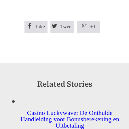



Like
Tweet
+1
Related Stories
Casino Luckywave: De Onthulde
Handleiding voor Bonusberekening en
Uitbetaling