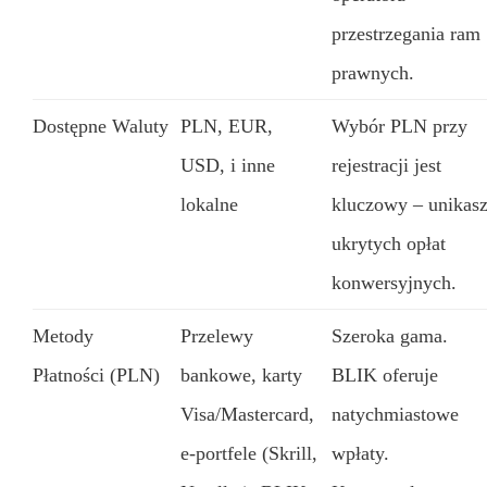
przestrzegania ram
prawnych.
Dostępne Waluty
PLN, EUR,
Wybór PLN przy
USD, i inne
rejestracji jest
lokalne
kluczowy – unikas
ukrytych opłat
konwersyjnych.
Metody
Przelewy
Szeroka gama.
Płatności (PLN)
bankowe, karty
BLIK oferuje
Visa/Mastercard,
natychmiastowe
e-portfele (Skrill,
wpłaty.