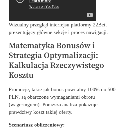
Wizualny przegląd interfejsu platformy 22Bet,
prezentujący główne sekcje i proces nawigacji.
Matematyka Bonusów i
Strategia Optymalizacji:
Kalkulacja Rzeczywistego
Kosztu
Promocje, takie jak bonus powitalny 100% do 500
PLN, są obarczone wymaganiami obrotu
(wageringiem). Poniższa analiza pokazuje
prawdziwy koszt takiej oferty.
Scenariusz obliczeniowy: