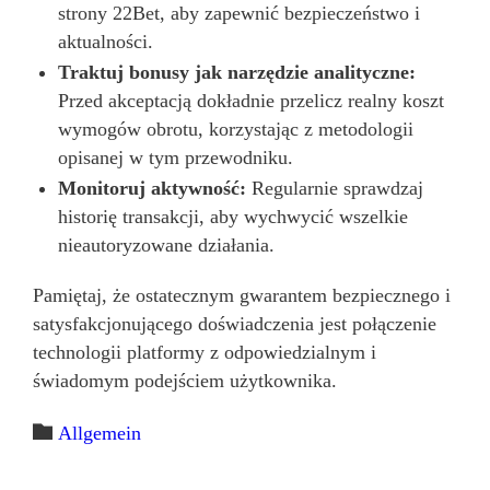
strony 22Bet, aby zapewnić bezpieczeństwo i
aktualności.
Traktuj bonusy jak narzędzie analityczne:
Przed akceptacją dokładnie przelicz realny koszt
wymogów obrotu, korzystając z metodologii
opisanej w tym przewodniku.
Monitoruj aktywność:
Regularnie sprawdzaj
historię transakcji, aby wychwycić wszelkie
nieautoryzowane działania.
Pamiętaj, że ostatecznym gwarantem bezpiecznego i
satysfakcjonującego doświadczenia jest połączenie
technologii platformy z odpowiedzialnym i
świadomym podejściem użytkownika.
Category

Allgemein