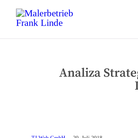
Analiza Strat
TJ Web GmbH
20. Juli 2018