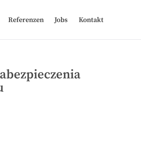
Skip
Referenzen
Jobs
Kontakt
to
content
Zabezpieczenia
u