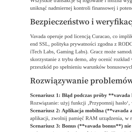
Wszystkie transakcje są logowane i można wyge
uniknąć nadmiernej kontroli finansowej i poten
Bezpieczeństwo i weryfikac
Vavada operuje pod licencją Curacao, co impl
end SSL, polityka prywatności zgodna z RODO 
iTech Labs, Gaming Labs). Gracz może samodz
skorzystanie z trybu demo, aby ocenić rozkła
przeszkód po spełnieniu warunków bonusowyc
Rozwiązywanie problemów 
Scenariusz 1: Błąd podczas próby **vavada 
Rozwiązanie: użyj funkcji ‚Przypomnij hasło‘,
Scenariusz 2: Aplikacja mobilna (**vavada a
aplikacji, zwolnij pamięć RAM urządzenia, w ra
Scenariusz 3: Bonus (**vavada bonus**) nie z