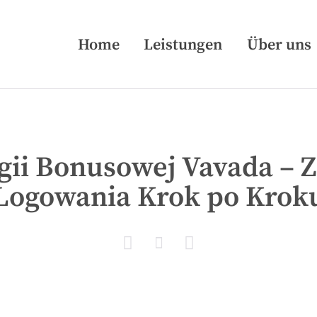
Home
Leistungen
Über uns
egii Bonusowej Vavada – 
Logowania Krok po Krok


