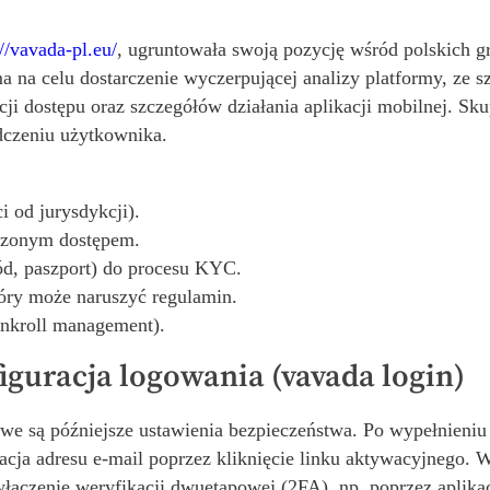
://vavada-pl.eu/
, ugruntowała swoją pozycję wśród polskich 
a na celu dostarczenie wyczerpującej analizy platformy, ze 
ji dostępu oraz szczegółów działania aplikacji mobilnej. Sk
dczeniu użytkownika.
i od jurysdykcji).
iczonym dostępem.
d, paszport) do procesu KYC.
tóry może naruszyć regulamin.
ankroll management).
figuracja logowania (vavada login)
zowe są późniejsze ustawienia bezpieczeństwa. Po wypełnieniu
cja adresu e-mail poprzez kliknięcie linku aktywacyjnego. W
włączenie weryfikacji dwuetapowej (2FA), np. poprzez aplikac