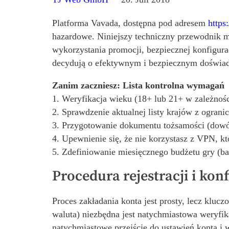
Platforma Vavada, dostępna pod adresem
https
hazardowe. Niniejszy techniczny przewodnik m
wykorzystania promocji, bezpiecznej konfigurac
decydują o efektywnym i bezpiecznym doświa
Zanim zaczniesz: Lista kontrolna wymagań
1. Weryfikacja wieku (18+ lub 21+ w zależnośc
2. Sprawdzenie aktualnej listy krajów z ogran
3. Przygotowanie dokumentu tożsamości (dowó
4. Upewnienie się, że nie korzystasz z VPN, k
5. Zdefiniowanie miesięcznego budżetu gry (b
Procedura rejestracji i kon
Proces zakładania konta jest prosty, lecz kluc
waluta) niezbędna jest natychmiastowa weryfika
natychmiastowe przejście do ustawień konta i 