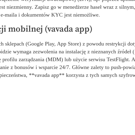
 jest niezmienny. Zapisz go w menedżerze haseł wraz z silny
o e-maila i dokumentów KYC jest niemożliwe.
ji mobilnej (vavada app)
ch sklepach (Google Play, App Store) z powodu restrykcji dot
oidzie wymaga zezwolenia na instalację z nieznanych źródeł 
 profilu zarządzania (MDM) lub użycie serwisu TestFlight. A
stanie z bonusów i wsparcie 24/7. Główne zalety to push-po
zpieczeństwa, **vavada app** korzysta z tych samych szyfro