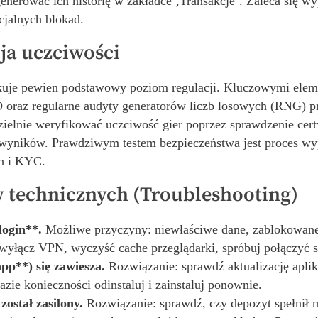
nerować ich historię w zakładce ‚Transakcje‘. Zaleca się w
cjalnych blokad.
ja uczciwości
ikuje pewien podstawowy poziom regulacji. Kluczowymi eleme
oraz regularne audyty generatorów liczb losowych (RNG) pr
ielnie weryfikować uczciwość gier poprzez sprawdzenie cer
d wyników. Prawdziwym testem bezpieczeństwa jest proces wy
h i KYC.
technicznych (Troubleshooting)
login**.
Możliwe przyczyny: niewłaściwe dane, zablokowane 
 wyłącz VPN, wyczyść cache przeglądarki, spróbuj połączyć s
pp**) się zawiesza.
Rozwiązanie: sprawdź aktualizację aplik
zie konieczności odinstaluj i zainstaluj ponownie.
ostał zasilony.
Rozwiązanie: sprawdź, czy depozyt spełnił m