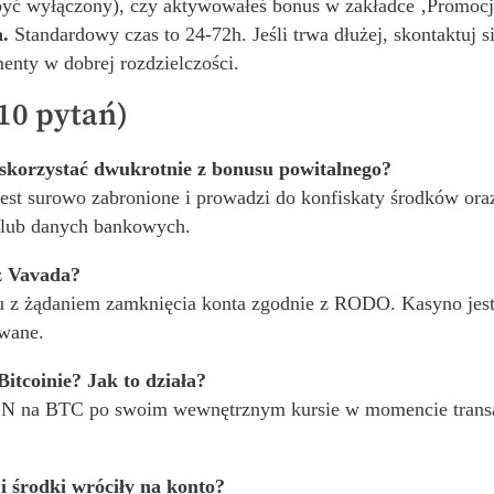
 być wyłączony), czy aktywowałeś bonus w zakładce ‚Promoc
.
Standardowy czas to 24-72h. Jeśli trwa dłużej, skontaktuj si
enty w dobrej rozdzielczości.
10 pytań)
skorzystać dwukrotnie z bonusu powitalnego?
 jest surowo zabronione i prowadzi do konfiskaty środków or
u lub danych bankowych.
 z Vavada?
u z żądaniem zamknięcia konta zgodnie z RODO. Kasyno jest
owane.
itcoinie? Jak to działa?
N na BTC po swoim wewnętrznym kursie w momencie transakcj
i środki wróciły na konto?