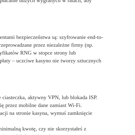
ypłacanie dużych wygranych w ratach, aby
ntami bezpieczeństwa są: szyfrowanie end-to-
zeprowadzane przez niezależne firmy (np.
tyfikatów RNG w stopce strony lub
płaty – uczciwe kasyno nie tworzy sztucznych
ciasteczka, aktywny VPN, lub blokada ISP.
ię przez mobilne dane zamiast Wi-Fi.
acji na stronie kasyna, wymuś zamknięcie
inimalną kwotę, czy nie skorzystałeś z