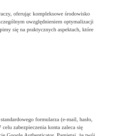
graczy, oferując kompleksowe środowisko
szczególnym uwzględnieniem optymalizacji
upimy się na praktycznych aspektach, które
 standardowego formularza (e-mail, hasło,
 celu zabezpieczenia konta zaleca się
ję Google Authenticator. Pamiętaj, że twój