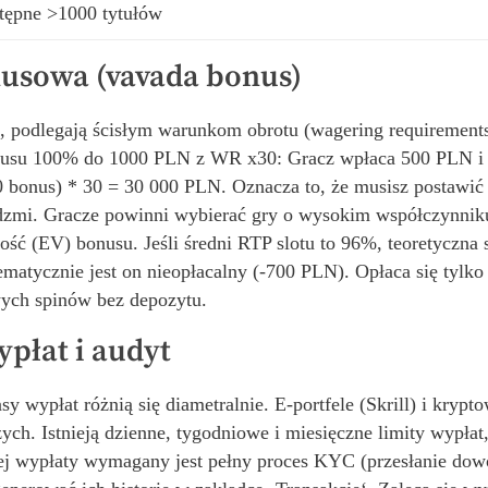
tępne >1000 tytułów
nusowa (vavada bonus)
 podlegają ścisłym warunkom obrotu (wagering requirements
onusu 100% do 1000 PLN z WR x30: Gracz wpłaca 500 PLN i
0 bonus) * 30 = 30 000 PLN. Oznacza to, że musisz postawić
dzmi. Gracze powinni wybierać gry o wysokim współczynniku 
ość (EV) bonusu. Jeśli średni RTP slotu to 96%, teoretyczna
atycznie jest on nieopłacalny (-700 PLN). Opłaca się tylko
ych spinów bez depozytu.
ypłat i audyt
sy wypłat różnią się diametralnie. E-portfele (Skrill) i kry
ch. Istnieją dzienne, tygodniowe i miesięczne limity wypłat, 
 wypłaty wymagany jest pełny proces KYC (przesłanie dowod