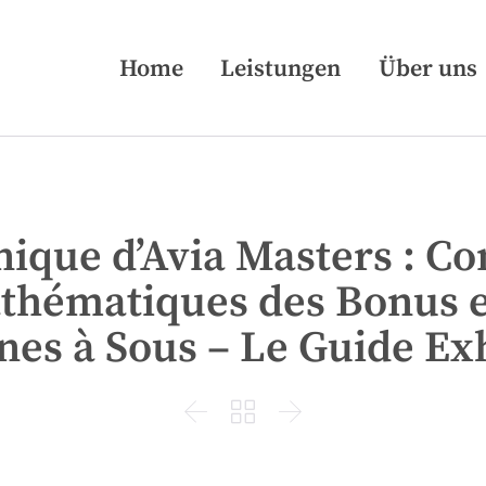
Home
Leistungen
Über uns
ique d’Avia Masters : Co
Mathématiques des Bonus 
es à Sous – Le Guide Ex


