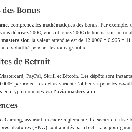
s des Bonus
game
, comprenez les mathématiques des bonus. Par exemple, 
i vous déposez 200€, vous obtenez 200€ de bonus, soit un tota
 masters slot
, la valeur attendue est de 12 000€ * 0.965 = 1
te volatilité pendant les tours gratuits.
tes de Retrait
/Mastercard, PayPal, Skrill et Bitcoin. Les dépôts sont insta
50 000€ par mois. Les délais varient : 24 heures pour les e-walle
ts en cryptomonnaies via l‘
avia masters app
.
ences
eGaming, assurant un cadre réglementé. La sécurité utilise l
res aléatoires (RNG) sont audités par iTech Labs pour garant