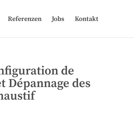
Skip
Referenzen
Jobs
Kontakt
to
content
nfiguration de
et Dépannage des
haustif