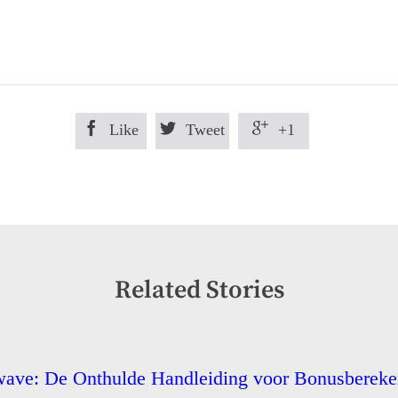



Like
Tweet
+1
Related Stories
ave: De Onthulde Handleiding voor Bonusbereken