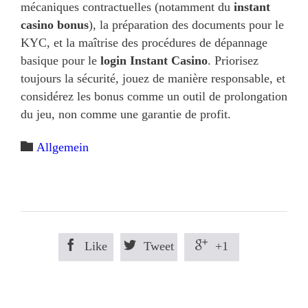
mécaniques contractuelles (notamment du
instant
casino bonus
), la préparation des documents pour le
KYC, et la maîtrise des procédures de dépannage
basique pour le
login Instant Casino
. Priorisez
toujours la sécurité, jouez de manière responsable, et
considérez les bonus comme un outil de prolongation
du jeu, non comme une garantie de profit.
Category

Allgemein



Like
Tweet
+1