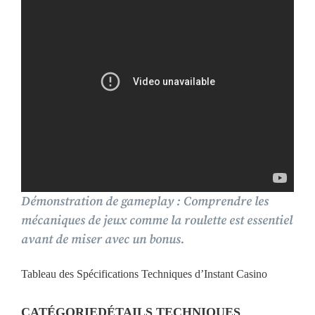
Démonstration de gameplay : Comprendre les
mécaniques de jeux comme la roulette est essentiel
avant de miser avec un bonus.
Tableau des Spécifications Techniques d’Instant Casino
CATÉGORIE
DÉTAILS TECHNIQUES