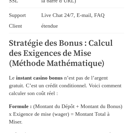
SSL
la barre d’URL)
Support
Live Chat 24/7, E-mail, FAQ
Client
étendue
Stratégie des Bonus : Calcul
des Exigences de Mise
(Méthode Mathématique)
Le
instant casino bonus
n’est pas de l’argent
gratuit. C’est un crédit conditionnel. Voici comment
calculer son coût réel :
Formule :
(Montant du Dépôt + Montant du Bonus)
x Exigence de mise (wager) = Montant Total à
Miser.