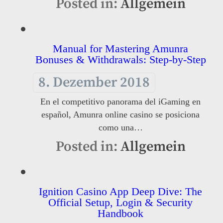
Posted in:
Allgemein
Manual for Mastering Amunra
Bonuses & Withdrawals: Step-by-Step
8. Dezember 2018
En el competitivo panorama del iGaming en
español, Amunra online casino se posiciona
como una…
Posted in:
Allgemein
Ignition Casino App Deep Dive: The
Official Setup, Login & Security
Handbook