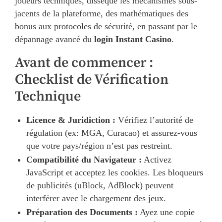
joueurs techniques, dissèque les mécanismes sous-
jacents de la plateforme, des mathématiques des
bonus aux protocoles de sécurité, en passant par le
dépannage avancé du
login Instant Casino
.
Avant de commencer :
Checklist de Vérification
Technique
Licence & Juridiction :
Vérifiez l’autorité de
régulation (ex: MGA, Curacao) et assurez-vous
que votre pays/région n’est pas restreint.
Compatibilité du Navigateur :
Activez
JavaScript et acceptez les cookies. Les bloqueurs
de publicités (uBlock, AdBlock) peuvent
interférer avec le chargement des jeux.
Préparation des Documents :
Ayez une copie