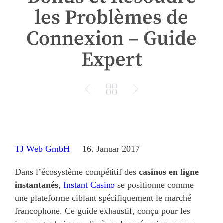
les Problèmes de
Connexion – Guide
Expert



TJ Web GmbH
16. Januar 2017
Dans l’écosystème compétitif des
casinos en ligne
instantanés
,
Instant Casino
se positionne comme
une plateforme ciblant spécifiquement le marché
francophone. Ce guide exhaustif, conçu pour les