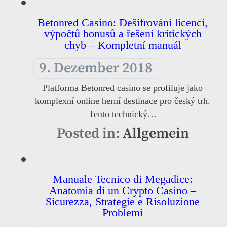
Betonred Casino: Dešifrování licencí,
výpočtů bonusů a řešení kritických
chyb – Kompletní manuál
9. Dezember 2018
Platforma Betonred casino se profiluje jako
komplexní online herní destinace pro český trh.
Tento technický…
Posted in:
Allgemein
Manuale Tecnico di Megadice:
Anatomia di un Crypto Casino –
Sicurezza, Strategie e Risoluzione
Problemi