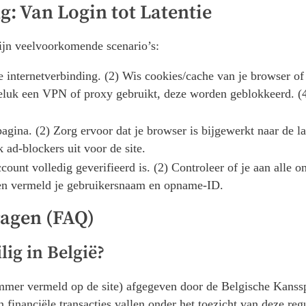
: Van Login tot Latentie
zijn veelvoorkomende scenario’s:
e internetverbinding. (2) Wis cookies/cache van je browser 
ongeluk een VPN of proxy gebruikt, deze worden geblokkeerd. 
gina. (2) Zorg ervoor dat je browser is bijgewerkt naar de laa
ad-blockers uit voor de site.
ccount volledig geverifieerd is. (2) Controleer of je aan all
 en vermeld je gebruikersnaam en opname-ID.
ragen (FAQ)
lig in België?
ummer vermeld op de site) afgegeven door de Belgische Kansspe
n financiële transacties vallen onder het toezicht van deze regu