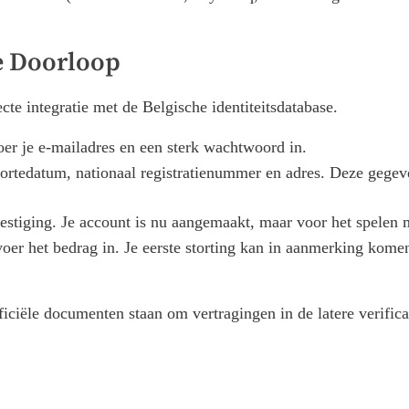
e Doorloop
ecte integratie met de Belgische identiteitsdatabase.
er je e-mailadres en een sterk wachtwoord in.
ortedatum, nationaal registratienummer en adres. Deze gegev
tiging. Je account is nu aangemaakt, maar voor het spelen met
voer het bedrag in. Je eerste storting kan in aanmerking kom
ficiële documenten staan om vertragingen in de latere verifica