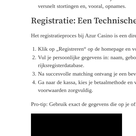
versnelt stortingen en, vooral, opnames.
Registratie: Een Technisch
Het registratieproces bij Azur Casino is een dir
Klik op „Registreren“ op de homepage en vo
Vul je persoonlijke gegevens in: naam, gebo
rijksregisterdatabase.
Na succesvolle matching ontvang je een beves
Ga naar de kassa, kies je betaalmethode en 
voorwaarden zorgvuldig.
Pro-tip: Gebruik exact de gegevens die op je of