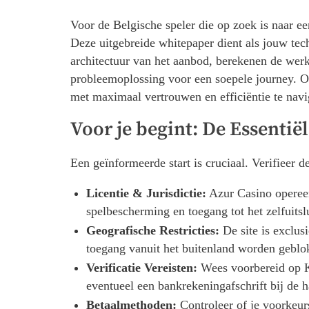
Voor de Belgische speler die op zoek is naar e
Deze uitgebreide whitepaper dient als jouw te
architectuur van het aanbod, berekenen de werk
probleemoplossing voor een soepele journey. Of
met maximaal vertrouwen en efficiëntie te navi
Voor je begint: De Essentië
Een geïnformeerde start is cruciaal. Verifieer d
Licentie & Jurisdictie:
Azur Casino opereer
spelbescherming en toegang tot het zelfuits
Geografische Restricties:
De site is exclus
toegang vanuit het buitenland worden geblo
Verificatie Vereisten:
Wees voorbereid op KY
eventueel een bankrekeningafschrift bij de ha
Betaalmethoden:
Controleer of je voorkeur