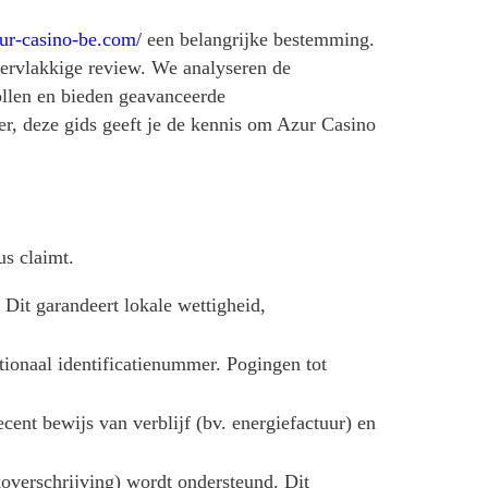
zur-casino-be.com/
een belangrijke bestemming.
pervlakkige review. We analyseren de
ollen en bieden geavanceerde
er, deze gids geeft je de kennis om Azur Casino
us claimt.
Dit garandeert lokale wettigheid,
tionaal identificatienummer. Pogingen tot
nt bewijs van verblijf (bv. energiefactuur) en
overschrijving) wordt ondersteund. Dit