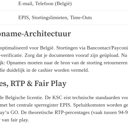
E-mail, Telefoon (België)
EPIS, Stortingslimieten, Time-Outs
pname-Architectuur
ptimaliseerd voor België. Stortingen via Bancontact/Payconiq
-verificatie. Zorg dat je documenten vooraf zijn geüpload. N
jk: Opnames moeten naar de bron van de storting retourneren 
die duidelijk in de cashier worden vermeld.
es, RTP & Fair Play
 de Belgische licentie. De KSC eist technische standaarden v
e met het centrale sperregister EPIS. Speluitkomsten worde
Play’n GO. De theoretische RTP-percentages (vaak tussen 94-9
 van fair play.