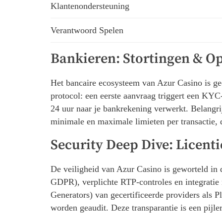
Klantenondersteuning
Verantwoord Spelen
Bankieren: Stortingen & O
Het bancaire ecosysteem van Azur Casino is geo
protocol: een eerste aanvraag triggert een KYC
24 uur naar je bankrekening verwerkt. Belangri
minimale en maximale limieten per transactie, 
Security Deep Dive: Licenti
De veiligheid van Azur Casino is geworteld in
GDPR), verplichte RTP-controles en integrati
Generators) van gecertificeerde providers als 
worden geaudit. Deze transparantie is een pijler