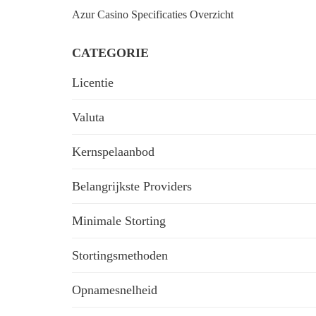
Azur Casino Specificaties Overzicht
CATEGORIE
Licentie
Valuta
Kernspelaanbod
Belangrijkste Providers
Minimale Storting
Stortingsmethoden
Opnamesnelheid