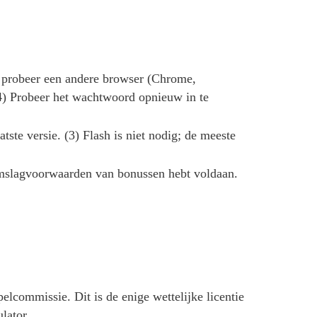
of probeer een andere browser (Chrome,
(4) Probeer het wachtwoord opnieuw in te
tste versie. (3) Flash is niet nodig; de meeste
e omslagvoorwaarden van bonussen hebt voldaan.
lcommissie. Dit is de enige wettelijke licentie
lator.