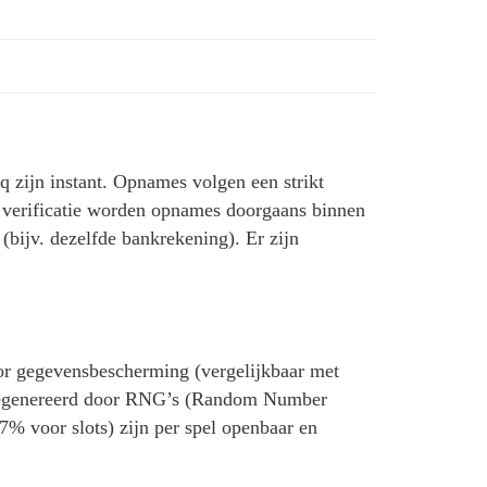
 zijn instant. Opnames volgen een strikt
a verificatie worden opnames doorgaans binnen
(bijv. dezelfde bankrekening). Er zijn
oor gegevensbescherming (vergelijkbaar met
n gegenereerd door RNG’s (Random Number
7% voor slots) zijn per spel openbaar en