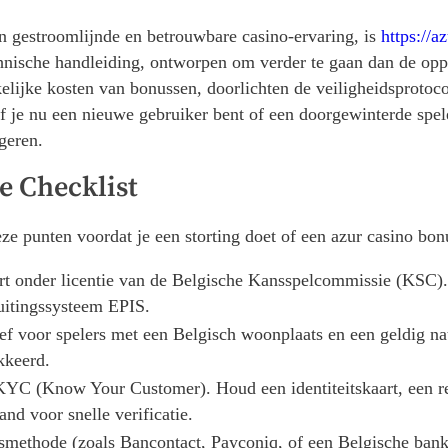
en gestroomlijnde en betrouwbare casino-ervaring, is
https://a
chnische handleiding, ontworpen om verder te gaan dan de op
elijke kosten van bonussen, doorlichten de veiligheidsprotoc
 je nu een nieuwe gebruiker bent of een doorgewinterde spel
geren.
le Checklist
eze punten voordat je een storting doet of een azur casino bon
t onder licentie van de Belgische Kansspelcommissie (KSC). 
luitingssysteem EPIS.
ief voor spelers met een Belgisch woonplaats en een geldig na
kkeerd.
C (Know Your Customer). Houd een identiteitskaart, een rece
nd voor snelle verificatie.
smethode (zoals Bancontact, Payconiq, of een Belgische bank