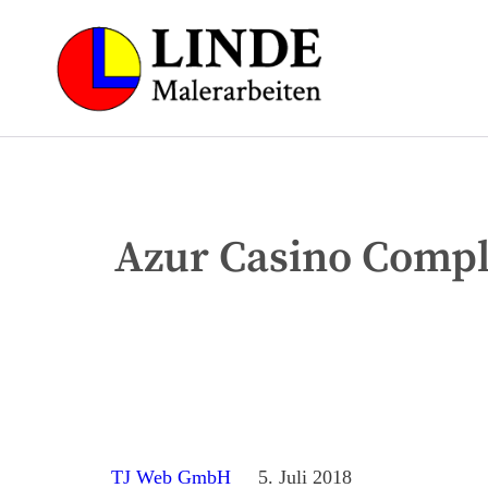
Azur Casino Compl
TJ Web GmbH
5. Juli 2018