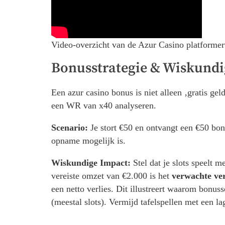
Video-overzicht van de Azur Casino platformerv
Bonusstrategie & Wiskundig
Een azur casino bonus is niet alleen ‚gratis g
een WR van x40 analyseren.
Scenario:
Je stort €50 en ontvangt een €50 bon
opname mogelijk is.
Wiskundige Impact:
Stel dat je slots speelt 
vereiste omzet van €2.000 is het
verwachte ver
een netto verlies. Dit illustreert waarom bonus
(meestal slots). Vermijd tafelspellen met een 