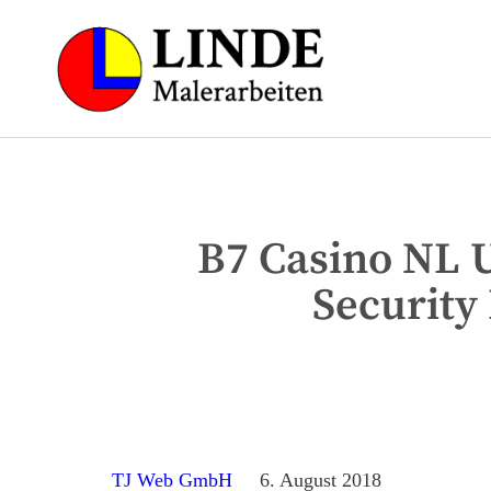
B7 Casino NL 
Security
TJ Web GmbH
6. August 2018