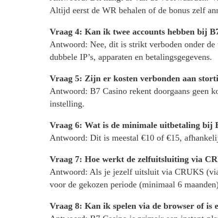
Altijd eerst de WR behalen of de bonus zelf a
Vraag 4: Kan ik twee accounts hebben bij B
Antwoord: Nee, dit is strikt verboden onder de 
dubbele IP’s, apparaten en betalingsgegevens.
Vraag 5: Zijn er kosten verbonden aan stor
Antwoord: B7 Casino rekent doorgaans geen kost
instelling.
Vraag 6: Wat is de minimale uitbetaling bij
Antwoord: Dit is meestal €10 of €15, afhanke
Vraag 7: Hoe werkt de zelfuitsluiting via 
Antwoord: Als je jezelf uitsluit via CRUKS (vi
voor de gekozen periode (minimaal 6 maanden)
Vraag 8: Kan ik spelen via de browser of is 