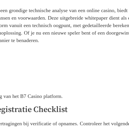
 een grondige technische analyse van een online casino, biedt
en en voorwaarden. Deze uitgebreide whitepaper dient als ee
orm vanuit een technisch oogpunt, met gedetailleerde bereken
oplossing. Of je nu een nieuwe speler bent of een doorgewin
anier te benaderen.
ng van het B7 Casino platform.
egistratie Checklist
rtragingen bij verificatie of opnames. Controleer het volgend