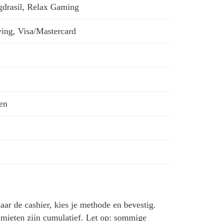
gdrasil, Relax Gaming
ing, Visa/Mastercard
en
aar de cashier, kies je methode en bevestig.
imieten zijn cumulatief. Let op: sommige