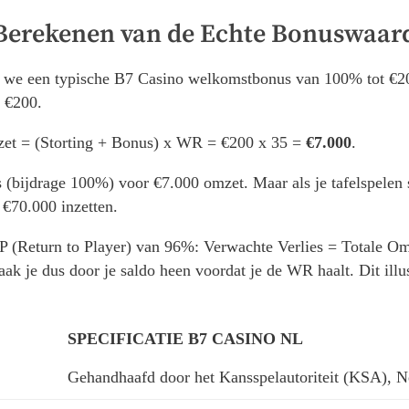
 Berekenen van de Echte Bonuswaar
ten we een typische B7 Casino welkomstbonus van 100% tot 
: €200.
et = (Storting + Bonus) x WR = €200 x 35 =
€7.000
.
ts (bijdrage 100%) voor €7.000 omzet. Maar als je tafelspelen 
 €70.000 inzetten.
(Return to Player) van 96%: Verwachte Verlies = Totale Omz
aak je dus door je saldo heen voordat je de WR haalt. Dit ill
SPECIFICATIE B7 CASINO NL
Gehandhaafd door het Kansspelautoriteit (KSA), N