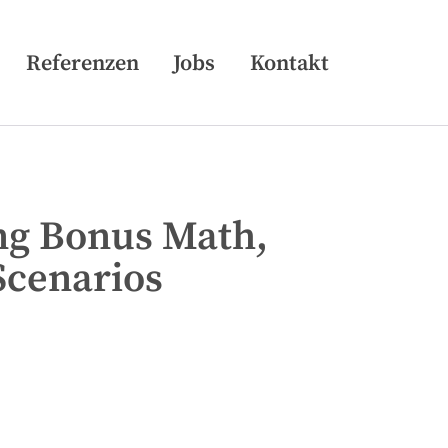
Skip
Referenzen
Jobs
Kontakt
to
content
ng Bonus Math,
Scenarios