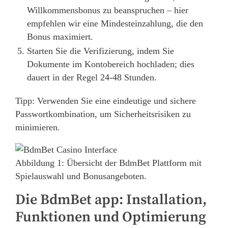
Willkommensbonus zu beanspruchen – hier
empfehlen wir eine Mindesteinzahlung, die den
Bonus maximiert.
Starten Sie die Verifizierung, indem Sie
Dokumente im Kontobereich hochladen; dies
dauert in der Regel 24-48 Stunden.
Tipp: Verwenden Sie eine eindeutige und sichere
Passwortkombination, um Sicherheitsrisiken zu
minimieren.
Abbildung 1: Übersicht der BdmBet Plattform mit
Spielauswahl und Bonusangeboten.
Die BdmBet app: Installation,
Funktionen und Optimierung