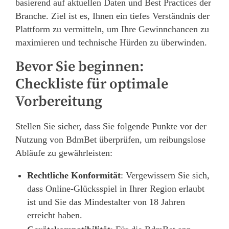
basierend auf aktuellen Daten und Best Practices der
Branche. Ziel ist es, Ihnen ein tiefes Verständnis der
Plattform zu vermitteln, um Ihre Gewinnchancen zu
maximieren und technische Hürden zu überwinden.
Bevor Sie beginnen:
Checkliste für optimale
Vorbereitung
Stellen Sie sicher, dass Sie folgende Punkte vor der
Nutzung von BdmBet überprüfen, um reibungslose
Abläufe zu gewährleisten:
Rechtliche Konformität
: Vergewissern Sie sich,
dass Online-Glücksspiel in Ihrer Region erlaubt
ist und Sie das Mindestalter von 18 Jahren
erreicht haben.