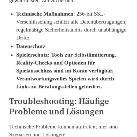
gewährleistet. Zur Sicherheit:
Technische Maßnahmen
: 256-bit SSL-
Verschlüsselung schützt alle Datenübertragungen;
regelmäßige Sicherheitsaudits durch unabhängige
Dritte.
Datenschutz
Spielerschutz
: Tools zur Selbstlimitierung,
Reality-Checks und Optionen für
Spielausschluss sind im Konto verfügbar.
Verantwortungsvolles Spielen wird durch
Links zu Beratungsstellen gefördert.
Troubleshooting: Häufige
Probleme und Lösungen
Technische Probleme können auftreten; hier sind
Szenarien und Lösungen: