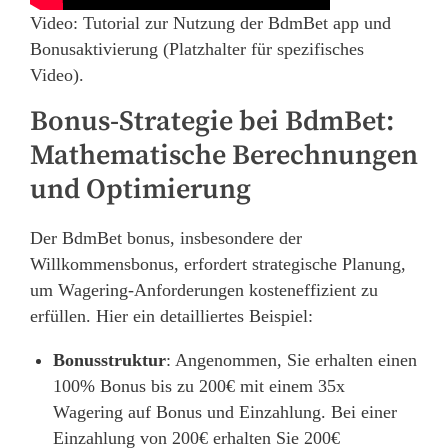
Video: Tutorial zur Nutzung der BdmBet app und
Bonusaktivierung (Platzhalter für spezifisches
Video).
Bonus-Strategie bei BdmBet:
Mathematische Berechnungen
und Optimierung
Der BdmBet bonus, insbesondere der
Willkommensbonus, erfordert strategische Planung,
um Wagering-Anforderungen kosteneffizient zu
erfüllen. Hier ein detailliertes Beispiel:
Bonusstruktur
: Angenommen, Sie erhalten einen
100% Bonus bis zu 200€ mit einem 35x
Wagering auf Bonus und Einzahlung. Bei einer
Einzahlung von 200€ erhalten Sie 200€