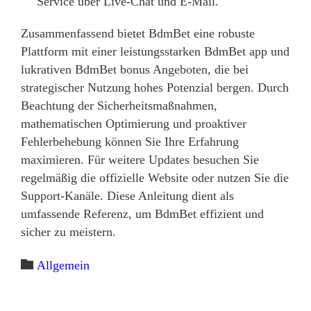
Service über Live-Chat und E-Mail.
Zusammenfassend bietet BdmBet eine robuste
Plattform mit einer leistungsstarken BdmBet app und
lukrativen BdmBet bonus Angeboten, die bei
strategischer Nutzung hohes Potenzial bergen. Durch
Beachtung der Sicherheitsmaßnahmen,
mathematischen Optimierung und proaktiver
Fehlerbehebung können Sie Ihre Erfahrung
maximieren. Für weitere Updates besuchen Sie
regelmäßig die offizielle Website oder nutzen Sie die
Support-Kanäle. Diese Anleitung dient als
umfassende Referenz, um BdmBet effizient und
sicher zu meistern.
Category

Allgemein