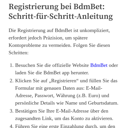
Registrierung bei BdmBet:
Schritt-für-Schritt-Anleitung
Die Registrierung auf BdmBet ist unkompliziert,
erfordert jedoch Präzision, um spätere
Kontoprobleme zu vermeiden. Folgen Sie diesen
Schritten:
Besuchen Sie die offizielle Website
BdmBet
oder
laden Sie die BdmBet app herunter.
Klicken Sie auf „Registrieren“ und füllen Sie das
Formular mit genauen Daten aus: E-Mail-
Adresse, Passwort, Währung (z.B. Euro) und
persönliche Details wie Name und Geburtsdatum.
Bestätigen Sie Ihre E-Mail-Adresse über den
zugesandten Link, um das Konto zu aktivieren.
Führen Sie eine erste Einzahlung durch, um den