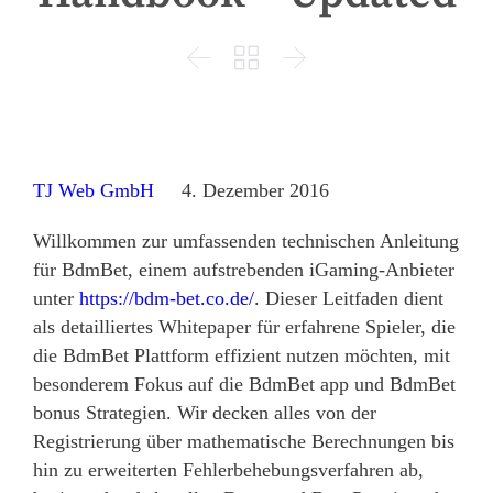



TJ Web GmbH
4. Dezember 2016
Willkommen zur umfassenden technischen Anleitung
für BdmBet, einem aufstrebenden iGaming-Anbieter
unter
https://bdm-bet.co.de/
. Dieser Leitfaden dient
als detailliertes Whitepaper für erfahrene Spieler, die
die BdmBet Plattform effizient nutzen möchten, mit
besonderem Fokus auf die BdmBet app und BdmBet
bonus Strategien. Wir decken alles von der
Registrierung über mathematische Berechnungen bis
hin zu erweiterten Fehlerbehebungsverfahren ab,