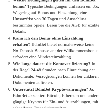
bonus?
Typische Bedingungen umfassen ein 35x
Wagering auf Bonus und Einzahlung, eine
Umsatzfrist von 30 Tagen und Ausschluss
bestimmter Spiele. Lesen Sie die AGB für exakte
Details.
Kann ich den Bonus ohne Einzahlung
erhalten?
BdmBet bietet normalerweise keine
No-Deposit-Bonusse an; der Willkommensbonus
erfordert eine Mindesteinzahlung.
Wie lange dauert die Kontoverifizierung?
In
der Regel 24-48 Stunden nach Einreichung der
Dokumente. Verzögerungen können bei unklaren
Dokumenten auftreten.
Unterstützt BdmBet Kryptowährungen?
Ja,
BdmBet akzeptiert Bitcoin, Ethereum und andere
gängige Kryptos für Ein- und Auszahlungen, mit
schnelleren Transaktionszeiten.