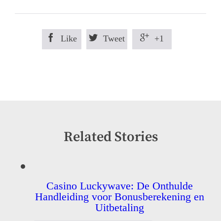



Like
Tweet
+1
Related Stories
Casino Luckywave: De Onthulde
Handleiding voor Bonusberekening en
Uitbetaling