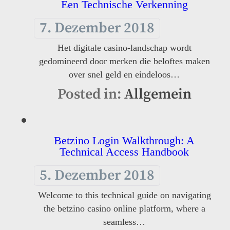
Een Technische Verkenning
7. Dezember 2018
Het digitale casino-landschap wordt
gedomineerd door merken die beloftes maken
over snel geld en eindeloos…
Posted in:
Allgemein
Betzino Login Walkthrough: A
Technical Access Handbook
5. Dezember 2018
Welcome to this technical guide on navigating
the betzino casino online platform, where a
seamless…