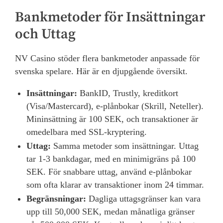
Bankmetoder för Insättningar
och Uttag
NV Casino stöder flera bankmetoder anpassade för
svenska spelare. Här är en djupgående översikt.
Insättningar:
BankID, Trustly, kreditkort
(Visa/Mastercard), e-plånbokar (Skrill, Neteller).
Mininsättning är 100 SEK, och transaktioner är
omedelbara med SSL-kryptering.
Uttag:
Samma metoder som insättningar. Uttag
tar 1-3 bankdagar, med en minimigräns på 100
SEK. För snabbare uttag, använd e-plånbokar
som ofta klarar av transaktioner inom 24 timmar.
Begränsningar:
Dagliga uttagsgränser kan vara
upp till 50,000 SEK, medan månatliga gränser