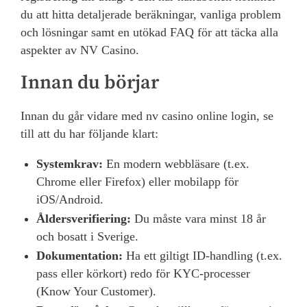
du att hitta detaljerade beräkningar, vanliga problem
och lösningar samt en utökad FAQ för att täcka alla
aspekter av NV Casino.
Innan du börjar
Innan du går vidare med nv casino online login, se
till att du har följande klart:
Systemkrav:
En modern webbläsare (t.ex.
Chrome eller Firefox) eller mobilapp för
iOS/Android.
Åldersverifiering:
Du måste vara minst 18 år
och bosatt i Sverige.
Dokumentation:
Ha ett giltigt ID-handling (t.ex.
pass eller körkort) redo för KYC-processer
(Know Your Customer).