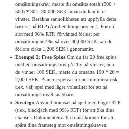
omsättningskrav, måste du omsätta totalt (500 +
500) * 30 = 30,000 SEK innan du kan ta ut
vinster. Beräkna sannolikheten att uppfylla detta
baserat på RTP (Återbetalningsprocent). För en
slot med 96% RTP, förväntad förlust per
omsättning är 4%, så över 30,000 SEK kan du
förlora cirka 1,200 SEK i genomsnitt.
Exempel 2: Free Spins
Om du får 20 free spins
med ett omsättningskrav på 20x på vinster, och
du vinner 100 SEK, måste du omsätta 100 * 20 =
2,000 SEK. Planera spelval för att minimera risk,
t.ex. välj spel med lägre volatilitet för att nå
omsättningskravet snabbare.
Strategi:
Använd bonusar på spel med högre RTP
(t.ex. blackjack med 99% RTP) för att öka dina
chanser. Dokumentera alla transaktioner för att
spåra dina framsteg mot omsättningskraven.