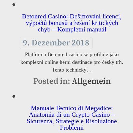
Betonred Casino: Dešifrování licencí,
výpočtů bonusů a řešení kritických
chyb – Kompletní manuál
9. Dezember 2018
Platforma Betonred casino se profiluje jako
komplexní online herní destinace pro český trh.
Tento technický…
Posted in:
Allgemein
Manuale Tecnico di Megadice:
Anatomia di un Crypto Casino –
Sicurezza, Strategie e Risoluzione
Problemi