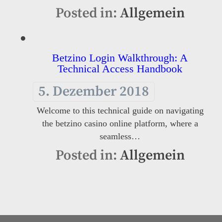
Posted in:
Allgemein
Betzino Login Walkthrough: A
Technical Access Handbook
5. Dezember 2018
Welcome to this technical guide on navigating
the betzino casino online platform, where a
seamless…
Posted in:
Allgemein