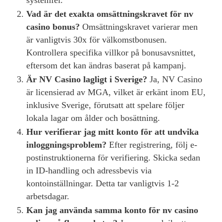
systemfel.
Vad är det exakta omsättningskravet för nv
casino bonus?
Omsättningskravet varierar men
är vanligtvis 30x för välkomstbonusen.
Kontrollera specifika villkor på bonusavsnittet,
eftersom det kan ändras baserat på kampanj.
Är NV Casino lagligt i Sverige?
Ja, NV Casino
är licensierad av MGA, vilket är erkänt inom EU,
inklusive Sverige, förutsatt att spelare följer
lokala lagar om ålder och bosättning.
Hur verifierar jag mitt konto för att undvika
inloggningsproblem?
Efter registrering, följ e-
postinstruktionerna för verifiering. Skicka sedan
in ID-handling och adressbevis via
kontoinställningar. Detta tar vanligtvis 1-2
arbetsdagar.
Kan jag använda samma konto för nv casino