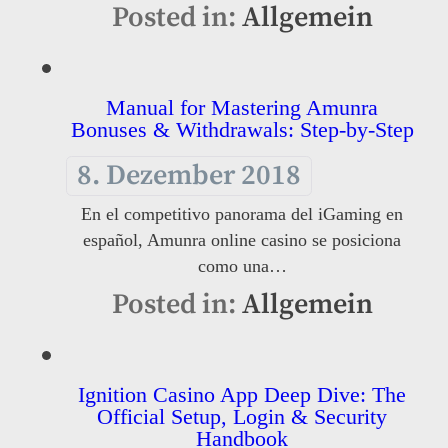
Posted in:
Allgemein
Manual for Mastering Amunra
Bonuses & Withdrawals: Step-by-Step
8. Dezember 2018
En el competitivo panorama del iGaming en
español, Amunra online casino se posiciona
como una…
Posted in:
Allgemein
Ignition Casino App Deep Dive: The
Official Setup, Login & Security
Handbook