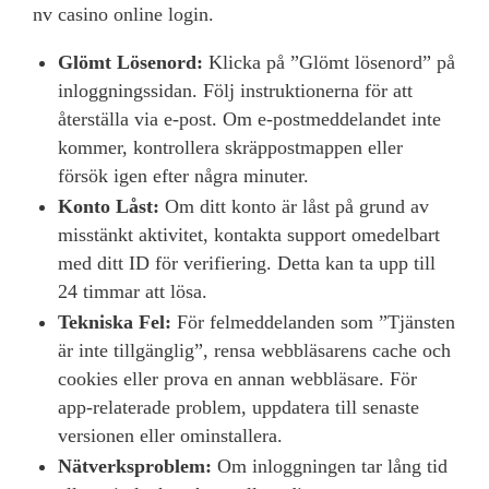
nv casino online login.
Glömt Lösenord:
Klicka på ”Glömt lösenord” på
inloggningssidan. Följ instruktionerna för att
återställa via e-post. Om e-postmeddelandet inte
kommer, kontrollera skräppostmappen eller
försök igen efter några minuter.
Konto Låst:
Om ditt konto är låst på grund av
misstänkt aktivitet, kontakta support omedelbart
med ditt ID för verifiering. Detta kan ta upp till
24 timmar att lösa.
Tekniska Fel:
För felmeddelanden som ”Tjänsten
är inte tillgänglig”, rensa webbläsarens cache och
cookies eller prova en annan webbläsare. För
app-relaterade problem, uppdatera till senaste
versionen eller ominstallera.
Nätverksproblem:
Om inloggningen tar lång tid