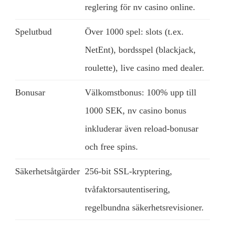
reglering för nv casino online.
Spelutbud
Över 1000 spel: slots (t.ex.
NetEnt), bordsspel (blackjack,
roulette), live casino med dealer.
Bonusar
Välkomstbonus: 100% upp till
1000 SEK, nv casino bonus
inkluderar även reload-bonusar
och free spins.
Säkerhetsåtgärder
256-bit SSL-kryptering,
tvåfaktorsautentisering,
regelbundna säkerhetsrevisioner.