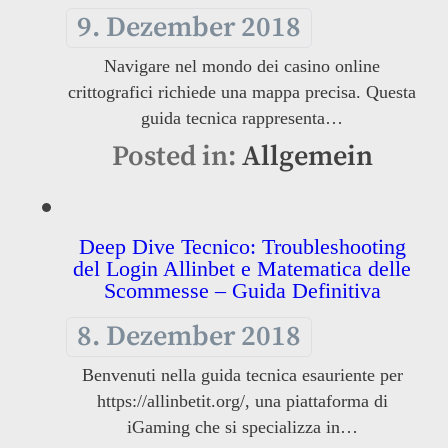
9. Dezember 2018
Navigare nel mondo dei casino online
crittografici richiede una mappa precisa. Questa
guida tecnica rappresenta…
Posted in:
Allgemein
Deep Dive Tecnico: Troubleshooting
del Login Allinbet e Matematica delle
Scommesse – Guida Definitiva
8. Dezember 2018
Benvenuti nella guida tecnica esauriente per
https://allinbetit.org/, una piattaforma di
iGaming che si specializza in…