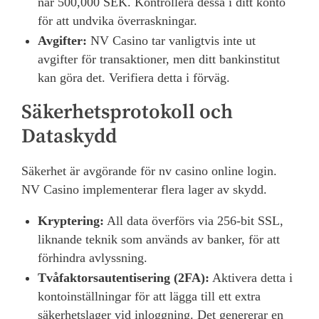
når 500,000 SEK. Kontrollera dessa i ditt konto
för att undvika överraskningar.
Avgifter:
NV Casino tar vanligtvis inte ut
avgifter för transaktioner, men ditt bankinstitut
kan göra det. Verifiera detta i förväg.
Säkerhetsprotokoll och
Dataskydd
Säkerhet är avgörande för nv casino online login.
NV Casino implementerar flera lager av skydd.
Kryptering:
All data överförs via 256-bit SSL,
liknande teknik som används av banker, för att
förhindra avlyssning.
Tvåfaktorsautentisering (2FA):
Aktivera detta i
kontoinställningar för att lägga till ett extra
säkerhetslager vid inloggning. Det genererar en