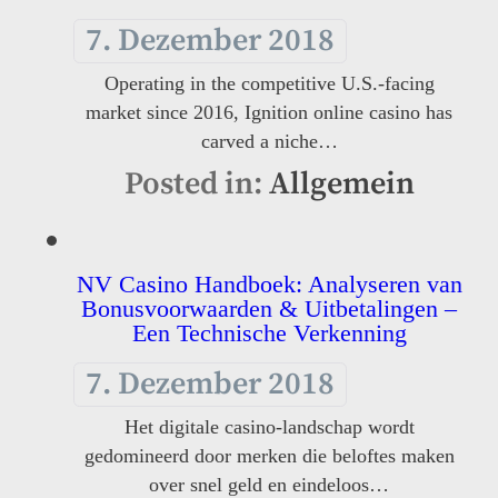
7. Dezember 2018
Operating in the competitive U.S.-facing
market since 2016, Ignition online casino has
carved a niche…
Posted in:
Allgemein
NV Casino Handboek: Analyseren van
Bonusvoorwaarden & Uitbetalingen –
Een Technische Verkenning
7. Dezember 2018
Het digitale casino-landschap wordt
gedomineerd door merken die beloftes maken
over snel geld en eindeloos…