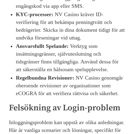
engångskod via app eller SMS.
KYC-processer:
NV Casino kräver ID-
verifiering för att bekämpa penningtvätt och
bedrägerier. Skicka in dina dokument tidigt för att
undvika förseningar vid uttag.
Ansvarsfullt Spelande:
Verktyg som
insättningsgränser, självuteslutning och
tidsgränser finns tillgängliga. Använd dessa för
att säkerställa en hälsosam spelupplevelse.
Regelbundna Revisioner:
NV Casino genomgår
oberoende revisioner av organisationer som
eCOGRA för att verifiera rättvisa och säkerhet.
Felsökning av Login-problem
Inloggningsproblem kan uppstå av olika anledningar.
Här är vanliga scenarier och lösningar, specifikt för