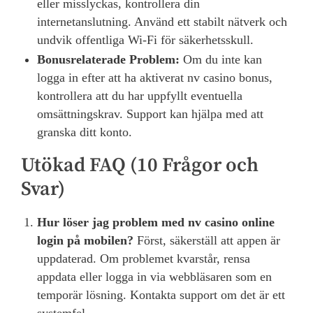
eller misslyckas, kontrollera din
internetanslutning. Använd ett stabilt nätverk och
undvik offentliga Wi-Fi för säkerhetsskull.
Bonusrelaterade Problem:
Om du inte kan
logga in efter att ha aktiverat nv casino bonus,
kontrollera att du har uppfyllt eventuella
omsättningskrav. Support kan hjälpa med att
granska ditt konto.
Utökad FAQ (10 Frågor och
Svar)
Hur löser jag problem med nv casino online
login på mobilen?
Först, säkerställ att appen är
uppdaterad. Om problemet kvarstår, rensa
appdata eller logga in via webbläsaren som en
temporär lösning. Kontakta support om det är ett