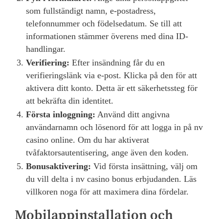
som fullständigt namn, e-postadress,
telefonnummer och födelsedatum. Se till att
informationen stämmer överens med dina ID-
handlingar.
Verifiering:
Efter insändning får du en
verifieringslänk via e-post. Klicka på den för att
aktivera ditt konto. Detta är ett säkerhetssteg för
att bekräfta din identitet.
Första inloggning:
Använd ditt angivna
användarnamn och lösenord för att logga in på nv
casino online. Om du har aktiverat
tvåfaktorsautentisering, ange även den koden.
Bonusaktivering:
Vid första insättning, välj om
du vill delta i nv casino bonus erbjudanden. Läs
villkoren noga för att maximera dina fördelar.
Mobilappinstallation och