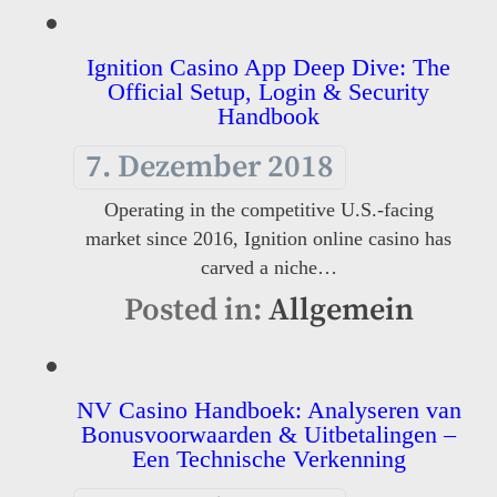
Ignition Casino App Deep Dive: The
Official Setup, Login & Security
Handbook
7. Dezember 2018
Operating in the competitive U.S.-facing
market since 2016, Ignition online casino has
carved a niche…
Posted in:
Allgemein
NV Casino Handboek: Analyseren van
Bonusvoorwaarden & Uitbetalingen –
Een Technische Verkenning