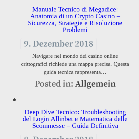
Manuale Tecnico di Megadice:
Anatomia di un Crypto Casino –
Sicurezza, Strategie e Risoluzione
Problemi
9. Dezember 2018
Navigare nel mondo dei casino online
crittografici richiede una mappa precisa. Questa
guida tecnica rappresenta…
Posted in:
Allgemein
Deep Dive Tecnico: Troubleshooting
del Login Allinbet e Matematica delle
Scommesse – Guida Definitiva