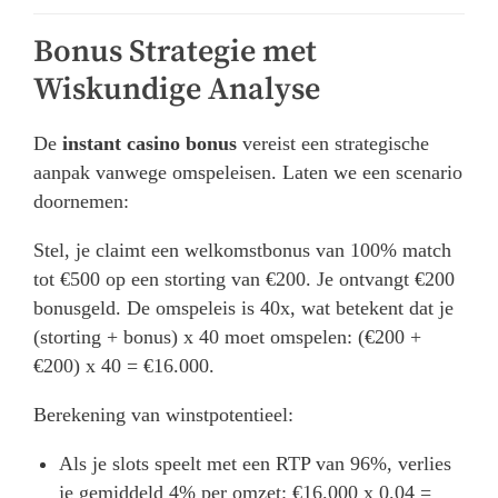
Bonus Strategie met
Wiskundige Analyse
De
instant casino bonus
vereist een strategische
aanpak vanwege omspeleisen. Laten we een scenario
doornemen:
Stel, je claimt een welkomstbonus van 100% match
tot €500 op een storting van €200. Je ontvangt €200
bonusgeld. De omspeleis is 40x, wat betekent dat je
(storting + bonus) x 40 moet omspelen: (€200 +
€200) x 40 = €16.000.
Berekening van winstpotentieel:
Als je slots speelt met een RTP van 96%, verlies
je gemiddeld 4% per omzet: €16.000 x 0.04 =