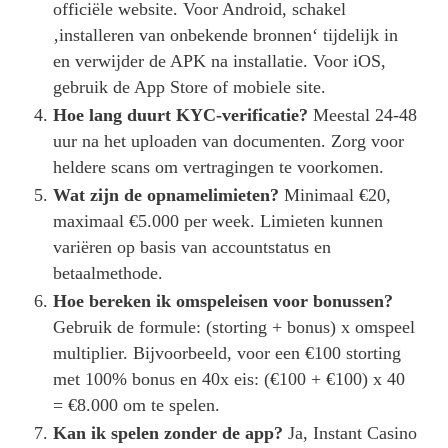
officiële website. Voor Android, schakel
‚installeren van onbekende bronnen‘ tijdelijk in
en verwijder de APK na installatie. Voor iOS,
gebruik de App Store of mobiele site.
Hoe lang duurt KYC-verificatie?
Meestal 24-48
uur na het uploaden van documenten. Zorg voor
heldere scans om vertragingen te voorkomen.
Wat zijn de opnamelimieten?
Minimaal €20,
maximaal €5.000 per week. Limieten kunnen
variëren op basis van accountstatus en
betaalmethode.
Hoe bereken ik omspeleisen voor bonussen?
Gebruik de formule: (storting + bonus) x omspeel
multiplier. Bijvoorbeeld, voor een €100 storting
met 100% bonus en 40x eis: (€100 + €100) x 40
= €8.000 om te spelen.
Kan ik spelen zonder de app?
Ja, Instant Casino