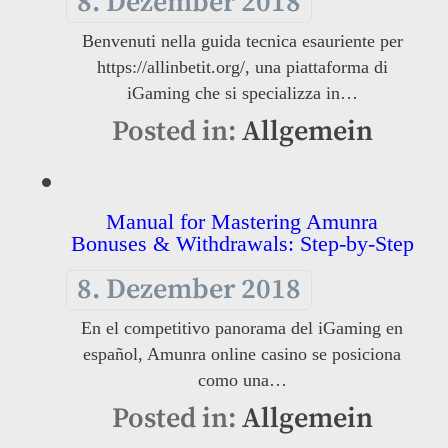
8. Dezember 2018
Benvenuti nella guida tecnica esauriente per
https://allinbetit.org/, una piattaforma di
iGaming che si specializza in…
Posted in:
Allgemein
Manual for Mastering Amunra
Bonuses & Withdrawals: Step-by-Step
8. Dezember 2018
En el competitivo panorama del iGaming en
español, Amunra online casino se posiciona
como una…
Posted in:
Allgemein