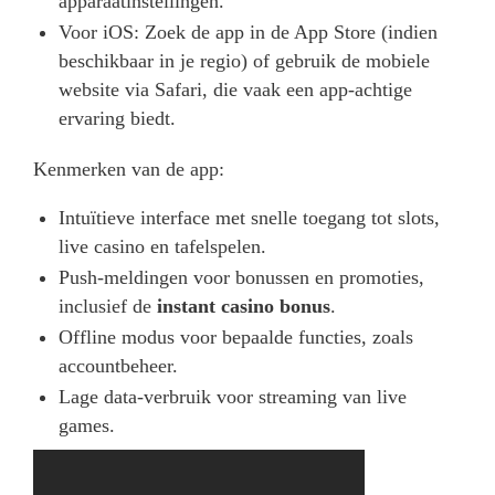
apparaatinstellingen.
Voor iOS: Zoek de app in de App Store (indien
beschikbaar in je regio) of gebruik de mobiele
website via Safari, die vaak een app-achtige
ervaring biedt.
Kenmerken van de app:
Intuïtieve interface met snelle toegang tot slots,
live casino en tafelspelen.
Push-meldingen voor bonussen en promoties,
inclusief de
instant casino bonus
.
Offline modus voor bepaalde functies, zoals
accountbeheer.
Lage data-verbruik voor streaming van live
games.