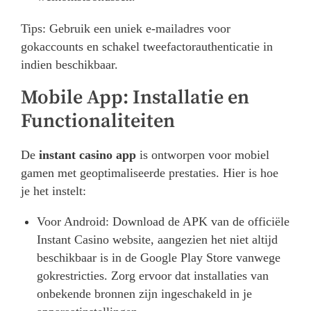
Tips: Gebruik een uniek e-mailadres voor
gokaccounts en schakel tweefactorauthenticatie in
indien beschikbaar.
Mobile App: Installatie en
Functionaliteiten
De
instant casino app
is ontworpen voor mobiel
gamen met geoptimaliseerde prestaties. Hier is hoe
je het instelt:
Voor Android: Download de APK van de officiële
Instant Casino website, aangezien het niet altijd
beschikbaar is in de Google Play Store vanwege
gokrestricties. Zorg ervoor dat installaties van
onbekende bronnen zijn ingeschakeld in je