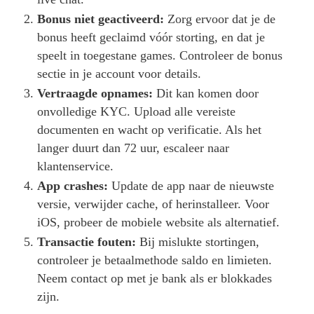
Bonus niet geactiveerd:
Zorg ervoor dat je de
bonus heeft geclaimd vóór storting, en dat je
speelt in toegestane games. Controleer de bonus
sectie in je account voor details.
Vertraagde opnames:
Dit kan komen door
onvolledige KYC. Upload alle vereiste
documenten en wacht op verificatie. Als het
langer duurt dan 72 uur, escaleer naar
klantenservice.
App crashes:
Update de app naar de nieuwste
versie, verwijder cache, of herinstalleer. Voor
iOS, probeer de mobiele website als alternatief.
Transactie fouten:
Bij mislukte stortingen,
controleer je betaalmethode saldo en limieten.
Neem contact op met je bank als er blokkades
zijn.