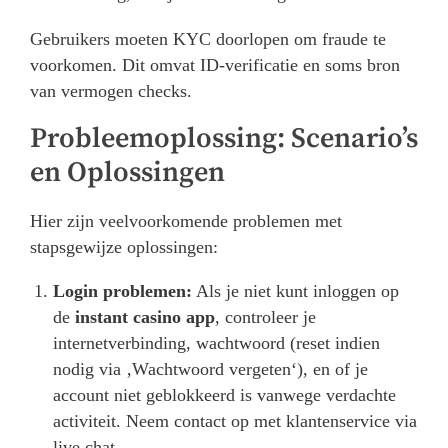
Gebruikers moeten KYC doorlopen om fraude te
voorkomen. Dit omvat ID-verificatie en soms bron
van vermogen checks.
Probleemoplossing: Scenario’s
en Oplossingen
Hier zijn veelvoorkomende problemen met
stapsgewijze oplossingen:
Login problemen:
Als je niet kunt inloggen op
de
instant casino app
, controleer je
internetverbinding, wachtwoord (reset indien
nodig via ‚Wachtwoord vergeten‘), en of je
account niet geblokkeerd is vanwege verdachte
activiteit. Neem contact op met klantenservice via
live chat.