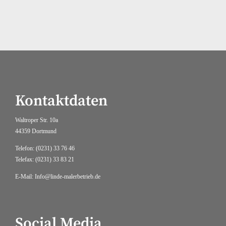
Kontaktdaten
Waltroper Str. 10a
44359 Dortmund
Telefon: (0231) 33 76 46
Telefax: (0231) 33 83 21
E-Mail: Info@linde-malerbetrieb.de
Social Media