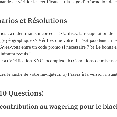
dé de vérifier les certificats sur la page d’information de 
arios et Résolutions
os : a) Identifiants incorrects -> Utilisez la récupération d
age géographique -> Vérifiez que votre IP n’est pas dans un pa
 Avez-vous entré un code promo si nécessaire ? b) Le bonus es
 minimum requis ?
: a) Vérification KYC incomplète. b) Conditions de mise non r
dez le cache de votre navigateur. b) Passez à la version insta
10 Questions)
 contribution au wagering pour le bla