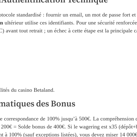
ocole standardisé : fournir un email, un mot de passe fort et u
in
ultérieur utilise ces identifiants. Pour une sécurité renforcée
 avant tout retrait ; un échec à cette étape est la principale c
lités du casino Betaland.
ématiques des Bonus
ne correspondance de 100% jusqu’à 500€. La compréhension du
200€ = Solde bonus de 400€. Si le wagering est x35 (dépôt+b
t à 100% (sauf exceptions listées), vous devez miser 14 000€ s