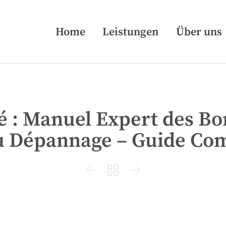
Home
Leistungen
Über uns
 : Manuel Expert des Bon
u Dépannage – Guide Co


