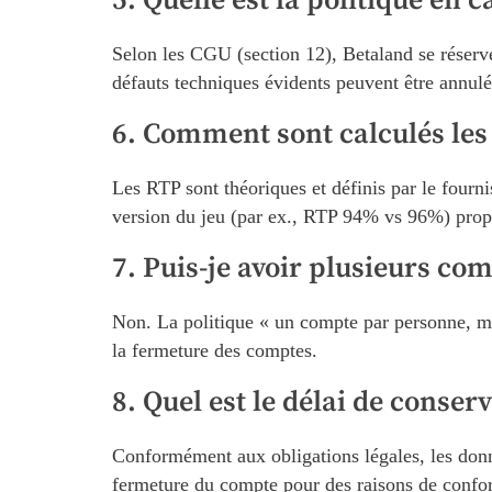
5. Quelle est la politique en c
Selon les CGU (section 12), Betaland se réserve 
défauts techniques évidents peuvent être annulé
6. Comment sont calculés les 
Les RTP sont théoriques et définis par le fourni
version du jeu (par ex., RTP 94% vs 96%) propo
7. Puis-je avoir plusieurs co
Non. La politique « un compte par personne, mén
la fermeture des comptes.
8. Quel est le délai de conse
Conformément aux obligations légales, les donn
fermeture du compte pour des raisons de conform