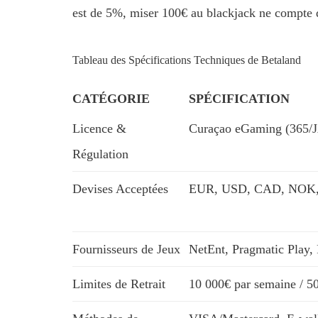
est de 5%, miser 100€ au blackjack ne compte qu
Tableau des Spécifications Techniques de Betaland
CATÉGORIE
SPÉCIFICATION
Licence &
Curaçao eGaming (365/
Régulation
Devises Acceptées
EUR, USD, CAD, NOK
Fournisseurs de Jeux
NetEnt, Pragmatic Play,
Limites de Retrait
10 000€ par semaine / 5