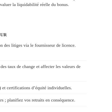
aluer la liquidabilité réelle du bonus.
EUR
n des litiges via le fournisseur de licence.
des taux de change et affecter les valeurs de
et certifications d’équité individuelles.
rs ; planifiez vos retraits en conséquence.