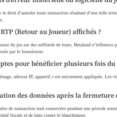
as d’erreur matérielle ou logicielle du j
le droit d’annuler toute transaction résultant d’une telle erre
s.
RTP (Retour au Joueur) affichés ?
sseur du jeu sur des milliards de tours. Betaland n’influence 
sée par le fournisseur.
mptes pour bénéficier plusieurs fois d
age, adresse IP, appareil » est strictement appliquée. Les vio
rvation des données après la fermeture
ées de transaction sont conservées pendant une période minim
ité fiscale et de lutte contre le blanchiment.