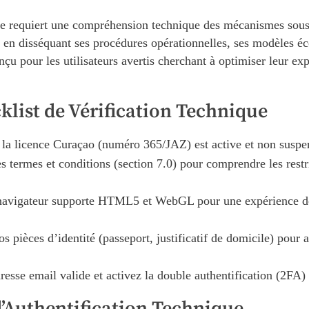
e requiert une compréhension technique des mécanismes sous-
, en disséquant ses procédures opérationnelles, ses modèles
onçu pour les utilisateurs avertis cherchant à optimiser leur e
list de Vérification Technique
la licence Curaçao (numéro 365/JAZ) est active et non suspend
es termes et conditions (section 7.0) pour comprendre les restri
 navigateur supporte HTML5 et WebGL pour une expérience de j
s pièces d’identité (passeport, justificatif de domicile) pou
resse email valide et activez la double authentification (2FA)
d’Authentification Technique