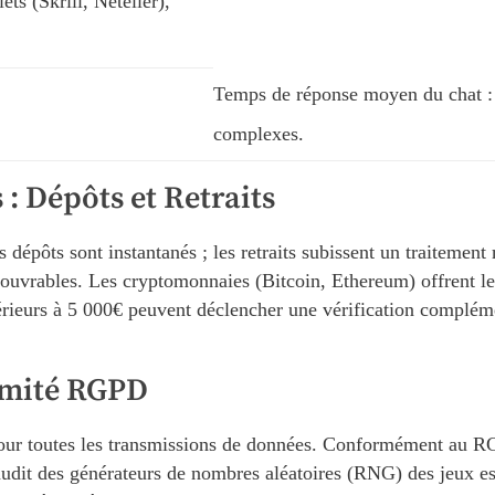
ts (Skrill, Neteller),
Temps de réponse moyen du chat : 
complexes.
: Dépôts et Retraits
 dépôts sont instantanés ; les retraits subissent un traitement
 ouvrables. Les cryptomonnaies (Bitcoin, Ethereum) offrent les 
upérieurs à 5 000€ peuvent déclencher une vérification complém
ormité RGPD
pour toutes les transmissions de données. Conformément au RG
L’audit des générateurs de nombres aléatoires (RNG) des jeux es