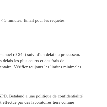
< 3 minutes. Email pour les requêtes
 manuel (0-24h) suivi d’un délai du processeur.
délais les plus courts et des frais de
entaire. Vérifiez toujours les limites minimales
PD, Betaland a une politique de confidentialité
t effectué par des laboratoires tiers comme