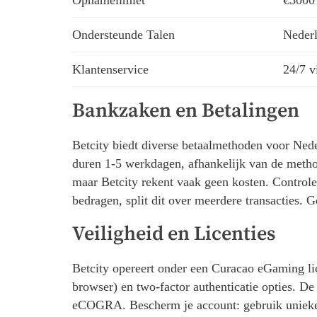
Ondersteunde Talen
Nederl
Klantenservice
24/7 v
Bankzaken en Betalingen
Betcity biedt diverse betaalmethoden voor Nede
duren 1-5 werkdagen, afhankelijk van de method
maar Betcity rekent vaak geen kosten. Control
bedragen, split dit over meerdere transacties. 
Veiligheid en Licenties
Betcity opereert onder een Curacao eGaming lice
browser) en two-factor authenticatie opties. De
eCOGRA. Bescherm je account: gebruik unieke w