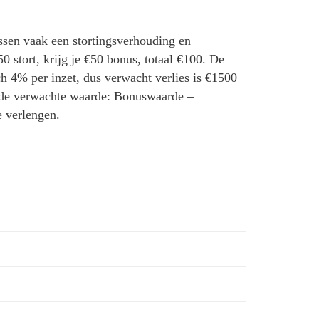
ssen vaak een stortingsverhouding en
0 stort, krijg je €50 bonus, totaal €100. De
ch 4% per inzet, dus verwacht verlies is €1500
jd de verwachte waarde: Bonuswaarde –
e verlengen.