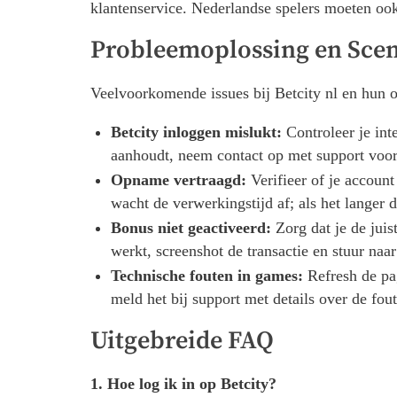
klantenservice. Nederlandse spelers moeten ook
Probleemoplossing en Scen
Veelvoorkomende issues bij Betcity nl en hun 
Betcity inloggen mislukt:
Controleer je int
aanhoudt, neem contact op met support voor
Opname vertraagd:
Verifieer of je account
wacht de verwerkingstijd af; als het langer 
Bonus niet geactiveerd:
Zorg dat je de juis
werkt, screenshot de transactie en stuur naar
Technische fouten in games:
Refresh de pag
meld het bij support met details over de fou
Uitgebreide FAQ
1. Hoe log ik in op Betcity?