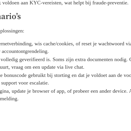
 voldoen aan KYC-vereisten, wat helpt bij fraude-preventie.
ario’s
oplossingen:
ernetverbinding, wis cache/cookies, of reset je wachtwoord 
 accountontgrendeling.
 volledig geverifieerd is. Soms zijn extra documenten nodig.
duurt, vraag om een update via live chat.
te bonuscode gebruikt bij storting en dat je voldoet aan de voo
 support voor escalatie.
ina, update je browser of app, of probeer een ander device. 
tmelding.