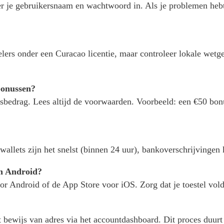
oer je gebruikersnaam en wachtwoord in. Als je problemen heb
pelers onder een Curacao licentie, maar controleer lokale wet
bonussen?
usbedrag. Lees altijd de voorwaarden. Voorbeeld: een €50 bon
allets zijn het snelst (binnen 24 uur), bankoverschrijvingen
en Android?
oor Android of de App Store voor iOS. Zorg dat je toestel vol
t bewijs van adres via het accountdashboard. Dit proces duurt