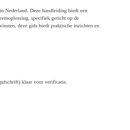
in Nederland. Deze handleiding biedt een
leemoplossing, specifiek gericht op de
winsten, deze gids biedt praktische inzichten en
afschrift) klaar voor verificatie.