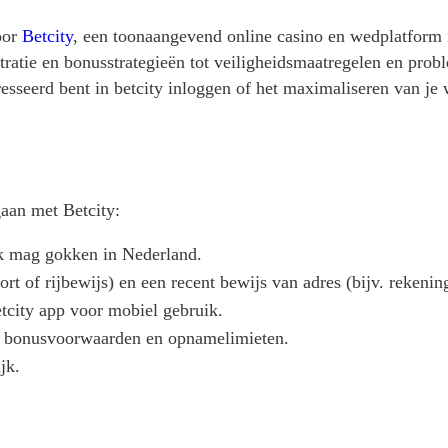
oor
Betcity
, een toonaangevend online casino en wedplatform 
tratie en bonusstrategieën tot veiligheidsmaatregelen en prob
resseerd bent in betcity inloggen of het maximaliseren van je 
gaan met Betcity:
ijk mag gokken in Nederland.
ort of rijbewijs) en een recent bewijs van adres (bijv. rekening
tcity app voor mobiel gebruik.
r bonusvoorwaarden en opnamelimieten.
jk.