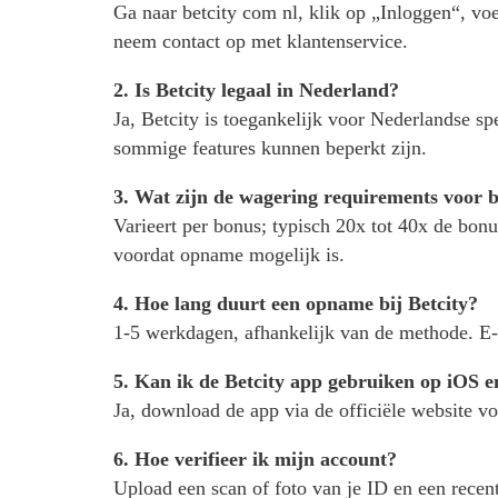
Ga naar betcity com nl, klik op „Inloggen“, v
neem contact op met klantenservice.
2. Is Betcity legaal in Nederland?
Ja, Betcity is toegankelijk voor Nederlandse s
sommige features kunnen beperkt zijn.
3. Wat zijn de wagering requirements voor 
Varieert per bonus; typisch 20x tot 40x de bon
voordat opname mogelijk is.
4. Hoe lang duurt een opname bij Betcity?
1-5 werkdagen, afhankelijk van de methode. E-w
5. Kan ik de Betcity app gebruiken op iOS 
Ja, download de app via de officiële website v
6. Hoe verifieer ik mijn account?
Upload een scan of foto van je ID en een recen