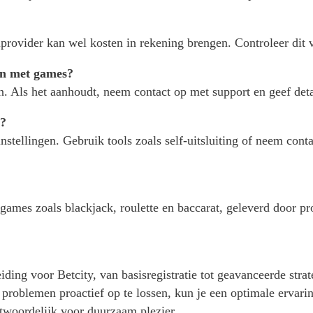
lprovider kan wel kosten in rekening brengen. Controleer dit 
en met games?
ten. Als het aanhoudt, neem contact op met support en geef de
y?
tinstellingen. Gebruik tools zoals self-uitsluiting of neem con
t games zoals blackjack, roulette en baccarat, geleverd door 
iding voor Betcity, van basisregistratie tot geavanceerde str
 problemen proactief op te lossen, kun je een optimale ervari
ntwoordelijk voor duurzaam plezier.