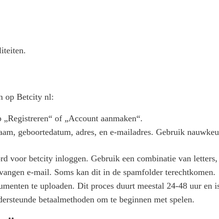
iteiten.
 op Betcity nl:
op „Registreren“ of „Account aanmaken“.
naam, geboortedatum, adres, en e-mailadres. Gebruik nauwkeu
 voor betcity inloggen. Gebruik een combinatie van letters, 
ntvangen e-mail. Soms kan dit in de spamfolder terechtkomen.
ocumenten te uploaden. Dit proces duurt meestal 24-48 uur en 
ondersteunde betaalmethoden om te beginnen met spelen.