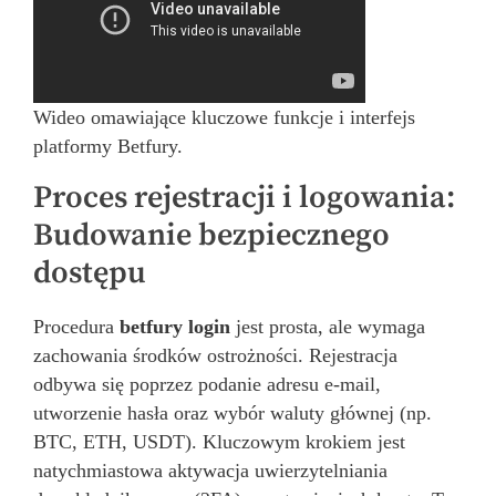
Wideo omawiające kluczowe funkcje i interfejs
platformy Betfury.
Proces rejestracji i logowania:
Budowanie bezpiecznego
dostępu
Procedura
betfury login
jest prosta, ale wymaga
zachowania środków ostrożności. Rejestracja
odbywa się poprzez podanie adresu e-mail,
utworzenie hasła oraz wybór waluty głównej (np.
BTC, ETH, USDT). Kluczowym krokiem jest
natychmiastowa aktywacja uwierzytelniania