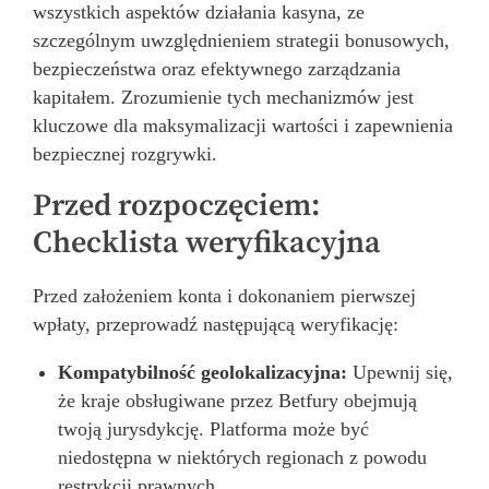
wszystkich aspektów działania kasyna, ze
szczególnym uwzględnieniem strategii bonusowych,
bezpieczeństwa oraz efektywnego zarządzania
kapitałem. Zrozumienie tych mechanizmów jest
kluczowe dla maksymalizacji wartości i zapewnienia
bezpiecznej rozgrywki.
Przed rozpoczęciem:
Checklista weryfikacyjna
Przed założeniem konta i dokonaniem pierwszej
wpłaty, przeprowadź następującą weryfikację:
Kompatybilność geolokalizacyjna:
Upewnij się,
że kraje obsługiwane przez Betfury obejmują
twoją jurysdykcję. Platforma może być
niedostępna w niektórych regionach z powodu
restrykcji prawnych.