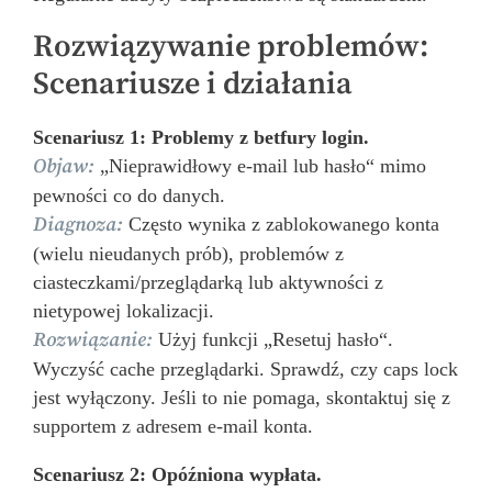
Rozwiązywanie problemów:
Scenariusze i działania
Scenariusz 1: Problemy z
betfury login
.
Objaw:
„Nieprawidłowy e-mail lub hasło“ mimo
pewności co do danych.
Diagnoza:
Często wynika z zablokowanego konta
(wielu nieudanych prób), problemów z
ciasteczkami/przeglądarką lub aktywności z
nietypowej lokalizacji.
Rozwiązanie:
Użyj funkcji „Resetuj hasło“.
Wyczyść cache przeglądarki. Sprawdź, czy caps lock
jest wyłączony. Jeśli to nie pomaga, skontaktuj się z
supportem z adresem e-mail konta.
Scenariusz 2: Opóźniona wypłata.