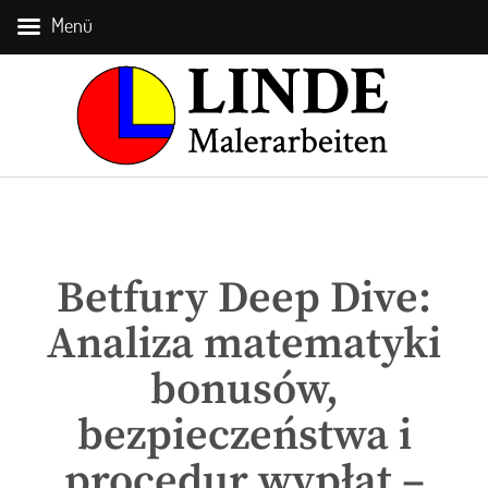
Menü
Betfury Deep Dive:
Analiza matematyki
bonusów,
bezpieczeństwa i
procedur wypłat –