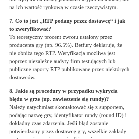
na ich wartość rynkową w czasie rzeczywistym.
7. Co to jest „RTP podany przez dostawcę“ i jak
to zweryfikować?
To teoretyczny procent zwrotu ustalony przez
producenta gry (np. 96.5%). Betfury deklaruje, że
nie obniża tego RTP. Weryfikacja możliwa jest
poprzez niezależne audyty firm testujących lub
publiczne raporty RTP publikowane przez niektórych
dostawców.
8. Jakie są procedury w przypadku wykrycia
błędu w grze (np. zawieszenie się rundy)?
Należy natychmiast skontaktować się z supportem,
podając nazwę gry, identyfikator rundy (round ID) i
dokładny czas zdarzenia. Jeśli błąd zostanie
potwierdzony przez dostawcę gry, wszelkie zakłady