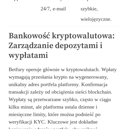
24/7, e-mail
szybkie,
wielojęzyczne.
Bankowość kryptowalutowa:
Zarządzanie depozytami i
wypłatami
Betfury operuje głównie w kryptowalutach. Wpłaty
wymagają przesłania krypto na wygenerowany,
unikalny adres portfela platformy. Konfirmacja
transakcji zależy od obciążenia sieści blockchain.
Wypłaty są przetwarzane szybko, często w ciągu
kilku minut, ale platforma ustala dzienne i
miesięczne limity, które można podnieść po
weryfikacji KYC. Kluczowe jest dokładne