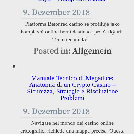
9. Dezember 2018
Platforma Betonred casino se profiluje jako
komplexní online herní destinace pro český trh.
Tento technický…
Posted in:
Allgemein
Manuale Tecnico di Megadice:
Anatomia di un Crypto Casino –
Sicurezza, Strategie e Risoluzione
Problemi
9. Dezember 2018
Navigare nel mondo dei casino online
crittografici richiede una mappa precisa. Questa