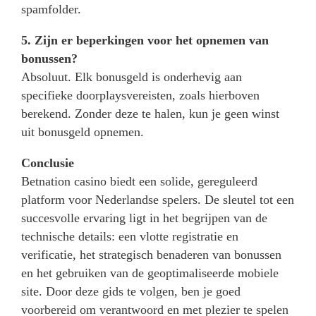
spamfolder.
5. Zijn er beperkingen voor het opnemen van
bonussen?
Absoluut. Elk bonusgeld is onderhevig aan
specifieke doorplaysvereisten, zoals hierboven
berekend. Zonder deze te halen, kun je geen winst
uit bonusgeld opnemen.
Conclusie
Betnation casino biedt een solide, gereguleerd
platform voor Nederlandse spelers. De sleutel tot een
succesvolle ervaring ligt in het begrijpen van de
technische details: een vlotte registratie en
verificatie, het strategisch benaderen van bonussen
en het gebruiken van de geoptimaliseerde mobiele
site. Door deze gids te volgen, ben je goed
voorbereid om verantwoord en met plezier te spelen