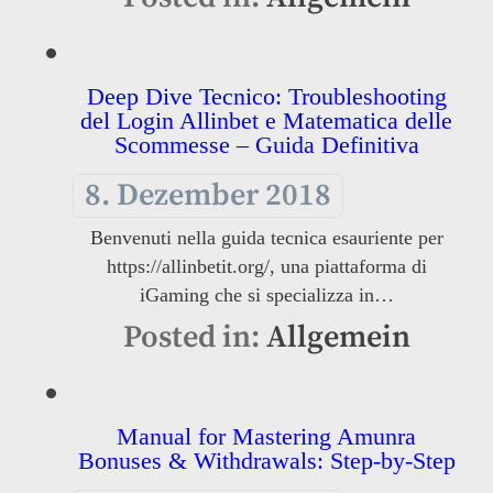
Deep Dive Tecnico: Troubleshooting
del Login Allinbet e Matematica delle
Scommesse – Guida Definitiva
8. Dezember 2018
Benvenuti nella guida tecnica esauriente per
https://allinbetit.org/, una piattaforma di
iGaming che si specializza in…
Posted in:
Allgemein
Manual for Mastering Amunra
Bonuses & Withdrawals: Step-by-Step