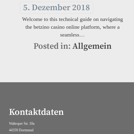
5. Dezember 2018
Welcome to this technical guide on navigating
the betzino casino online platform, where a
seamless…
Posted in:
Allgemein
Kontaktdaten
Waltroper Str. 10a
44359 Dortmund