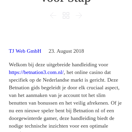



TJ Web GmbH
23. August 2018
Welkom bij deze uitgebreide handleiding voor
https://betnation3.com.nl/
, het online casino dat
specifiek op de Nederlandse markt is gericht. Deze
Betnation gids begeleidt je door elk cruciaal aspect,
van het aanmaken van je account tot het slim
benutten van bonussen en het veilig afrekenen. Of je
nu een nieuwe speler bent bij Betnation nl of een
doorgewinterde gamer, deze handleiding biedt de
nodige technische inzichten voor een optimale