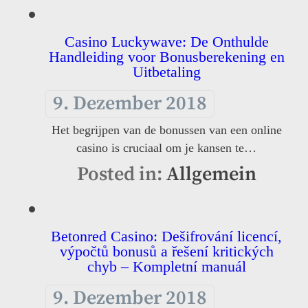
Casino Luckywave: De Onthulde
Handleiding voor Bonusberekening en
Uitbetaling
9. Dezember 2018
Het begrijpen van de bonussen van een online
casino is cruciaal om je kansen te…
Posted in:
Allgemein
Betonred Casino: Dešifrování licencí,
výpočtů bonusů a řešení kritických
chyb – Kompletní manuál
9. Dezember 2018