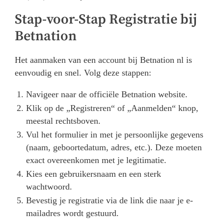
Stap-voor-Stap Registratie bij
Betnation
Het aanmaken van een account bij Betnation nl is
eenvoudig en snel. Volg deze stappen:
Navigeer naar de officiële Betnation website.
Klik op de „Registreren“ of „Aanmelden“ knop,
meestal rechtsboven.
Vul het formulier in met je persoonlijke gegevens
(naam, geboortedatum, adres, etc.). Deze moeten
exact overeenkomen met je legitimatie.
Kies een gebruikersnaam en een sterk
wachtwoord.
Bevestig je registratie via de link die naar je e-
mailadres wordt gestuurd.