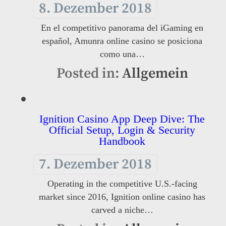
8. Dezember 2018
En el competitivo panorama del iGaming en
español, Amunra online casino se posiciona
como una…
Posted in:
Allgemein
Ignition Casino App Deep Dive: The
Official Setup, Login & Security
Handbook
7. Dezember 2018
Operating in the competitive U.S.-facing
market since 2016, Ignition online casino has
carved a niche…