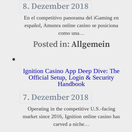
8. Dezember 2018
En el competitivo panorama del iGaming en
español, Amunra online casino se posiciona
como una…
Posted in:
Allgemein
Ignition Casino App Deep Dive: The
Official Setup, Login & Security
Handbook
7. Dezember 2018
Operating in the competitive U.S.-facing
market since 2016, Ignition online casino has
carved a niche…