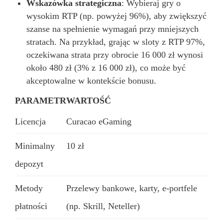
Wskazówka strategiczna
: Wybieraj gry o
wysokim RTP (np. powyżej 96%), aby zwiększyć
szanse na spełnienie wymagań przy mniejszych
stratach. Na przykład, grając w sloty z RTP 97%,
oczekiwana strata przy obrocie 16 000 zł wynosi
około 480 zł (3% z 16 000 zł), co może być
akceptowalne w kontekście bonusu.
PARAMETR
WARTOŚĆ
Licencja
Curacao eGaming
Minimalny
10 zł
depozyt
Metody
Przelewy bankowe, karty, e-portfele
płatności
(np. Skrill, Neteller)