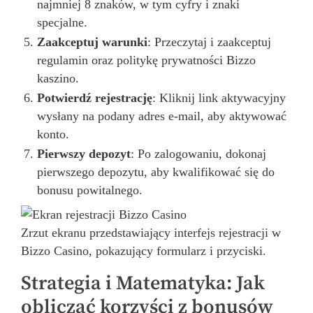
najmniej 8 znaków, w tym cyfry i znaki
specjalne.
Zaakceptuj warunki
: Przeczytaj i zaakceptuj
regulamin oraz politykę prywatności Bizzo
kaszino.
Potwierdź rejestrację
: Kliknij link aktywacyjny
wysłany na podany adres e-mail, aby aktywować
konto.
Pierwszy depozyt
: Po zalogowaniu, dokonaj
pierwszego depozytu, aby kwalifikować się do
bonusu powitalnego.
Zrzut ekranu przedstawiający interfejs rejestracji w
Bizzo Casino, pokazujący formularz i przyciski.
Strategia i Matematyka: Jak
obliczać korzyści z bonusów