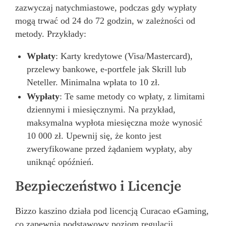
zazwyczaj natychmiastowe, podczas gdy wypłaty
mogą trwać od 24 do 72 godzin, w zależności od
metody. Przykłady:
Wpłaty
: Karty kredytowe (Visa/Mastercard),
przelewy bankowe, e-portfele jak Skrill lub
Neteller. Minimalna wpłata to 10 zł.
Wypłaty
: Te same metody co wpłaty, z limitami
dziennymi i miesięcznymi. Na przykład,
maksymalna wypłota miesięczna może wynosić
10 000 zł. Upewnij się, że konto jest
zweryfikowane przed żądaniem wypłaty, aby
uniknąć opóźnień.
Bezpieczeństwo i Licencje
Bizzo kaszino działa pod licencją Curacao eGaming,
co zapewnia podstawowy poziom regulacji.