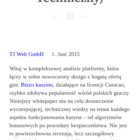



TJ Web GmbH
1. Juni 2015
Witaj w kompleksowej analizie platformy, która
łączy w sobie nowoczesny design z bogatą ofertą
gier.
Bizzo kaszino
, działające na licencji Curacao,
szybko zdobywa popularność wśród polskich graczy.
Niniejszy whitepaper ma na celu dostarczenie
wyczerpującej, technicznej wiedzy na temat każdego
aspektu funkcjonowania kasyna – od algorytmów
bonusowych po procedury bezpieczeństwa. Nie jest
to powierzchowna recenzja, lecz szczegółowy