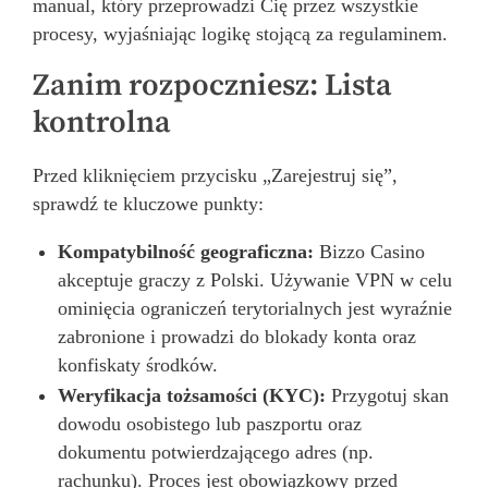
manual, który przeprowadzi Cię przez wszystkie
procesy, wyjaśniając logikę stojącą za regulaminem.
Zanim rozpoczniesz: Lista
kontrolna
Przed kliknięciem przycisku „Zarejestruj się”,
sprawdź te kluczowe punkty:
Kompatybilność geograficzna:
Bizzo Casino
akceptuje graczy z Polski. Używanie VPN w celu
ominięcia ograniczeń terytorialnych jest wyraźnie
zabronione i prowadzi do blokady konta oraz
konfiskaty środków.
Weryfikacja tożsamości (KYC):
Przygotuj skan
dowodu osobistego lub paszportu oraz
dokumentu potwierdzającego adres (np.
rachunku). Proces jest obowiązkowy przed