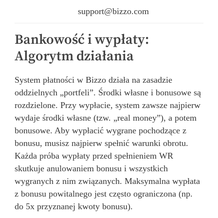
support@bizzo.com
Bankowość i wypłaty:
Algorytm działania
System płatności w Bizzo działa na zasadzie
oddzielnych „portfeli”. Środki własne i bonusowe są
rozdzielone. Przy wypłacie, system zawsze najpierw
wydaje środki własne (tzw. „real money”), a potem
bonusowe. Aby wypłacić wygrane pochodzące z
bonusu, musisz najpierw spełnić warunki obrotu.
Każda próba wypłaty przed spełnieniem WR
skutkuje anulowaniem bonusu i wszystkich
wygranych z nim związanych. Maksymalna wypłata
z bonusu powitalnego jest często ograniczona (np.
do 5x przyznanej kwoty bonusu).