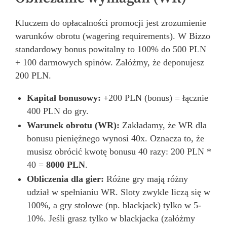
Kluczem do opłacalności promocji jest zrozumienie
warunków obrotu (wagering requirements). W Bizzo
standardowy bonus powitalny to 100% do 500 PLN
+ 100 darmowych spinów. Załóżmy, że deponujesz
200 PLN.
Kapitał bonusowy:
+200 PLN (bonus) = łącznie
400 PLN do gry.
Warunek obrotu (WR):
Zakładamy, że WR dla
bonusu pieniężnego wynosi 40x. Oznacza to, że
musisz obrócić kwotę bonusu 40 razy: 200 PLN *
40 =
8000 PLN
.
Obliczenia dla gier:
Różne gry mają różny
udział w spełnianiu WR. Sloty zwykle liczą się w
100%, a gry stołowe (np. blackjack) tylko w 5-
10%. Jeśli grasz tylko w blackjacka (załóżmy