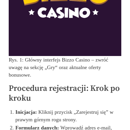
Rys. 1: Główny interfejs Bizzo Casino – zwróć
uwagę na sekcję „Gry“ oraz aktualne oferty
bonusowe.
Procedura rejestracji: Krok po
kroku
Inicjacja:
Kliknij przycisk „Zarejestruj się” w
prawym górnym rogu strony.
Formularz danych:
Wprowadź adres e-mail,