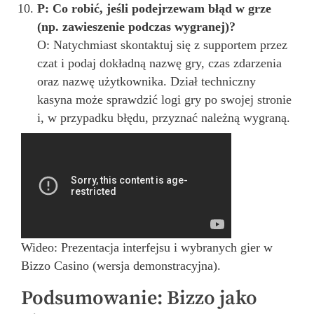
P: Co robić, jeśli podejrzewam błąd w grze
(np. zawieszenie podczas wygranej)?
O: Natychmiast skontaktuj się z supportem przez
czat i podaj dokładną nazwę gry, czas zdarzenia
oraz nazwę użytkownika. Dział techniczny
kasyna może sprawdzić logi gry po swojej stronie
i, w przypadku błędu, przyznać należną wygraną.
Wideo: Prezentacja interfejsu i wybranych gier w
Bizzo Casino (wersja demonstracyjna).
Podsumowanie: Bizzo jako