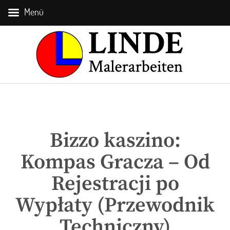
Menü
Bizzo kaszino:
Kompas Gracza – Od
Rejestracji po
Wypłaty (Przewodnik
Techniczny)