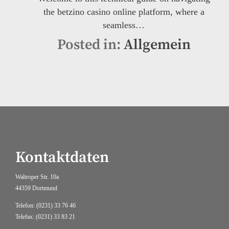
the betzino casino online platform, where a
seamless…
Posted in:
Allgemein
Kontaktdaten
Waltroper Str. 10a
44359 Dortmund
Telefon: (0231) 33 76 46
Telefax: (0231) 33 83 21