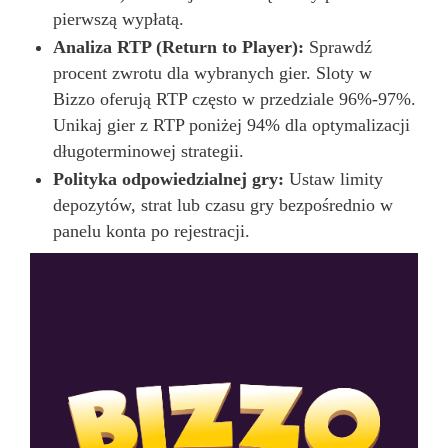
pierwszą wypłatą.
Analiza RTP (Return to Player):
Sprawdź
procent zwrotu dla wybranych gier. Sloty w
Bizzo oferują RTP często w przedziale 96%-97%.
Unikaj gier z RTP poniżej 94% dla optymalizacji
długoterminowej strategii.
Polityka odpowiedzialnej gry:
Ustaw limity
depozytów, strat lub czasu gry bezpośrednio w
panelu konta po rejestracji.