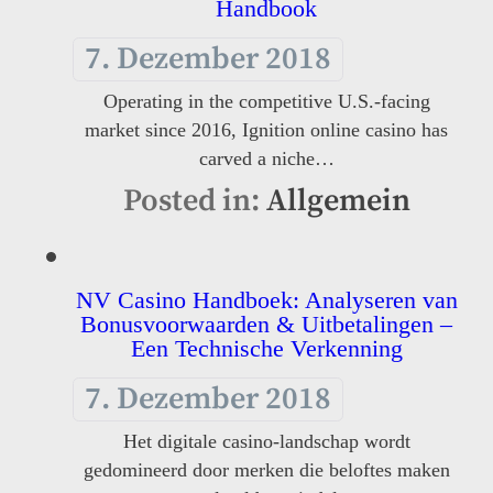
Handbook
7. Dezember 2018
Operating in the competitive U.S.-facing
market since 2016, Ignition online casino has
carved a niche…
Posted in:
Allgemein
NV Casino Handboek: Analyseren van
Bonusvoorwaarden & Uitbetalingen –
Een Technische Verkenning
7. Dezember 2018
Het digitale casino-landschap wordt
gedomineerd door merken die beloftes maken