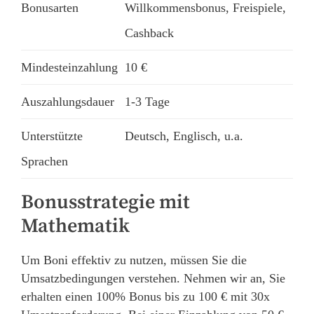
Bonusarten
Willkommensbonus, Freispiele,
Cashback
Mindesteinzahlung
10 €
Auszahlungsdauer
1-3 Tage
Unterstützte
Deutsch, Englisch, u.a.
Sprachen
Bonusstrategie mit
Mathematik
Um Boni effektiv zu nutzen, müssen Sie die
Umsatzbedingungen verstehen. Nehmen wir an, Sie
erhalten einen 100% Bonus bis zu 100 € mit 30x