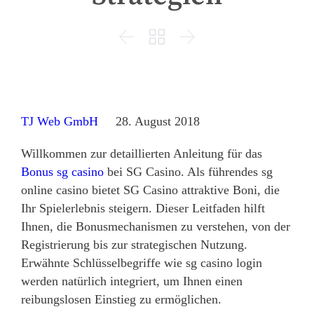



TJ Web GmbH
28. August 2018
Willkommen zur detaillierten Anleitung für das
Bonus sg casino
bei SG Casino. Als führendes sg
online casino bietet SG Casino attraktive Boni, die
Ihr Spielerlebnis steigern. Dieser Leitfaden hilft
Ihnen, die Bonusmechanismen zu verstehen, von der
Registrierung bis zur strategischen Nutzung.
Erwähnte Schlüsselbegriffe wie sg casino login
werden natürlich integriert, um Ihnen einen
reibungslosen Einstieg zu ermöglichen.