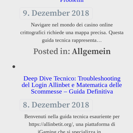
9. Dezember 2018
Navigare nel mondo dei casino online
crittografici richiede una mappa precisa. Questa
guida tecnica rappresenta…
Posted in:
Allgemein
Deep Dive Tecnico: Troubleshooting
del Login Allinbet e Matematica delle
Scommesse – Guida Definitiva
8. Dezember 2018
Benvenuti nella guida tecnica esauriente per
https://allinbetit.org/, una piattaforma di
iGaming che si specializza in…