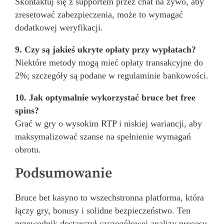
Skontaktuj się z supportem przez chat na żywo, aby
zresetować zabezpieczenia, może to wymagać
dodatkowej weryfikacji.
9. Czy są jakieś ukryte opłaty przy wypłatach?
Niektóre metody mogą mieć opłaty transakcyjne do
2%; szczegóły są podane w regulaminie bankowości.
10. Jak optymalnie wykorzystać bruce bet free
spins?
Grać w gry o wysokim RTP i niskiej wariancji, aby
maksymalizować szanse na spełnienie wymagań
obrotu.
Podsumowanie
Bruce bet kasyno to wszechstronna platforma, która
łączy gry, bonusy i solidne bezpieczeństwo. Ten
przewodnik dostarczył szczegółowej analizy procesu