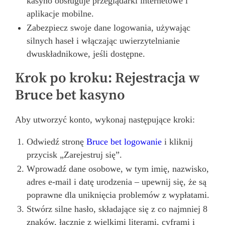
kasyno obsługuje przeglądarki internetowe i
aplikacje mobilne.
Zabezpiecz swoje dane logowania, używając
silnych haseł i włączając uwierzytelnianie
dwuskładnikowe, jeśli dostępne.
Krok po kroku: Rejestracja w
Bruce bet kasyno
Aby utworzyć konto, wykonaj następujące kroki:
Odwiedź stronę
Bruce bet logowanie
i kliknij
przycisk „Zarejestruj się”.
Wprowadź dane osobowe, w tym imię, nazwisko,
adres e-mail i datę urodzenia – upewnij się, że są
poprawne dla uniknięcia problemów z wypłatami.
Stwórz silne hasło, składające się z co najmniej 8
znaków, łącznie z wielkimi literami, cyframi i