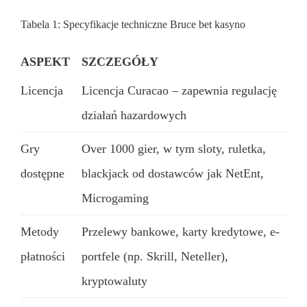
Tabela 1: Specyfikacje techniczne Bruce bet kasyno
ASPEKT
SZCZEGÓŁY
Licencja
Licencja Curacao – zapewnia regulację
działań hazardowych
Gry
Over 1000 gier, w tym sloty, ruletka,
dostępne
blackjack od dostawców jak NetEnt,
Microgaming
Metody
Przelewy bankowe, karty kredytowe, e-
płatności
portfele (np. Skrill, Neteller),
kryptowaluty