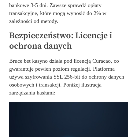
bankowe 3-5 dni. Zawsze sprawdź opłaty
transakcyjne, które mogą wynosić do 2% w
zależności od metody.
Bezpieczeństwo: Licencje i
ochrona danych
Bruce bet kasyno działa pod licencją Curacao, co
gwarantuje pewien poziom regulacji. Platforma
używa szyfrowania SSL 256-bit do ochrony danych
osobowych i transakcji. Poniżej ilustracja
zarządzania hasłami: