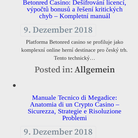
Betonred Casino: Dešifrování licencí,
výpočtů bonusů a řešení kritických
chyb – Kompletní manuál
9. Dezember 2018
Platforma Betonred casino se profiluje jako
komplexní online herní destinace pro český trh.
Tento technický…
Posted in:
Allgemein
Manuale Tecnico di Megadice:
Anatomia di un Crypto Casino –
Sicurezza, Strategie e Risoluzione
Problemi
9. Dezember 2018