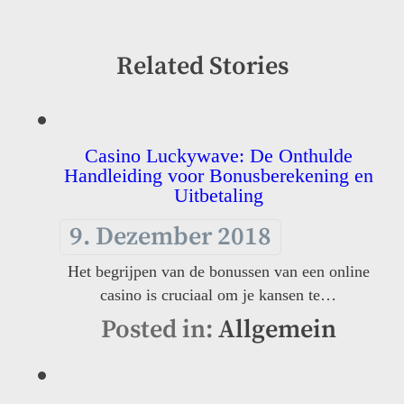
Related Stories
Casino Luckywave: De Onthulde
Handleiding voor Bonusberekening en
Uitbetaling
9. Dezember 2018
Het begrijpen van de bonussen van een online
casino is cruciaal om je kansen te…
Posted in:
Allgemein