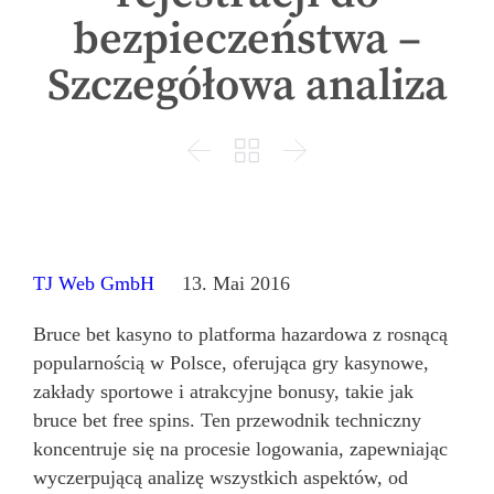
bezpieczeństwa –
Szczegółowa analiza



TJ Web GmbH
13. Mai 2016
Bruce bet kasyno to platforma hazardowa z rosnącą
popularnością w Polsce, oferująca gry kasynowe,
zakłady sportowe i atrakcyjne bonusy, takie jak
bruce bet free spins. Ten przewodnik techniczny
koncentruje się na procesie logowania, zapewniając
wyczerpującą analizę wszystkich aspektów, od