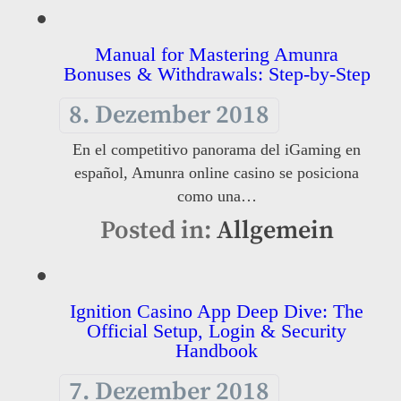
Manual for Mastering Amunra
Bonuses & Withdrawals: Step-by-Step
8. Dezember 2018
En el competitivo panorama del iGaming en
español, Amunra online casino se posiciona
como una…
Posted in:
Allgemein
Ignition Casino App Deep Dive: The
Official Setup, Login & Security
Handbook
7. Dezember 2018