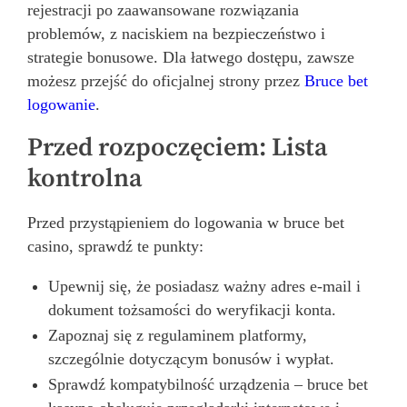
rejestracji po zaawansowane rozwiązania
problemów, z naciskiem na bezpieczeństwo i
strategie bonusowe. Dla łatwego dostępu, zawsze
możesz przejść do oficjalnej strony przez
Bruce bet
logowanie
.
Przed rozpoczęciem: Lista
kontrolna
Przed przystąpieniem do logowania w bruce bet
casino, sprawdź te punkty:
Upewnij się, że posiadasz ważny adres e-mail i
dokument tożsamości do weryfikacji konta.
Zapoznaj się z regulaminem platformy,
szczególnie dotyczącym bonusów i wypłat.
Sprawdź kompatybilność urządzenia – bruce bet