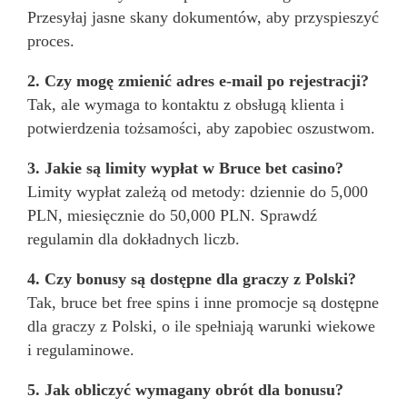
Przesyłaj jasne skany dokumentów, aby przyspieszyć
proces.
2. Czy mogę zmienić adres e-mail po rejestracji?
Tak, ale wymaga to kontaktu z obsługą klienta i
potwierdzenia tożsamości, aby zapobiec oszustwom.
3. Jakie są limity wypłat w Bruce bet casino?
Limity wypłat zależą od metody: dziennie do 5,000
PLN, miesięcznie do 50,000 PLN. Sprawdź
regulamin dla dokładnych liczb.
4. Czy bonusy są dostępne dla graczy z Polski?
Tak, bruce bet free spins i inne promocje są dostępne
dla graczy z Polski, o ile spełniają warunki wiekowe
i regulaminowe.
5. Jak obliczyć wymagany obrót dla bonusu?