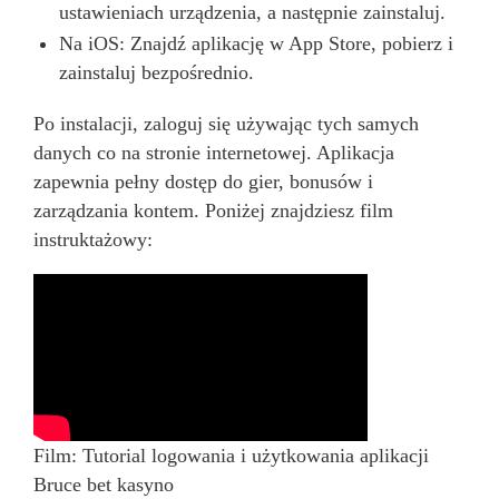
ustawieniach urządzenia, a następnie zainstaluj.
Na iOS: Znajdź aplikację w App Store, pobierz i
zainstaluj bezpośrednio.
Po instalacji, zaloguj się używając tych samych
danych co na stronie internetowej. Aplikacja
zapewnia pełny dostęp do gier, bonusów i
zarządzania kontem. Poniżej znajdziesz film
instruktażowy:
Film: Tutorial logowania i użytkowania aplikacji
Bruce bet kasyno