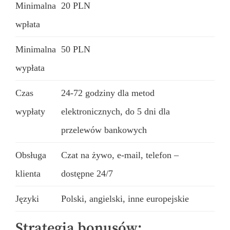
Minimalna
20 PLN
wpłata
Minimalna
50 PLN
wypłata
Czas
24-72 godziny dla metod
wypłaty
elektronicznych, do 5 dni dla
przelewów bankowych
Obsługa
Czat na żywo, e-mail, telefon –
klienta
dostępne 24/7
Języki
Polski, angielski, inne europejskie
Strategia bonusów: