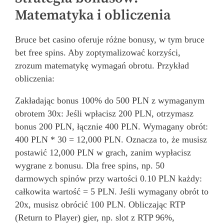
Matematyka i obliczenia
Bruce bet casino oferuje różne bonusy, w tym bruce
bet free spins. Aby zoptymalizować korzyści,
zrozum matematykę wymagań obrotu. Przykład
obliczenia:
Zakładając bonus 100% do 500 PLN z wymaganym
obrotem 30x: Jeśli wpłacisz 200 PLN, otrzymasz
bonus 200 PLN, łącznie 400 PLN. Wymagany obrót:
400 PLN * 30 = 12,000 PLN. Oznacza to, że musisz
postawić 12,000 PLN w grach, zanim wypłacisz
wygrane z bonusu. Dla free spins, np. 50
darmowych spinów przy wartości 0.10 PLN każdy:
całkowita wartość = 5 PLN. Jeśli wymagany obrót to
20x, musisz obrócić 100 PLN. Obliczając RTP
(Return to Player) gier, np. slot z RTP 96%,