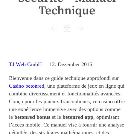
Technique



TJ Web GmbH
12. Dezember 2016
Bienvenue dans ce guide technique approfondi sur
Casino betonred
, une plateforme de jeux en ligne qui
combine divertissement et fonctionnalités avancées.
Conçu pour les joueurs francophones, ce casino offre
une expérience immersive avec des options comme
le
betonred bonus
et le
betonred app
, optimisant
l’accès mobile. Ce manuel vise à fournir une analyse
détaillée, des stratégies mathématiques, et des