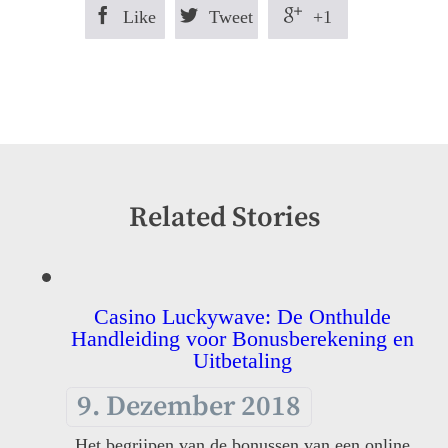



Like
Tweet
+1
Related Stories
Casino Luckywave: De Onthulde
Handleiding voor Bonusberekening en
Uitbetaling
9. Dezember 2018
Het begrijpen van de bonussen van een online