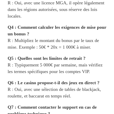
R : Oui, avec une licence MGA, il opère légalement
dans les régions autorisées, sous réserve des lois
locales.
Q4 : Comment calculer les exigences de mise pour
un bonus ?
R : Multipliez le montant du bonus par le taux de
mise. Exemple : 50€ * 20x = 1 000€ à miser.
Q5 : Quelles sont les limites de retrait ?
R : Typiquement 5 000€ par semaine, mais vérifiez
les termes spécifiques pour les comptes VIP.
Q6 : Le casino propose-t-il des jeux en direct ?
R : Oui, avec une sélection de tables de blackjack,
roulette, et baccarat en temps réel.
Q7 : Comment contacter le support en cas de
problème technique ?