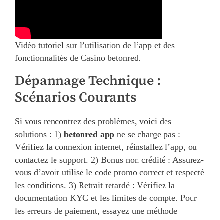
Vidéo tutoriel sur l’utilisation de l’app et des
fonctionnalités de Casino betonred.
Dépannage Technique :
Scénarios Courants
Si vous rencontrez des problèmes, voici des
solutions : 1)
betonred app
ne se charge pas :
Vérifiez la connexion internet, réinstallez l’app, ou
contactez le support. 2) Bonus non crédité : Assurez-
vous d’avoir utilisé le code promo correct et respecté
les conditions. 3) Retrait retardé : Vérifiez la
documentation KYC et les limites de compte. Pour
les erreurs de paiement, essayez une méthode