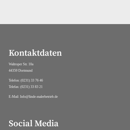
Kontaktdaten
Waltroper Str. 10a
44359 Dortmund
Telefon: (0231) 33 76 46
Telefax: (0231) 33 83 21
E-Mail: Info@linde-malerbetrieb.de
Social Media