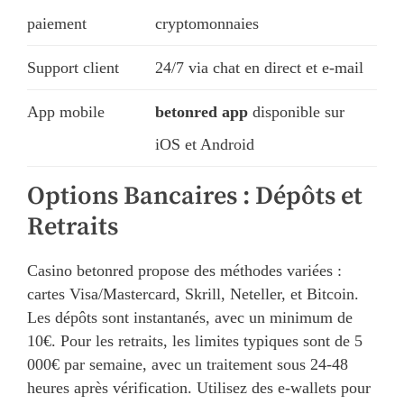
paiement
cryptomonnaies
Support client
24/7 via chat en direct et e-mail
App mobile
betonred app
disponible sur
iOS et Android
Options Bancaires : Dépôts et
Retraits
Casino betonred propose des méthodes variées :
cartes Visa/Mastercard, Skrill, Neteller, et Bitcoin.
Les dépôts sont instantanés, avec un minimum de
10€. Pour les retraits, les limites typiques sont de 5
000€ par semaine, avec un traitement sous 24-48
heures après vérification. Utilisez des e-wallets pour