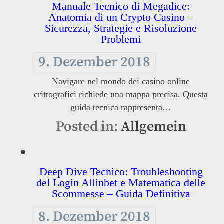
Manuale Tecnico di Megadice:
Anatomia di un Crypto Casino –
Sicurezza, Strategie e Risoluzione
Problemi
9. Dezember 2018
Navigare nel mondo dei casino online
crittografici richiede una mappa precisa. Questa
guida tecnica rappresenta…
Posted in:
Allgemein
Deep Dive Tecnico: Troubleshooting
del Login Allinbet e Matematica delle
Scommesse – Guida Definitiva
8. Dezember 2018