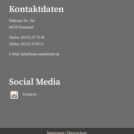
Kontaktdaten
Waltroper Str. 10a
44359 Dortmund
Telefon: (0231) 33 76 46
Telefax: (0231) 33 83 21
E-Mail: Info@linde-malerbetrieb.de
Social Media

Instagram
Impressum
|
Datenschutz