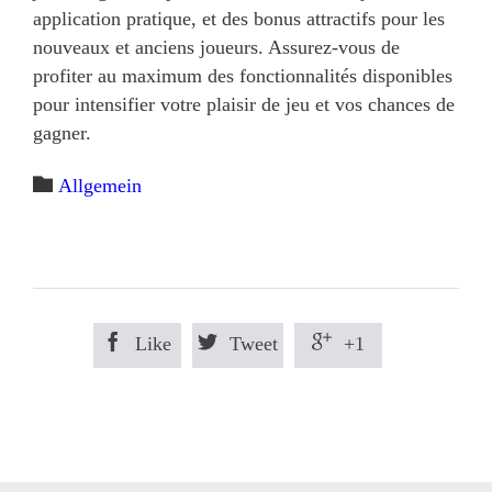
application pratique, et des bonus attractifs pour les
nouveaux et anciens joueurs. Assurez-vous de
profiter au maximum des fonctionnalités disponibles
pour intensifier votre plaisir de jeu et vos chances de
gagner.
Category

Allgemein



Like
Tweet
+1