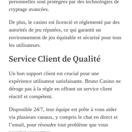
personnelles sont protégées par des technologies de
cryptage avancées.
De plus, le casino est licencié et réglementé par des
autorités de jeu réputées, ce qui garantit un
environnement de jeu équitable et sécurisé pour tous
les utilisateurs.
Service Client de Qualité
Un bon support client est crucial pour une
expérience utilisateur satisfaisante. Bruno Casino ne
déroge pas à la règle en offrant un service client
réactif et compétent.
Disponible 24/7, leur équipe est prête à vous aider
via plusieurs canaux, y compris le chat en direct et
l’email, pour résoudre tout problème que vous