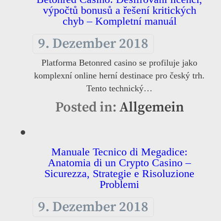
výpočtů bonusů a řešení kritických
chyb – Kompletní manuál
9. Dezember 2018
Platforma Betonred casino se profiluje jako
komplexní online herní destinace pro český trh.
Tento technický…
Posted in:
Allgemein
Manuale Tecnico di Megadice:
Anatomia di un Crypto Casino –
Sicurezza, Strategie e Risoluzione
Problemi
9. Dezember 2018