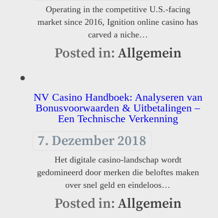
Operating in the competitive U.S.-facing
market since 2016, Ignition online casino has
carved a niche…
Posted in:
Allgemein
NV Casino Handboek: Analyseren van
Bonusvoorwaarden & Uitbetalingen –
Een Technische Verkenning
7. Dezember 2018
Het digitale casino-landschap wordt
gedomineerd door merken die beloftes maken
over snel geld en eindeloos…
Posted in:
Allgemein