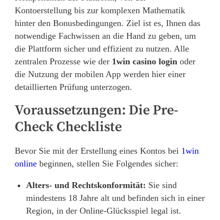
Kontoerstellung bis zur komplexen Mathematik
hinter den Bonusbedingungen. Ziel ist es, Ihnen das
notwendige Fachwissen an die Hand zu geben, um
die Plattform sicher und effizient zu nutzen. Alle
zentralen Prozesse wie der
1win casino login
oder
die Nutzung der mobilen App werden hier einer
detaillierten Prüfung unterzogen.
Voraussetzungen: Die Pre-
Check Checkliste
Bevor Sie mit der Erstellung eines Kontos bei
1win
online
beginnen, stellen Sie Folgendes sicher:
Alters- und Rechtskonformität:
Sie sind
mindestens 18 Jahre alt und befinden sich in einer
Region, in der Online-Glücksspiel legal ist.