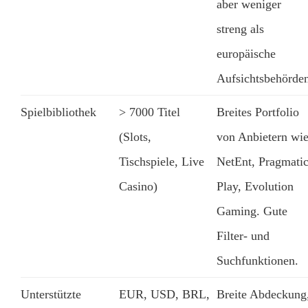
aber weniger
streng als
europäische
Aufsichtsbehörde
Spielbibliothek
> 7000 Titel
Breites Portfolio
(Slots,
von Anbietern wi
Tischspiele, Live
NetEnt, Pragmati
Casino)
Play, Evolution
Gaming. Gute
Filter- und
Suchfunktionen.
Unterstützte
EUR, USD, BRL,
Breite Abdeckung