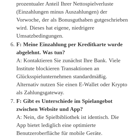
prozentualer Anteil Ihrer Nettospielverluste
(Einzahlungen minus Auszahlungen) der
Vorwoche, der als Bonusguthaben gutgeschrieben
wird. Dieses hat eigene, niedrigere
Umsatzbedingungen.
F: Meine Einzahlung per Kreditkarte wurde
abgelehnt. Was tun?
A: Kontaktieren Sie zunächst Ihre Bank. Viele
Institute blockieren Transaktionen an
Glücksspielunternehmen standardmäßig.
Alternativ nutzen Sie einen E-Wallet oder Krypto
als Zahlungsgateway.
F: Gibt es Unterschiede im Spielangebot
zwischen Website und App?
A: Nein, die Spielbibliothek ist identisch. Die
App bietet lediglich eine optimierte
Benutzeroberfläche für mobile Geräte.