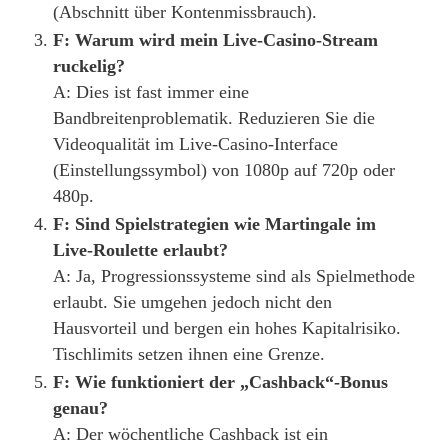
(Abschnitt über Kontenmissbrauch).
F: Warum wird mein Live-Casino-Stream
ruckelig?
A: Dies ist fast immer eine
Bandbreitenproblematik. Reduzieren Sie die
Videoqualität im Live-Casino-Interface
(Einstellungssymbol) von 1080p auf 720p oder
480p.
F: Sind Spielstrategien wie Martingale im
Live-Roulette erlaubt?
A: Ja, Progressionssysteme sind als Spielmethode
erlaubt. Sie umgehen jedoch nicht den
Hausvorteil und bergen ein hohes Kapitalrisiko.
Tischlimits setzen ihnen eine Grenze.
F: Wie funktioniert der „Cashback“-Bonus
genau?
A: Der wöchentliche Cashback ist ein