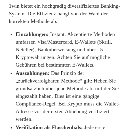
1win bietet ein hochgradig diversifiziertes Banking-
System. Die Effizienz hängt von der Wahl der
korrekten Methode ab.
Einzahlungen:
Instant. Akzeptierte Methoden
umfassen Visa/Mastercard, E-Wallets (Skrill,
Neteller), Banküberweisung und über 15
Kryptowährungen. Achten Sie auf mögliche
Gebühren bei bestimmten E-Wallets.
Auszahlungen:
Das Prinzip der
„zurückverfolgbaren Methode“ gilt: Heben Sie
grundsätzlich über jene Methode ab, mit der Sie
eingezahlt haben. Dies ist eine gängige
Compliance-Regel. Bei Krypto muss die Wallet-
Adresse vor der ersten Abhebung verifiziert
werden.
Verifikation als Flaschenhals:
Jede erste