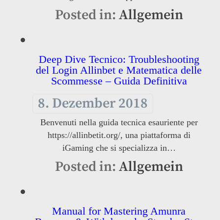
Posted in:
Allgemein
Deep Dive Tecnico: Troubleshooting
del Login Allinbet e Matematica delle
Scommesse – Guida Definitiva
8. Dezember 2018
Benvenuti nella guida tecnica esauriente per
https://allinbetit.org/, una piattaforma di
iGaming che si specializza in…
Posted in:
Allgemein
Manual for Mastering Amunra