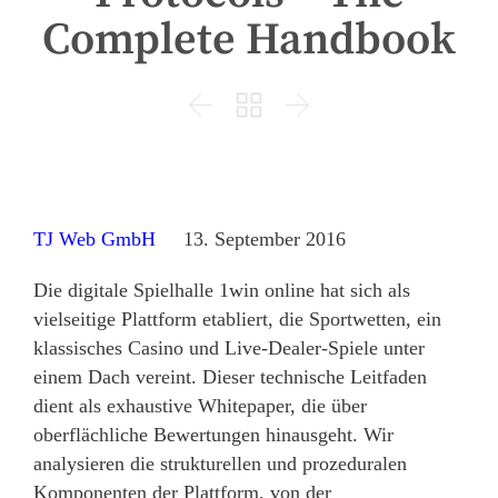
Complete Handbook



TJ Web GmbH
13. September 2016
Die digitale Spielhalle 1win online hat sich als
vielseitige Plattform etabliert, die Sportwetten, ein
klassisches Casino und Live-Dealer-Spiele unter
einem Dach vereint. Dieser technische Leitfaden
dient als exhaustive Whitepaper, die über
oberflächliche Bewertungen hinausgeht. Wir
analysieren die strukturellen und prozeduralen
Komponenten der Plattform, von der