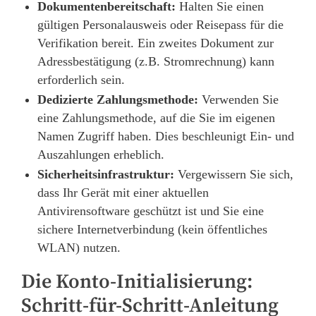
Dokumentenbereitschaft:
Halten Sie einen
gültigen Personalausweis oder Reisepass für die
Verifikation bereit. Ein zweites Dokument zur
Adressbestätigung (z.B. Stromrechnung) kann
erforderlich sein.
Dedizierte Zahlungsmethode:
Verwenden Sie
eine Zahlungsmethode, auf die Sie im eigenen
Namen Zugriff haben. Dies beschleunigt Ein- und
Auszahlungen erheblich.
Sicherheitsinfrastruktur:
Vergewissern Sie sich,
dass Ihr Gerät mit einer aktuellen
Antivirensoftware geschützt ist und Sie eine
sichere Internetverbindung (kein öffentliches
WLAN) nutzen.
Die Konto-Initialisierung:
Schritt-für-Schritt-Anleitung