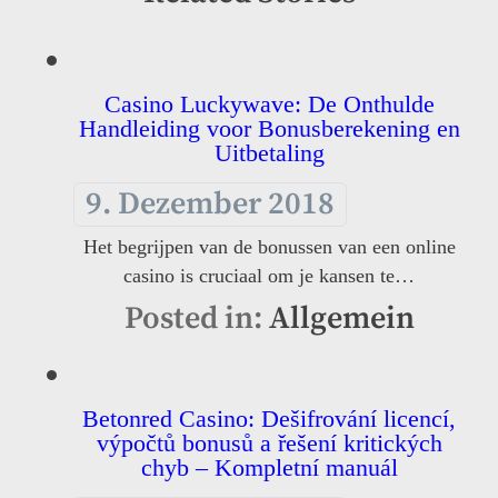
Casino Luckywave: De Onthulde
Handleiding voor Bonusberekening en
Uitbetaling
9. Dezember 2018
Het begrijpen van de bonussen van een online
casino is cruciaal om je kansen te…
Posted in:
Allgemein
Betonred Casino: Dešifrování licencí,
výpočtů bonusů a řešení kritických
chyb – Kompletní manuál