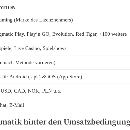
ATION
aming (Marke des Lizenznehmers)
gmatic Play, Play’n GO, Evolution, Red Tiger, +100 weitere
hspiele, Live Casino, Spielshows
je nach Methode variieren)
 für Android (.apk) & iOS (App Store)
 USD, CAD, NOK, PLN u.a.
hat, E-Mail
ematik hinter den Umsatzbedingun