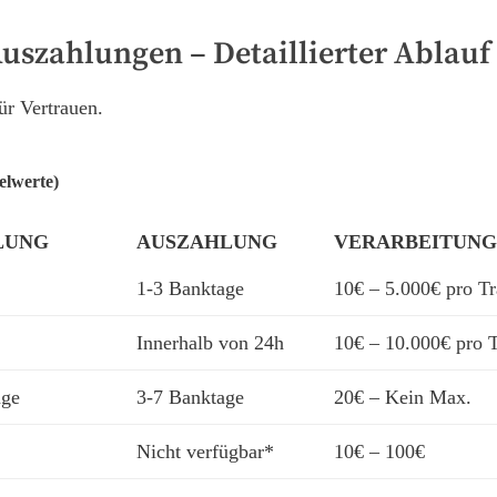
uszahlungen – Detaillierter Ablauf
ür Vertrauen.
elwerte)
LUNG
AUSZAHLUNG
VERARBEITUNG
1-3 Banktage
10€ – 5.000€ pro Tr
Innerhalb von 24h
10€ – 10.000€ pro T
age
3-7 Banktage
20€ – Kein Max.
Nicht verfügbar*
10€ – 100€