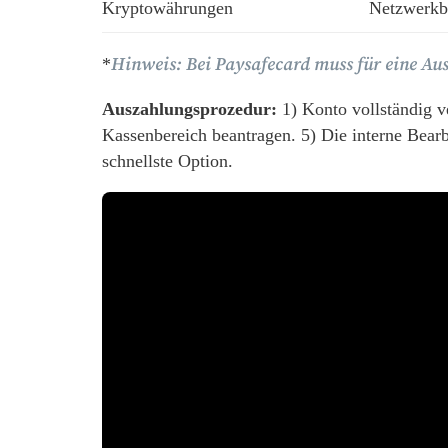
Kryptowährungen
Netzwerkb
Hinweis: Bei Paysafecard muss für eine Au
*
Auszahlungsprozedur:
1) Konto vollständig v
Kassenbereich beantragen. 5) Die interne Bearb
schnellste Option.