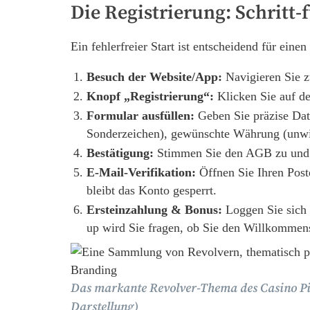
Die Registrierung: Schritt-
Ein fehlerfreier Start ist entscheidend für ein
Besuch der Website/App:
Navigieren Sie zu
Knopf „Registrierung“:
Klicken Sie auf de
Formular ausfüllen:
Geben Sie präzise Date
Sonderzeichen), gewünschte Währung (unwid
Bestätigung:
Stimmen Sie den AGB zu und bes
E-Mail-Verifikation:
Öffnen Sie Ihren Post
bleibt das Konto gesperrt.
Ersteinzahlung & Bonus:
Loggen Sie sich 
up wird Sie fragen, ob Sie den Willkommens
Das markante Revolver-Thema des Casino Pis
Darstellung)