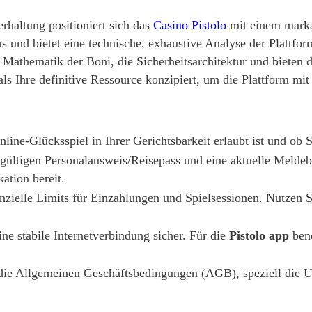
rhaltung positioniert sich das
Casino Pistolo
mit einem marka
us und bietet eine technische, exhaustive Analyse der Plattfo
e Mathematik der Boni, die Sicherheitsarchitektur und bieten 
als Ihre definitive Ressource konzipiert, um die Plattform mit
line-Glücksspiel in Ihrer Gerichtsbarkeit erlaubt ist und ob S
gültigen Personalausweis/Reisepass und eine aktuelle Meldebe
ation bereit.
nzielle Limits für Einzahlungen und Spielsessionen. Nutzen 
ine stabile Internetverbindung sicher. Für die
Pistolo app
benö
die Allgemeinen Geschäftsbedingungen (AGB), speziell die