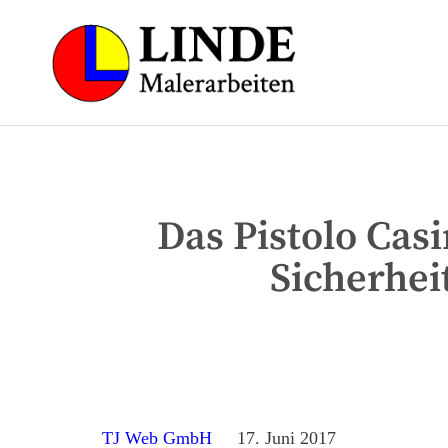
Das Pistolo Ca
Sicherhei
TJ Web GmbH
17. Juni 2017