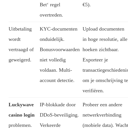
Bet‘ regel
€5).
overtreden.
Uitbetaling
KYC-documenten
Upload documenten
wordt
onduidelijk.
in hoge resolutie, alle
vertraagd of
Bonusvoorwaarden
hoeken zichtbaar.
geweigerd.
niet volledig
Exporteer je
voldaan. Multi-
transactiegeschiedeni
account detectie.
om je omschrijving te
verifiëren.
Luckywave
IP-blokkade door
Probeer een andere
casino login
DDoS-beveiliging.
netwerkverbinding
problemen.
Verkeerde
(mobiele data). Wach