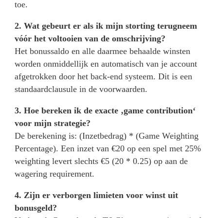
toe.
2. Wat gebeurt er als ik mijn storting terugneem
vóór het voltooien van de omschrijving?
Het bonussaldo en alle daarmee behaalde winsten
worden onmiddellijk en automatisch van je account
afgetrokken door het back-end systeem. Dit is een
standaardclausule in de voorwaarden.
3. Hoe bereken ik de exacte ‚game contribution‘
voor mijn strategie?
De berekening is: (Inzetbedrag) * (Game Weighting
Percentage). Een inzet van €20 op een spel met 25%
weighting levert slechts €5 (20 * 0.25) op aan de
wagering requirement.
4. Zijn er verborgen limieten voor winst uit
bonusgeld?