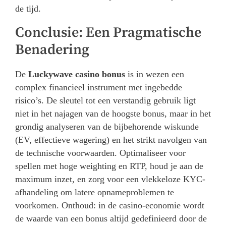
de tijd.
Conclusie: Een Pragmatische
Benadering
De
Luckywave casino bonus
is in wezen een
complex financieel instrument met ingebedde
risico’s. De sleutel tot een verstandig gebruik ligt
niet in het najagen van de hoogste bonus, maar in het
grondig analyseren van de bijbehorende wiskunde
(EV, effectieve wagering) en het strikt navolgen van
de technische voorwaarden. Optimaliseer voor
spellen met hoge weighting en RTP, houd je aan de
maximum inzet, en zorg voor een vlekkeloze KYC-
afhandeling om latere opnameproblemen te
voorkomen. Onthoud: in de casino-economie wordt
de waarde van een bonus altijd gedefinieerd door de