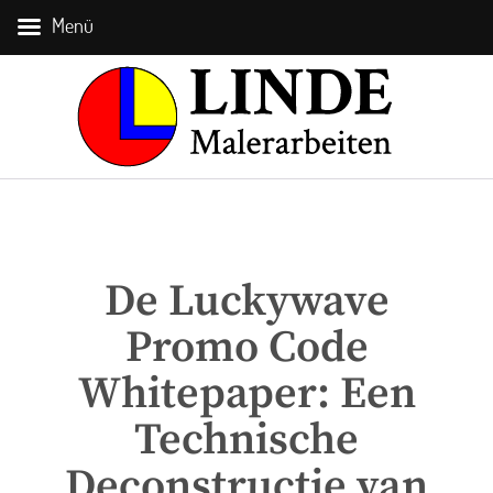
Menü
De Luckywave
Promo Code
Whitepaper: Een
Technische
Deconstructie van