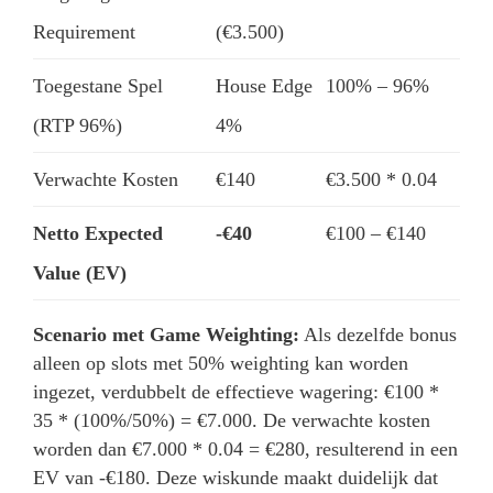
Requirement
(€3.500)
Toegestane Spel
House Edge
100% – 96%
(RTP 96%)
4%
Verwachte Kosten
€140
€3.500 * 0.04
Netto Expected
-€40
€100 – €140
Value (EV)
Scenario met Game Weighting:
Als dezelfde bonus
alleen op slots met 50% weighting kan worden
ingezet, verdubbelt de effectieve wagering: €100 *
35 * (100%/50%) = €7.000. De verwachte kosten
worden dan €7.000 * 0.04 = €280, resulterend in een
EV van -€180. Deze wiskunde maakt duidelijk dat