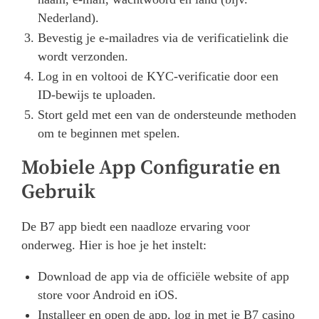
Nederland).
Bevestig je e-mailadres via de verificatielink die
wordt verzonden.
Log in en voltooi de KYC-verificatie door een
ID-bewijs te uploaden.
Stort geld met een van de ondersteunde methoden
om te beginnen met spelen.
Mobiele App Configuratie en
Gebruik
De B7 app biedt een naadloze ervaring voor
onderweg. Hier is hoe je het instelt:
Download de app via de officiële website of app
store voor Android en iOS.
Installeer en open de app, log in met je B7 casino