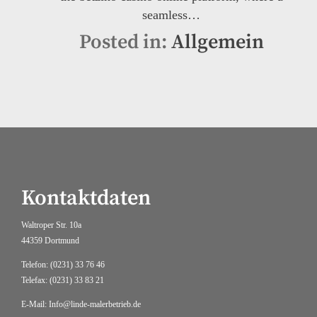
seamless…
Posted in:
Allgemein
Kontaktdaten
Waltroper Str. 10a
44359 Dortmund
Telefon: (0231) 33 76 46
Telefax: (0231) 33 83 21
E-Mail: Info@linde-malerbetrieb.de