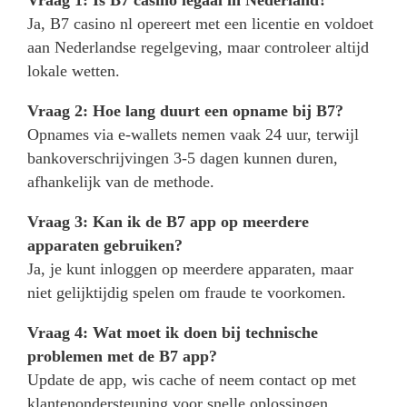
Vraag 1: Is B7 casino legaal in Nederland?
Ja, B7 casino nl opereert met een licentie en voldoet
aan Nederlandse regelgeving, maar controleer altijd
lokale wetten.
Vraag 2: Hoe lang duurt een opname bij B7?
Opnames via e-wallets nemen vaak 24 uur, terwijl
bankoverschrijvingen 3-5 dagen kunnen duren,
afhankelijk van de methode.
Vraag 3: Kan ik de B7 app op meerdere
apparaten gebruiken?
Ja, je kunt inloggen op meerdere apparaten, maar
niet gelijktijdig spelen om fraude te voorkomen.
Vraag 4: Wat moet ik doen bij technische
problemen met de B7 app?
Update de app, wis cache of neem contact op met
klantenondersteuning voor snelle oplossingen.