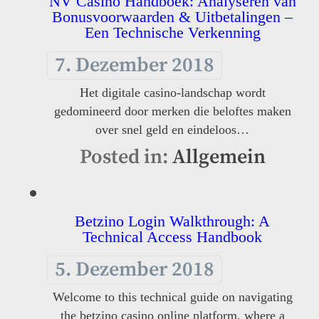
NV Casino Handboek: Analyseren van
Bonusvoorwaarden & Uitbetalingen –
Een Technische Verkenning
7. Dezember 2018
Het digitale casino-landschap wordt
gedomineerd door merken die beloftes maken
over snel geld en eindeloos…
Posted in:
Allgemein
Betzino Login Walkthrough: A
Technical Access Handbook
5. Dezember 2018
Welcome to this technical guide on navigating
the betzino casino online platform, where a