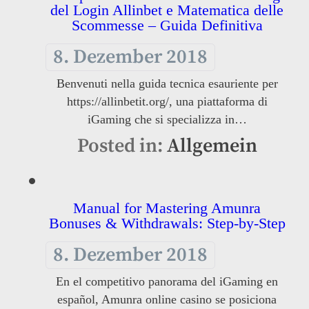
del Login Allinbet e Matematica delle
Scommesse – Guida Definitiva
8. Dezember 2018
Benvenuti nella guida tecnica esauriente per
https://allinbetit.org/, una piattaforma di
iGaming che si specializza in…
Posted in:
Allgemein
Manual for Mastering Amunra
Bonuses & Withdrawals: Step-by-Step
8. Dezember 2018
En el competitivo panorama del iGaming en
español, Amunra online casino se posiciona