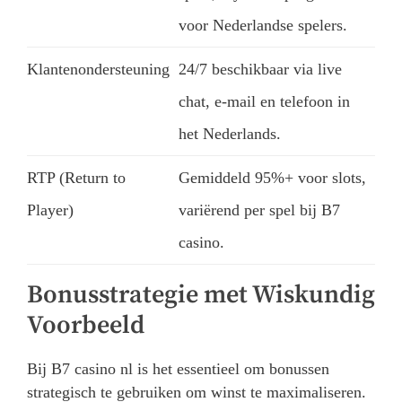
voor Nederlandse spelers.
Klantenondersteuning
24/7 beschikbaar via live
chat, e-mail en telefoon in
het Nederlands.
RTP (Return to
Gemiddeld 95%+ voor slots,
Player)
variërend per spel bij B7
casino.
Bonusstrategie met Wiskundig
Voorbeeld
Bij B7 casino nl is het essentieel om bonussen
strategisch te gebruiken om winst te maximaliseren.