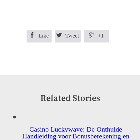



Like
Tweet
+1
Related Stories
Casino Luckywave: De Onthulde
Handleiding voor Bonusberekening en