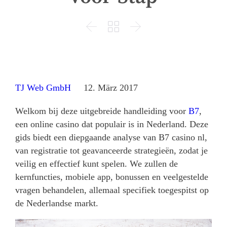



TJ Web GmbH
12. März 2017
Welkom bij deze uitgebreide handleiding voor
B7
,
een online casino dat populair is in Nederland. Deze
gids biedt een diepgaande analyse van B7 casino nl,
van registratie tot geavanceerde strategieën, zodat je
veilig en effectief kunt spelen. We zullen de
kernfuncties, mobiele app, bonussen en veelgestelde
vragen behandelen, allemaal specifiek toegespitst op
de Nederlandse markt.