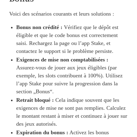
Voici des scénarios courants et leurs solutions :
Bonus non crédité :
Vérifiez que le dépôt est
éligible et que le code bonus est correctement
saisi. Rechargez la page ou l’app Stake, et
contactez le support si le problème persiste.
Exigences de mise non comptabilisées :
Assurez-vous de jouer aux jeux éligibles (par
exemple, les slots contribuent à 100%). Utilisez
l’app Stake pour suivre la progression dans la
section „Bonus“.
Retrait bloqué :
Cela indique souvent que les
exigences de mise ne sont pas remplies. Calculez
le montant restant à miser et continuez à jouer sur
des jeux autorisés.
Expiration du bonus :
Activez les bonus