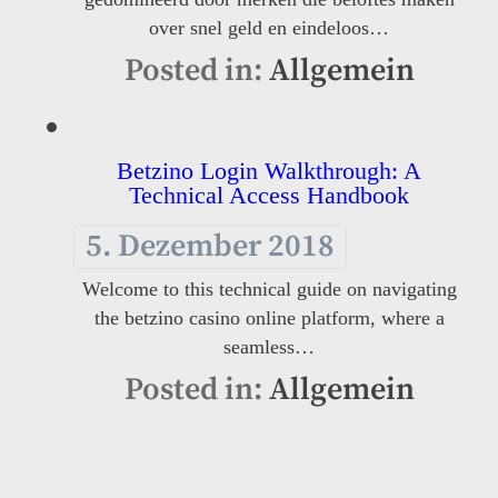
over snel geld en eindeloos…
Posted in:
Allgemein
Betzino Login Walkthrough: A
Technical Access Handbook
5. Dezember 2018
Welcome to this technical guide on navigating
the betzino casino online platform, where a
seamless…
Posted in:
Allgemein