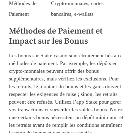
Méthodes de
Crypto-monnaies, cartes
Paiement
bancaires, e-wallets
Méthodes de Paiement et
Impact sur les Bonus
Les bonus sur Stake casino sont étroitement liés aux
méthodes de paiement. Par exemple, les dépôts en
crypto-monnaies peuvent offrir des bonus
supplémentaires, mais vérifiez les exclusions. Pour
les retraits, le montant du bonus et les gains doivent
respecter les exigences de mise ; sinon, les retraits
peuvent être refusés. Utilisez l’app Stake pour gérer
vos transactions et surveiller les soldes bonus. Notez
que certains bonus nécessitent un dépôt minimum, et
les retraits avant de remplir les conditions entraînent
la perte du bonus et des gains associés.