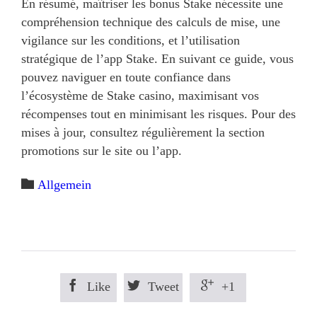
En résumé, maîtriser les bonus Stake nécessite une
compréhension technique des calculs de mise, une
vigilance sur les conditions, et l’utilisation
stratégique de l’app Stake. En suivant ce guide, vous
pouvez naviguer en toute confiance dans
l’écosystème de Stake casino, maximisant vos
récompenses tout en minimisant les risques. Pour des
mises à jour, consultez régulièrement la section
promotions sur le site ou l’app.
Category

Allgemein



Like
Tweet
+1