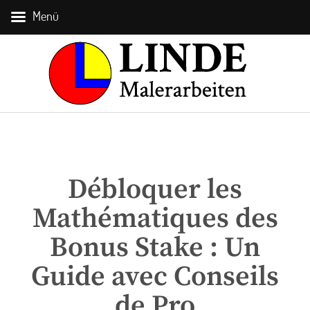
Menü
Débloquer les
Mathématiques des
Bonus Stake : Un
Guide avec Conseils
de Pro