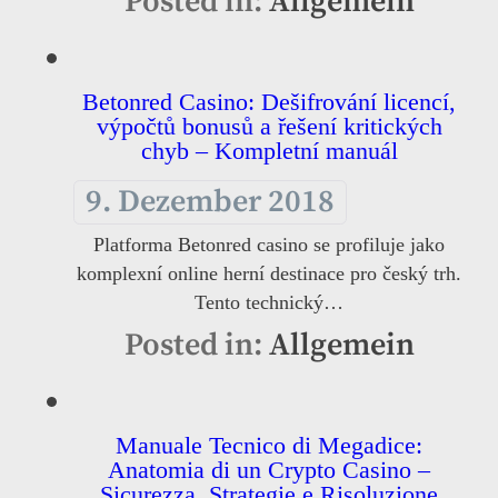
Posted in:
Allgemein
Betonred Casino: Dešifrování licencí,
výpočtů bonusů a řešení kritických
chyb – Kompletní manuál
9. Dezember 2018
Platforma Betonred casino se profiluje jako
komplexní online herní destinace pro český trh.
Tento technický…
Posted in:
Allgemein
Manuale Tecnico di Megadice:
Anatomia di un Crypto Casino –
Sicurezza, Strategie e Risoluzione