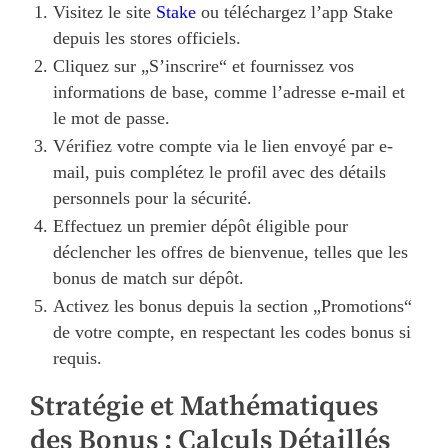
Visitez le site
Stake
ou téléchargez l’app Stake
depuis les stores officiels.
Cliquez sur „S’inscrire“ et fournissez vos
informations de base, comme l’adresse e-mail et
le mot de passe.
Vérifiez votre compte via le lien envoyé par e-
mail, puis complétez le profil avec des détails
personnels pour la sécurité.
Effectuez un premier dépôt éligible pour
déclencher les offres de bienvenue, telles que les
bonus de match sur dépôt.
Activez les bonus depuis la section „Promotions“
de votre compte, en respectant les codes bonus si
requis.
Stratégie et Mathématiques
des Bonus : Calculs Détaillés