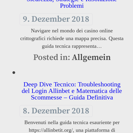
Problemi
9. Dezember 2018
Navigare nel mondo dei casino online
crittografici richiede una mappa precisa. Questa
guida tecnica rappresenta…
Posted in:
Allgemein
Deep Dive Tecnico: Troubleshooting
del Login Allinbet e Matematica delle
Scommesse – Guida Definitiva
8. Dezember 2018
Benvenuti nella guida tecnica esauriente per
https://allinbetit.org/, una piattaforma di