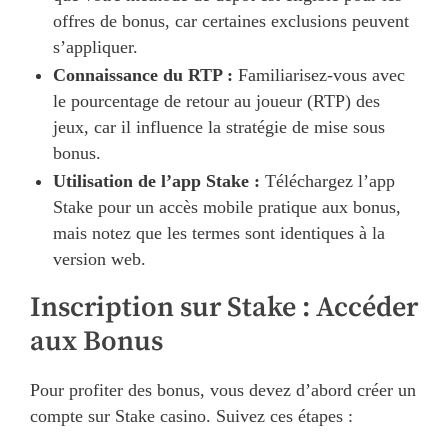
offres de bonus, car certaines exclusions peuvent
s’appliquer.
Connaissance du RTP :
Familiarisez-vous avec
le pourcentage de retour au joueur (RTP) des
jeux, car il influence la stratégie de mise sous
bonus.
Utilisation de l’app Stake :
Téléchargez l’app
Stake pour un accès mobile pratique aux bonus,
mais notez que les termes sont identiques à la
version web.
Inscription sur Stake : Accéder
aux Bonus
Pour profiter des bonus, vous devez d’abord créer un
compte sur Stake casino. Suivez ces étapes :