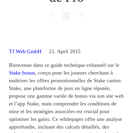



TJ Web GmbH
21. April 2015
Bienvenue dans ce guide technique exhaustif sur le
Stake bonus
, conçu pour les joueurs cherchant à
maîtriser les offres promotionnelles de Stake casino.
Stake, une plateforme de jeux en ligne réputée,
propose une gamme variée de bonus via son site web
et l’app Stake, mais comprendre les conditions de
mise et les stratégies associées est crucial pour
optimiser les gains. Ce whitepaper offre une analyse
approfondie, incluant des calculs détaillés, des