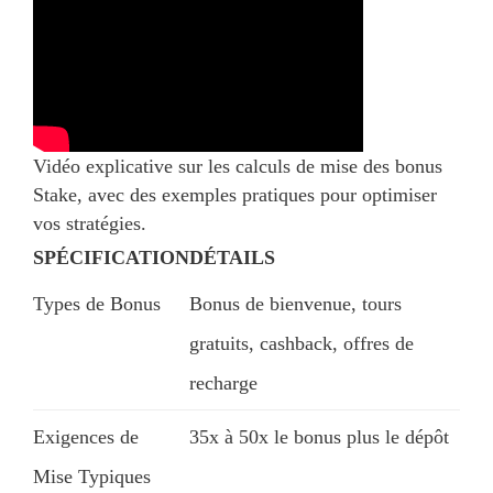
Vidéo explicative sur les calculs de mise des bonus
Stake, avec des exemples pratiques pour optimiser
vos stratégies.
SPÉCIFICATION
DÉTAILS
Types de Bonus
Bonus de bienvenue, tours
gratuits, cashback, offres de
recharge
Exigences de
35x à 50x le bonus plus le dépôt
Mise Typiques