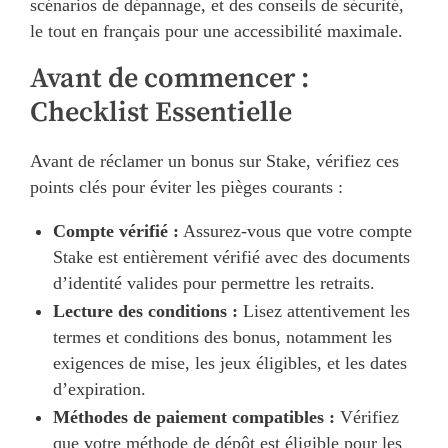
scénarios de dépannage, et des conseils de sécurité,
le tout en français pour une accessibilité maximale.
Avant de commencer :
Checklist Essentielle
Avant de réclamer un bonus sur Stake, vérifiez ces
points clés pour éviter les pièges courants :
Compte vérifié :
Assurez-vous que votre compte
Stake est entièrement vérifié avec des documents
d’identité valides pour permettre les retraits.
Lecture des conditions :
Lisez attentivement les
termes et conditions des bonus, notamment les
exigences de mise, les jeux éligibles, et les dates
d’expiration.
Méthodes de paiement compatibles :
Vérifiez
que votre méthode de dépôt est éligible pour les