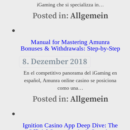
iGaming che si specializza in…
Posted in:
Allgemein
Manual for Mastering Amunra
Bonuses & Withdrawals: Step-by-Step
8. Dezember 2018
En el competitivo panorama del iGaming en
español, Amunra online casino se posiciona
como una…
Posted in:
Allgemein
Ignition Casino App Deep Dive: The