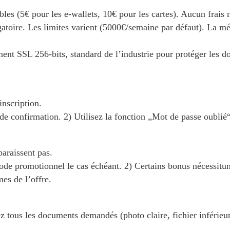
es (5€ pour les e-wallets, 10€ pour les cartes). Aucun frais 
oire. Les limites varient (5000€/semaine par défaut). La méth
ent SSL 256-bits, standard de l’industrie pour protéger les do
inscription.
 de confirmation. 2) Utilisez la fonction „Mot de passe oubli
paraissent pas.
ode promotionnel le cas échéant. 2) Certains bonus nécessitu
es de l’offre.
 tous les documents demandés (photo claire, fichier inférieu