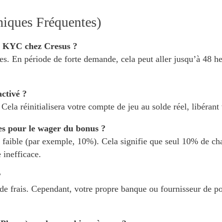
iques Fréquentes)
n KYC chez Cresus ?
es. En période de forte demande, cela peut aller jusqu’à 48 he
activé ?
Cela réinitialisera votre compte de jeu au solde réel, libéran
les pour le wager du bonus ?
n faible (par exemple, 10%). Cela signifie que seul 10% de c
 inefficace.
?
e frais. Cependant, votre propre banque ou fournisseur de port