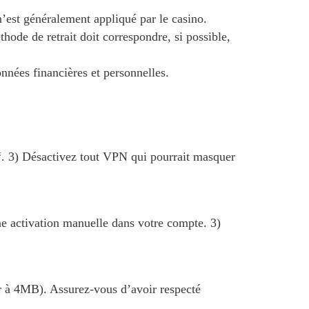
n’est généralement appliqué par le casino.
ode de retrait doit correspondre, si possible,
nnées financières et personnelles.
é“. 3) Désactivez tout VPN qui pourrait masquer
ne activation manuelle dans votre compte. 3)
r à 4MB). Assurez-vous d’avoir respecté