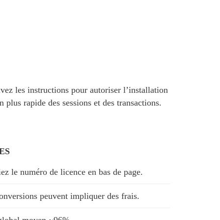
ez les instructions pour autoriser l’installation
 plus rapide des sessions et des transactions.
ES
iez le numéro de licence en bas de page.
onversions peuvent impliquer des frais.