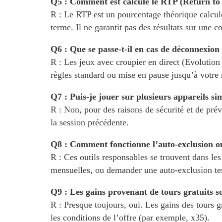
Q5 : Comment est calculé le RTP (Return to 
R : Le RTP est un pourcentage théorique calcul
terme. Il ne garantit pas des résultats sur une c
Q6 : Que se passe-t-il en cas de déconnexion
R : Les jeux avec croupier en direct (Evolution
règles standard ou mise en pause jusqu’à votre 
Q7 : Puis-je jouer sur plusieurs appareils 
R : Non, pour des raisons de sécurité et de pré
la session précédente.
Q8 : Comment fonctionne l’auto-exclusion ou 
R : Ces outils responsables se trouvent dans le
mensuelles, ou demander une auto-exclusion tem
Q9 : Les gains provenant de tours gratuits so
R : Presque toujours, oui. Les gains des tours 
les conditions de l’offre (par exemple, x35).