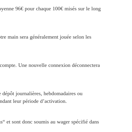
moyenne 96€ pour chaque 100€ misés sur le long
otre main sera généralement jouée selon les
par compte. Une nouvelle connexion déconnectera
de dépôt journalières, hebdomadaires ou
dant leur période d’activation.
nus“ et sont donc soumis au wager spécifié dans