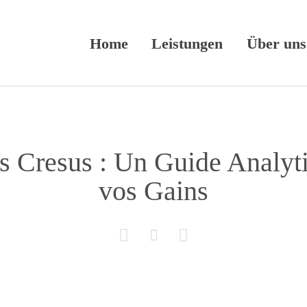
Home
Leistungen
Über uns
s Cresus : Un Guide Analy
vos Gains


