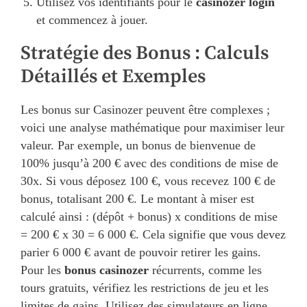
Utilisez vos identifiants pour le
casinozer login
et commencez à jouer.
Stratégie des Bonus : Calculs
Détaillés et Exemples
Les bonus sur Casinozer peuvent être complexes ;
voici une analyse mathématique pour maximiser leur
valeur. Par exemple, un bonus de bienvenue de
100% jusqu’à 200 € avec des conditions de mise de
30x. Si vous déposez 100 €, vous recevez 100 € de
bonus, totalisant 200 €. Le montant à miser est
calculé ainsi : (dépôt + bonus) x conditions de mise
= 200 € x 30 = 6 000 €. Cela signifie que vous devez
parier 6 000 € avant de pouvoir retirer les gains.
Pour les
bonus casinozer
récurrents, comme les
tours gratuits, vérifiez les restrictions de jeu et les
limites de gains. Utilisez des simulateurs en ligne