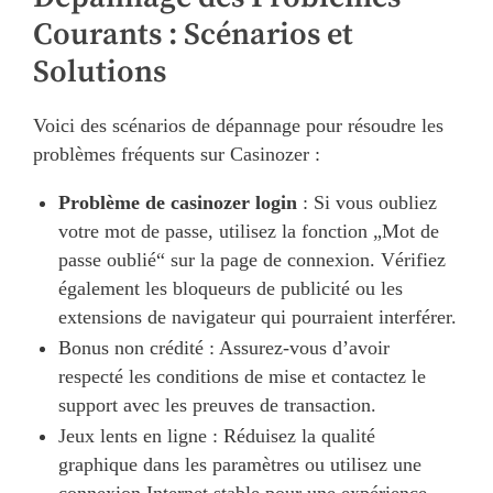
Courants : Scénarios et
Solutions
Voici des scénarios de dépannage pour résoudre les
problèmes fréquents sur Casinozer :
Problème de casinozer login
: Si vous oubliez
votre mot de passe, utilisez la fonction „Mot de
passe oublié“ sur la page de connexion. Vérifiez
également les bloqueurs de publicité ou les
extensions de navigateur qui pourraient interférer.
Bonus non crédité : Assurez-vous d’avoir
respecté les conditions de mise et contactez le
support avec les preuves de transaction.
Jeux lents en ligne : Réduisez la qualité
graphique dans les paramètres ou utilisez une