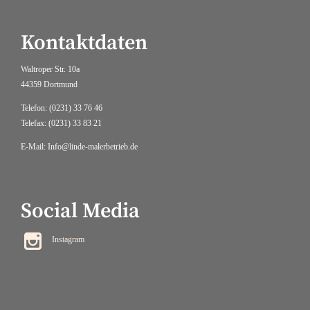
Kontaktdaten
Waltroper Str. 10a
44359 Dortmund
Telefon: (0231) 33 76 46
Telefax: (0231) 33 83 21
E-Mail: Info@linde-malerbetrieb.de
Social Media

Instagram