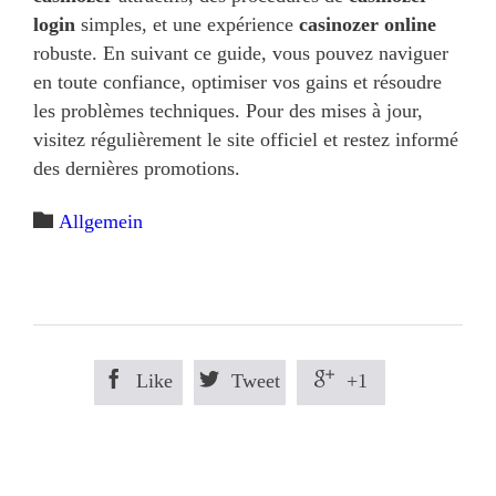
login
simples, et une expérience
casinozer online
robuste. En suivant ce guide, vous pouvez naviguer
en toute confiance, optimiser vos gains et résoudre
les problèmes techniques. Pour des mises à jour,
visitez régulièrement le site officiel et restez informé
des dernières promotions.
Category

Allgemein



Like
Tweet
+1