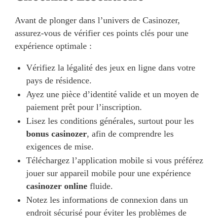
Avant de plonger dans l’univers de Casinozer,
assurez-vous de vérifier ces points clés pour une
expérience optimale :
Vérifiez la légalité des jeux en ligne dans votre
pays de résidence.
Ayez une pièce d’identité valide et un moyen de
paiement prêt pour l’inscription.
Lisez les conditions générales, surtout pour les
bonus casinozer
, afin de comprendre les
exigences de mise.
Téléchargez l’application mobile si vous préférez
jouer sur appareil mobile pour une expérience
casinozer online
fluide.
Notez les informations de connexion dans un
endroit sécurisé pour éviter les problèmes de