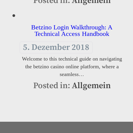
Posted in:
Allgemein
Betzino Login Walkthrough: A
Technical Access Handbook
5. Dezember 2018
Welcome to this technical guide on navigating
the betzino casino online platform, where a
seamless…
Posted in:
Allgemein