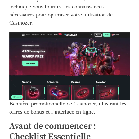
technique vous fournira les connaissances
nécessaires pour optimiser votre utilisation de
Casinozer.
Bannière promotionnelle de Casinozer, illustrant les
offres de bonus et l’interface en ligne.
Avant de commencer :
Checklist Essentielle