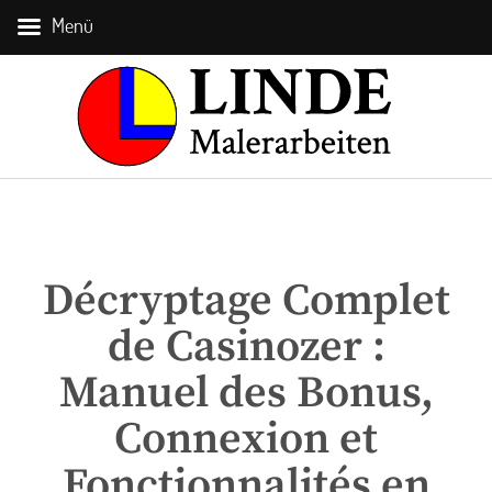
Menü
Décryptage Complet
de Casinozer :
Manuel des Bonus,
Connexion et
Fonctionnalités en