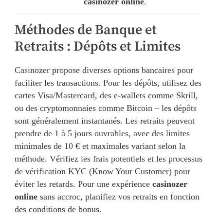
casinozer online
.
Méthodes de Banque et
Retraits : Dépôts et Limites
Casinozer propose diverses options bancaires pour
faciliter les transactions. Pour les dépôts, utilisez des
cartes Visa/Mastercard, des e-wallets comme Skrill,
ou des cryptomonnaies comme Bitcoin – les dépôts
sont généralement instantanés. Les retraits peuvent
prendre de 1 à 5 jours ouvrables, avec des limites
minimales de 10 € et maximales variant selon la
méthode. Vérifiez les frais potentiels et les processus
de vérification KYC (Know Your Customer) pour
éviter les retards. Pour une expérience
casinozer
online
sans accroc, planifiez vos retraits en fonction
des conditions de bonus.