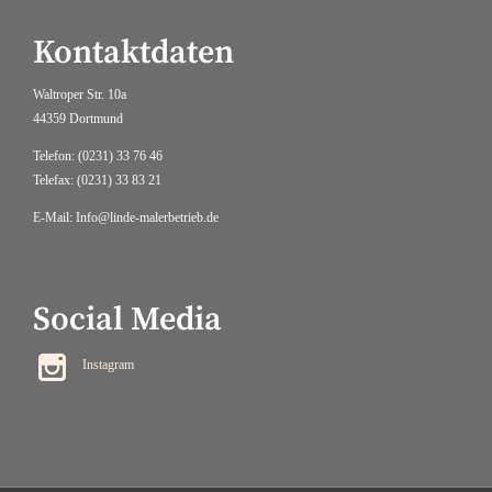
Kontaktdaten
Waltroper Str. 10a
44359 Dortmund
Telefon: (0231) 33 76 46
Telefax: (0231) 33 83 21
E-Mail: Info@linde-malerbetrieb.de
Social Media

Instagram