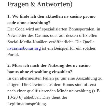
Fragen & Antworten)
1. Wo finde ich den aktuellen
nv casino promo
code ohne einzahlung
?
Der Code wird auf spezialisierten Bonusportalen, in
Newsletter des Casinos oder auf dessen offiziellen
Social-Media-Kanälen veröffentlicht. Die Quelle
nvcasinobonus.org
ist ein Beispiel für ein solches
Portal.
2. Muss ich nach der Nutzung des
nv casino
bonus ohne einzahlung
einzahlen?
In den allermeisten Fällen ja, um eine Auszahlung zu
tätigen. Die Gewinne aus dem Bonus sind oft erst
nach einer qualifizierenden Mindesteinzahlung (z.B.
10-20 €) abhebbar. Dies dient der
Legitimationsprüfung.