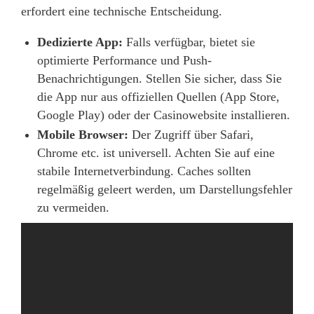
erfordert eine technische Entscheidung.
Dedizierte App:
Falls verfügbar, bietet sie
optimierte Performance und Push-
Benachrichtigungen. Stellen Sie sicher, dass Sie
die App nur aus offiziellen Quellen (App Store,
Google Play) oder der Casinowebsite installieren.
Mobile Browser:
Der Zugriff über Safari,
Chrome etc. ist universell. Achten Sie auf eine
stabile Internetverbindung. Caches sollten
regelmäßig geleert werden, um Darstellungsfehler
zu vermeiden.