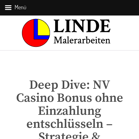
Menü
Deep Dive: NV
Casino Bonus ohne
Einzahlung
entschlüsseln –
Strategie &