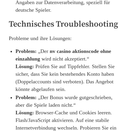
Angaben zur Datenverarbeitung, speziell für
deutsche Spieler.
Technisches Troubleshooting
Probleme und ihre Lösungen:
Problem:
„Der
nv casino aktionscode ohne
einzahlung
wird nicht akzeptiert.“
Lösung:
Prüfen Sie auf Tippfehler. Stellen Sie
sicher, dass Sie kein bestehendes Konto haben
(Doppelaccounts sind verboten). Das Angebot
könnte abgelaufen sein.
Problem:
„Der Bonus wurde gutgeschrieben,
aber die Spiele laden nicht.“
Lösung:
Browser-Cache und Cookies leeren.
Flash/JavaScript aktivieren. Auf eine stabile
Internetverbindung wechseln. Probieren Sie ein