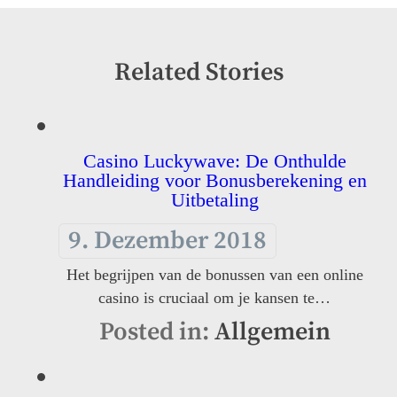
Related Stories
Casino Luckywave: De Onthulde
Handleiding voor Bonusberekening en
Uitbetaling
9. Dezember 2018
Het begrijpen van de bonussen van een online
casino is cruciaal om je kansen te…
Posted in:
Allgemein