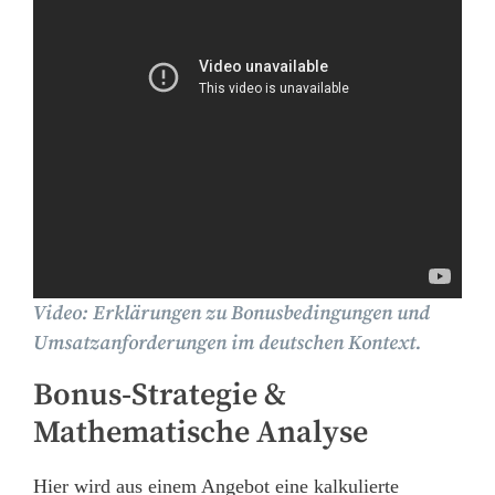
Video: Erklärungen zu Bonusbedingungen und
Umsatzanforderungen im deutschen Kontext.
Bonus-Strategie &
Mathematische Analyse
Hier wird aus einem Angebot eine kalkulierte