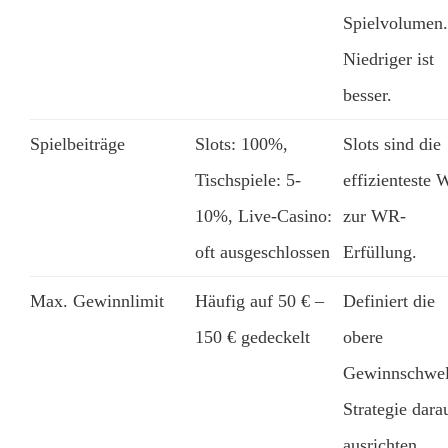
Spielvolumen.
Niedriger ist
besser.
Spielbeiträge
Slots: 100%,
Slots sind die
Tischspiele: 5-
effizienteste 
10%, Live-Casino:
zur WR-
oft ausgeschlossen
Erfüllung.
Max. Gewinnlimit
Häufig auf 50 € –
Definiert die
150 € gedeckelt
obere
Gewinnschwel
Strategie dara
ausrichten.