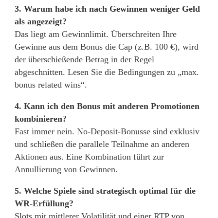
3. Warum habe ich nach Gewinnen weniger Geld
als angezeigt?
Das liegt am Gewinnlimit. Überschreiten Ihre
Gewinne aus dem Bonus die Cap (z.B. 100 €), wird
der überschießende Betrag in der Regel
abgeschnitten. Lesen Sie die Bedingungen zu „max.
bonus related wins“.
4. Kann ich den Bonus mit anderen Promotionen
kombinieren?
Fast immer nein. No-Deposit-Bonusse sind exklusiv
und schließen die parallele Teilnahme an anderen
Aktionen aus. Eine Kombination führt zur
Annullierung von Gewinnen.
5. Welche Spiele sind strategisch optimal für die
WR-Erfüllung?
Slots mit mittlerer Volatilität und einer RTP von