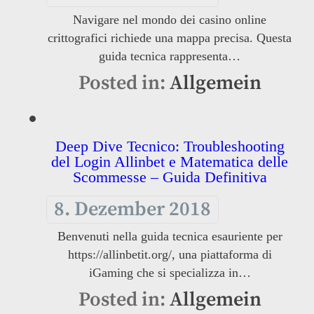
Navigare nel mondo dei casino online
crittografici richiede una mappa precisa. Questa
guida tecnica rappresenta…
Posted in:
Allgemein
Deep Dive Tecnico: Troubleshooting
del Login Allinbet e Matematica delle
Scommesse – Guida Definitiva
8. Dezember 2018
Benvenuti nella guida tecnica esauriente per
https://allinbetit.org/, una piattaforma di
iGaming che si specializza in…
Posted in:
Allgemein