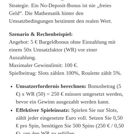
Strategie. Ein No-Deposit-Bonus ist nie „freies
Geld“. Die Mathematik hinter den
Umsatzbedingungen bestimmt den realen Wert.
Szenario & Rechenbeispiel:
Angebot: 5 € Bargeldbonus ohne Einzahlung mit
einem 50x Umsatzfaktor (WR) vor einer
Auszahlung.
Maximaler Gewinnlimit: 100 €.
Spielbeitrag: Slots zählen 100%, Roulette zählt 5%.
Umsatzerfordernis berechnen:
Bonusbetrag (5
€) x WR (50) = 250 € müssen umgesetzt werden,
bevor ein Gewinn ausgezahlt werden kann.
Effektiver Spieleinsatz:
Spielen Sie nur Slots,
zählt jeder eingesetzte Euro voll. Setzen Sie 0,50
€ pro Spin, benötigen Sie 500 Spins (250 € / 0,50
€), um den WR zu erfüllen.