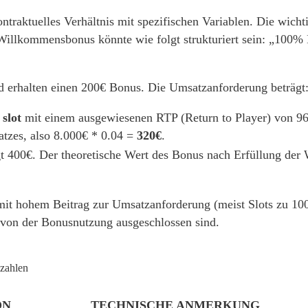
ontraktuelles Verhältnis mit spezifischen Variablen. Die wich
Willkommensbonus könnte wie folgt strukturiert sein: „100%
d erhalten einen 200€ Bonus. Die Umsatzanforderung beträgt
 slot
mit einem ausgewiesenen RTP (Return to Player) von 96
tzes, also 8.000€ * 0.04 =
320€
.
ägt 400€. Der theoretische Wert des Bonus nach Erfüllung der
it hohem Beitrag zur Umsatzanforderung (meist Slots zu 100
g von der Bonusnutzung ausgeschlossen sind.
nzahlen
ON
TECHNISCHE ANMERKUNG