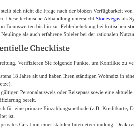
ellt sich nicht die Frage nach der bloßen Verfügbarkeit von S
rm. Diese technische Abhandlung untersucht
Stonevegas
als Sy
on Bonuswerten bis hin zur Fehlerbehebung bei kritischen
st
Neulinge als auch erfahrene Spieler bei der rationalen Nutzun
entielle Checkliste
ereitung. Verifizieren Sie folgende Punkte, um Konflikte zu v
tens 18 Jahre alt und haben Ihren ständigen Wohnsitz in eine
etze).
 gültigen Personalausweis oder Reisepass sowie eine aktuel
ifizierung bereit.
ch für eine primäre Einzahlungsmethode (z.B. Kreditkarte, E-W
et ist.
rivates Gerät mit einer stabilen Internetverbindung. Deaktiv