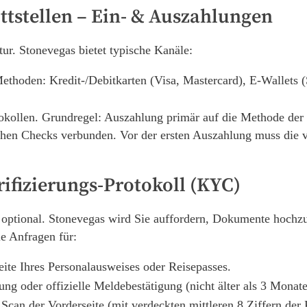
ittstellen – Ein- & Auszahlungen
tur. Stonevegas bietet typische Kanäle:
thoden: Kredit-/Debitkarten (Visa, Mastercard), E-Wallets (S
tokollen. Grundregel: Auszahlung primär auf die Methode de
chen Checks verbunden. Vor der ersten Auszahlung muss die 
erifizierungs-Protokoll (KYC)
optional. Stonevegas wird Sie auffordern, Dokumente hochzu
ie Anfragen für:
ite Ihres Personalausweises oder Reisepasses.
g oder offizielle Meldebestätigung (nicht älter als 3 Monate
e: Scan der Vorderseite (mit verdeckten mittleren 8 Ziffern