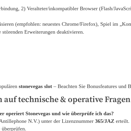
erbindung, 2) Veralteter/inkompatibler Browser (Flash/JavaSc
sieren (empfohlen: neuestes Chrome/Firefox), Spiel im „Komp
le störenden Erweiterungen deaktivieren.
populären
stonevegas slot
– Beachten Sie Bonusfeatures und B
 auf technische & operative Fragen
r operiert Stonevegas und wie überprüfe ich das?
Antillephone N.V.) unter der Lizenznummer
365/JAZ
erteilt
 überprüfen.