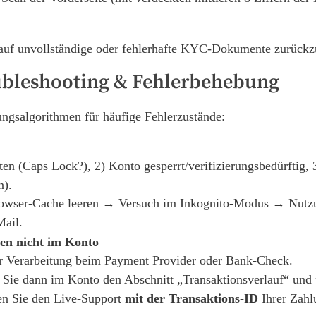
auf unvollständige oder fehlerhafte KYC-Dokumente zurückz
oubleshooting & Fehlerbehebung
ngsalgorithmen für häufige Fehlerzustände:
n (Caps Lock?), 2) Konto gesperrt/verifizierungsbedürftig,
n).
owser-Cache leeren → Versuch im Inkognito-Modus → Nutz
Mail.
en nicht im Konto
er Verarbeitung beim Payment Provider oder Bank-Check.
ie dann im Konto den Abschnitt „Transaktionsverlauf“ und p
ren Sie den Live-Support
mit der Transaktions-ID
Ihrer Zahl