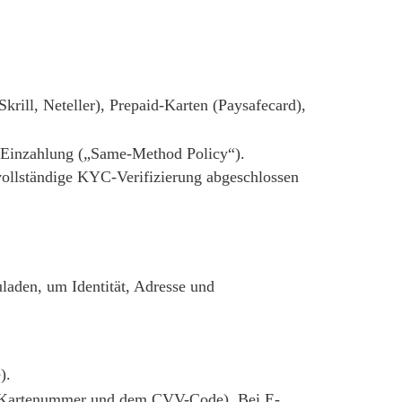
krill, Neteller), Prepaid-Karten (Paysafecard),
r Einzahlung („Same-Method Policy“).
vollständige KYC-Verifizierung abgeschlossen
laden, um Identität, Adresse und
).
 der Kartenummer und dem CVV-Code). Bei E-