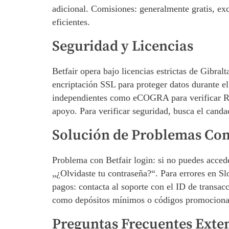
adicional. Comisiones: generalmente gratis, exc
eficientes.
Seguridad y Licencias
Betfair opera bajo licencias estrictas de Gibra
encriptación SSL para proteger datos durante el
independientes como eCOGRA para verificar RTP
apoyo. Para verificar seguridad, busca el canda
Solución de Problemas Co
Problema con Betfair login: si no puedes accede
„¿Olvidaste tu contraseña?“. Para errores en Sl
pagos: contacta al soporte con el ID de transac
como depósitos mínimos o códigos promocionales
Preguntas Frecuentes Exte