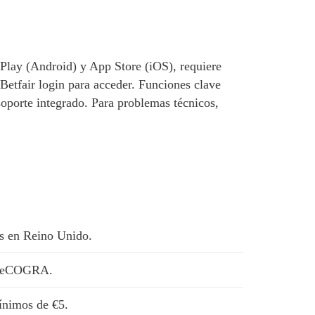
Play (Android) y App Store (iOS), requiere
 Betfair login para acceder. Funciones clave
soporte integrado. Para problemas técnicos,
s en Reino Unido.
or eCOGRA.
mínimos de €5.