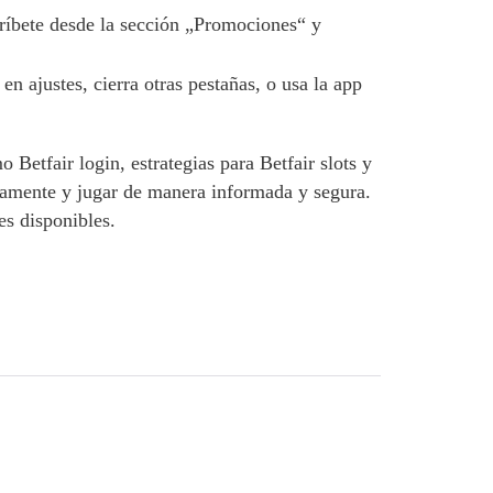
críbete desde la sección „Promociones“ y
en ajustes, cierra otras pestañas, o usa la app
Betfair login, estrategias para Betfair slots y
tivamente y jugar de manera informada y segura.
es disponibles.