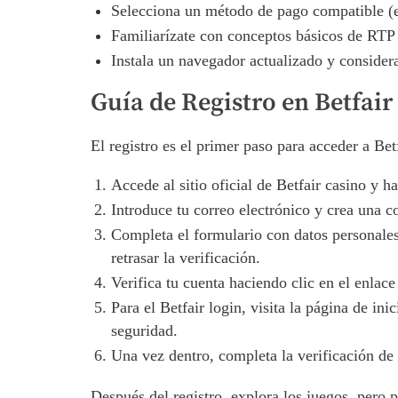
Selecciona un método de pago compatible (ej.,
Familiarízate con conceptos básicos de RTP 
Instala un navegador actualizado y consider
Guía de Registro en Betfair
El registro es el primer paso para acceder a Bet
Accede al sitio oficial de Betfair casino y h
Introduce tu correo electrónico y crea una 
Completa el formulario con datos personale
retrasar la verificación.
Verifica tu cuenta haciendo clic en el enlace
Para el Betfair login, visita la página de ini
seguridad.
Una vez dentro, completa la verificación de
Después del registro, explora los juegos, pero 