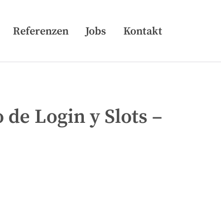
Skip
Referenzen
Jobs
Kontakt
to
content
de Login y Slots –