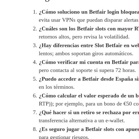
¿Cómo soluciono un Betfair login bloquead
evita usar VPNs que puedan disparar alertas
¿Cuáles son los Betfair slots con mayor
retornos altos, pero revisa la volatilidad.
¿Hay diferencias entre Slot Betfair en w
lentos; ambos soportan giros automáticos.
¿Cómo verificar mi cuenta en Betfair par
pero contacta al soporte si supera 72 horas.
¿Puedo acceder a Betfair desde España si
en los términos.
¿Cómo calcular el valor esperado de un b
RTP)); por ejemplo, para un bono de €50 co
¿Qué hacer si un retiro se rechaza por er
transferencia alternativa a un e-wallet.
¿Es seguro jugar a Betfair slots con apues
para gestionar riesgos.