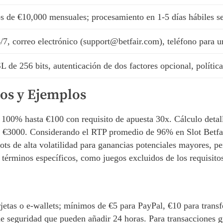
 de €10,000 mensuales; procesamiento en 1-5 días hábiles s
/7, correo electrónico (support@betfair.com), teléfono para u
 de 256 bits, autenticación de dos factores opcional, política
los y Ejemplos
100% hasta €100 con requisito de apuesta 30x. Cálculo detalla
= €3000. Considerando el RTP promedio de 96% en Slot Betfair
ots de alta volatilidad para ganancias potenciales mayores, pe
términos específicos, como juegos excluidos de los requisito
etas o e-wallets; mínimos de €5 para PayPal, €10 para transfe
e seguridad que pueden añadir 24 horas. Para transacciones 