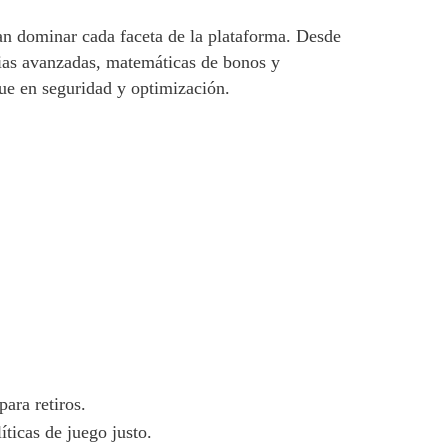
an dominar cada faceta de la plataforma. Desde
gias avanzadas, matemáticas de bonos y
que en seguridad y optimización.
ara retiros.
ticas de juego justo.