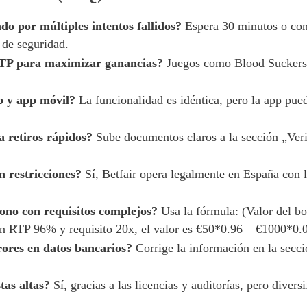
o por múltiples intentos fallidos?
Espera 30 minutos o cont
 de seguridad.
 RTP para maximizar ganancias?
Juegos como Blood Suckers
eb y app móvil?
La funcionalidad es idéntica, pero la app pue
a retiros rápidos?
Sube documentos claros a la sección „Verif
n restricciones?
Sí, Betfair opera legalmente en España con l
ono con requisitos complejos?
Usa la fórmula: (Valor del bo
n RTP 96% y requisito 20x, el valor es €50*0.96 – €1000*0.
rores en datos bancarios?
Corrige la información en la secció
tas altas?
Sí, gracias a las licencias y auditorías, pero divers