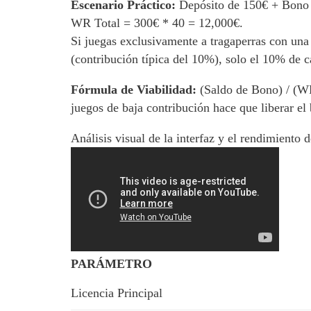
Escenario Práctico:
Depósito de 150€ + Bono 
WR Total = 300€ * 40 = 12,000€.
Si juegas exclusivamente a tragaperras con una
(contribución típica del 10%), solo el 10% de 
Fórmula de Viabilidad:
(Saldo de Bono) / (W
juegos de baja contribución hace que liberar el
Análisis visual de la interfaz y el rendimiento 
PARÁMETRO
Licencia Principal