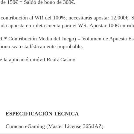
de 150€ = Saldo de bono de 300€.
 contribución al WR del 100%, necesitarás apostar 12,000€. S
cada apuesta en ruleta cuenta para el WR. Apostar 100€ en ru
R * Contribución Media del Juego) = Volumen de Apuesta E
 bono sea estadísticamente improbable.
de la aplicación móvil Realz Casino.
ESPECIFICACIÓN TÉCNICA
Curacao eGaming (Master License 365/JAZ)