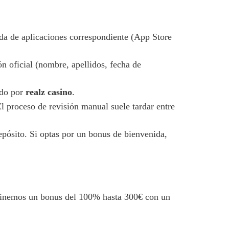
da de aplicaciones correspondiente (App Store
 oficial (nombre, apellidos, fecha de
ado por
realz casino
.
l proceso de revisión manual suele tardar entre
epósito. Si optas por un bonus de bienvenida,
aginemos un bonus del 100% hasta 300€ con un