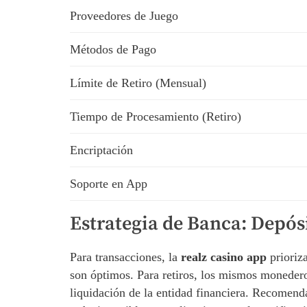
Proveedores de Juego
Métodos de Pago
Límite de Retiro (Mensual)
Tiempo de Procesamiento (Retiro)
Encriptación
Soporte en App
Estrategia de Banca: Depós
Para transacciones, la
realz casino app
prioriza
son óptimos. Para retiros, los mismos monedero
liquidación de la entidad financiera. Recomenda