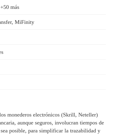
, +50 más
ansfer, MiFinity
es
los monederos electrónicos (Skrill, Neteller)
ancaria, aunque seguros, involucran tiempos de
ea posible, para simplificar la trazabilidad y