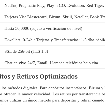
NetEnt, Pragmatic Play, Play’n GO, Evolution, Red Tiger
Tarjetas Visa/Mastercard, Bizum, Skrill, Neteller, Bank Tr
Hasta 50,000€ (sujeto a verificación de nivel)
E-wallets: 0-24h / Tarjetas y Transferencias: 1-5 días hábil
SSL de 256-bit (TLS 1.3)
Chat en vivo 24/7, Email, Llamada telefónica bajo cita
itos y Retiros Optimizados
 los métodos digitales. Para depósitos instantáneos, Bizum y 
s ofrecen la mayor velocidad. Los retiros por transferencia b
mos utilizar un único método para depositar y retirar cuando s