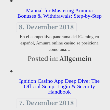
Manual for Mastering Amunra
Bonuses & Withdrawals: Step-by-Step
8. Dezember 2018
En el competitivo panorama del iGaming en
español, Amunra online casino se posiciona
como una…
Posted in:
Allgemein
Ignition Casino App Deep Dive: The
Official Setup, Login & Security
Handbook
7. Dezember 2018