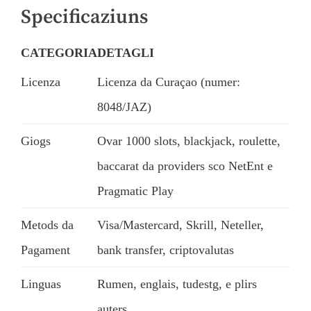
Specificaziuns
CATEGORIA
DETAGLI
Licenza
Licenza da Curaçao (numer:
8048/JAZ)
Giogs
Ovar 1000 slots, blackjack, roulette,
baccarat da providers sco NetEnt e
Pragmatic Play
Metods da
Visa/Mastercard, Skrill, Neteller,
Pagament
bank transfer, criptovalutas
Linguas
Rumen, englais, tudestg, e plirs
auters