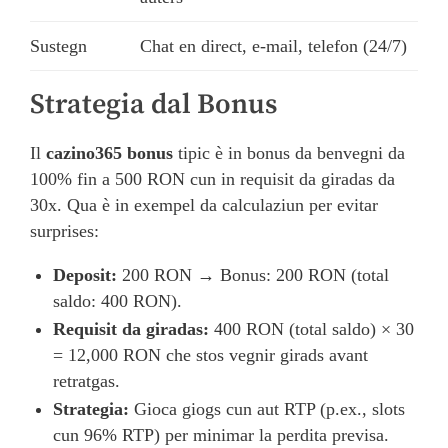
Sustegn
Chat en direct, e-mail, telefon (24/7)
Strategia dal Bonus
Il
cazino365 bonus
tipic è in bonus da benvegni da
100% fin a 500 RON cun in requisit da giradas da
30x. Qua è in exempel da calculaziun per evitar
surprises:
Deposit:
200 RON → Bonus: 200 RON (total
saldo: 400 RON).
Requisit da giradas:
400 RON (total saldo) × 30
= 12,000 RON che stos vegnir girads avant
retratgas.
Strategia:
Gioca giogs cun aut RTP (p.ex., slots
cun 96% RTP) per minimar la perdita previsa.