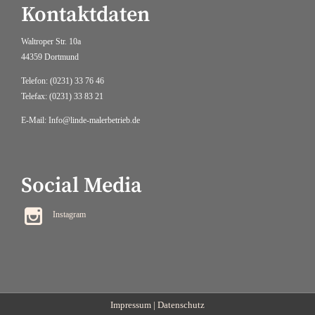
Kontaktdaten
Waltroper Str. 10a
44359 Dortmund
Telefon: (0231) 33 76 46
Telefax: (0231) 33 83 21
E-Mail: Info@linde-malerbetrieb.de
Social Media

Instagram
Impressum
|
Datenschutz