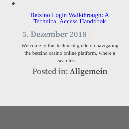
Betzino Login Walkthrough: A
Technical Access Handbook
5. Dezember 2018
Welcome to this technical guide on navigating
the betzino casino online platform, where a
seamless…
Posted in:
Allgemein