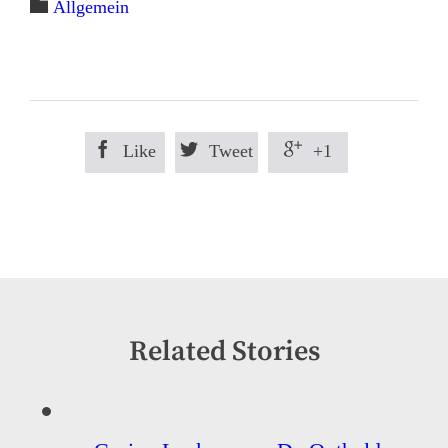
Category

Allgemein



Like
Tweet
+1
Related Stories