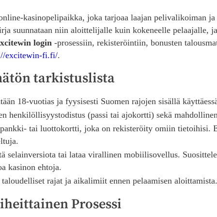
line-kasinopelipaikka, joka tarjoaa laajan pelivalikoiman ja 
ja suunnataan niin aloittelijalle kuin kokeneelle pelaajalle,
xcitewin login
-prosessiin, rekisteröintiin, bonusten talousma
://excitewin-fi.fi/
.
ätön tarkistuslista
tään 18-vuotias ja fyysisesti Suomen rajojen sisällä käyttäess
nen henkilöllisyystodistus (passi tai ajokortti) sekä mahdolli
ankki- tai luottokortti, joka on rekisteröity omiin tietoihis
ltuja.
ä selainversiota tai lataa virallinen mobiilisovellus. Suosit
oa kasinon ehtoja.
 taloudelliset rajat ja aikalimiit ennen pelaamisen aloittamista
iheittainen Prosessi