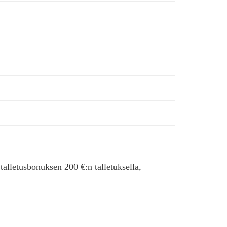
 talletusbonuksen 200 €:n talletuksella,