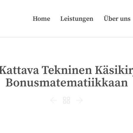
Home
Leistungen
Über uns
Kattava Tekninen Käsikir
Bonusmatematiikkaan


