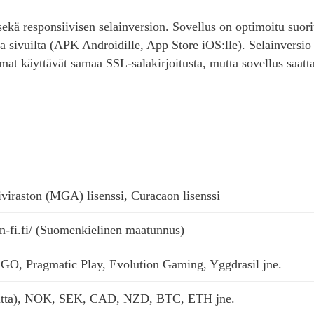
sekä responsiivisen selainversion. Sovellus on optimoitu suori
ilta sivuilta (APK Androidille, App Store iOS:lle). Selainvers
at käyttävät samaa SSL-salakirjoitusta, mutta sovellus saatt
iviraston (MGA) lisenssi, Curacaon lisenssi
in-fi.fi/ (Suomenkielinen maatunnus)
 GO, Pragmatic Play, Evolution Gaming, Yggdrasil jne.
tta), NOK, SEK, CAD, NZD, BTC, ETH jne.