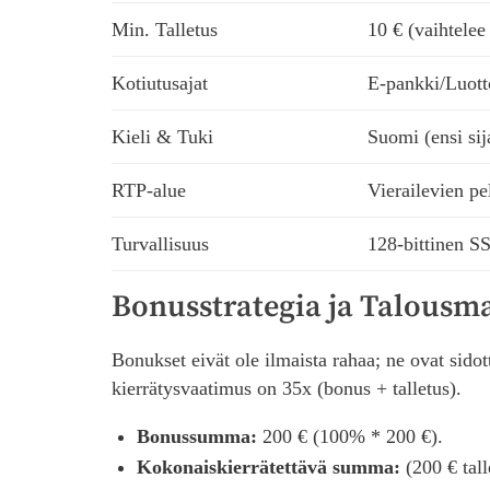
Min. Talletus
10 € (vaihtelee
Kotiutusajat
E-pankki/Luotto
Kieli & Tuki
Suomi (ensi sij
RTP-alue
Vierailevien p
Turvallisuus
128-bittinen S
Bonusstrategia ja Talousm
Bonukset eivät ole ilmaista rahaa; ne ovat sidot
kierrätysvaatimus on 35x (bonus + talletus).
Bonussumma:
200 € (100% * 200 €).
Kokonaiskierrätettävä summa:
(200 € tal