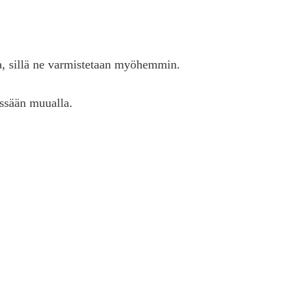
ja, sillä ne varmistetaan myöhemmin.
issään muualla.