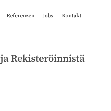
Skip
Referenzen
Jobs
Kontakt
to
content
ja Rekisteröinnistä