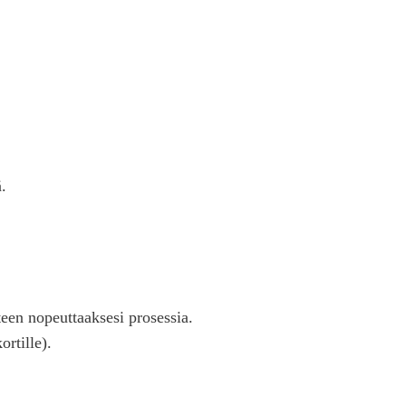
ä.
teen nopeuttaaksesi prosessia.
ortille).