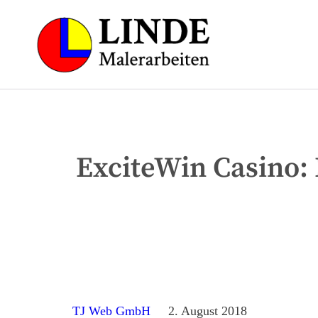
ExciteWin Casino: 
TJ Web GmbH
2. August 2018