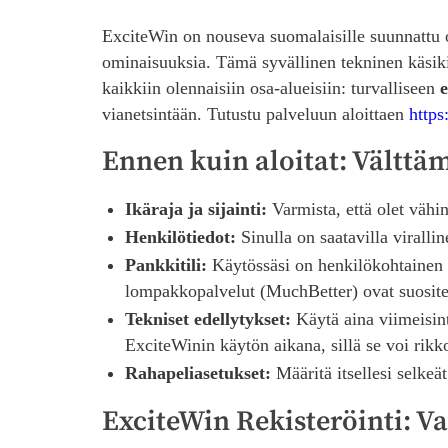
ExciteWin on nouseva suomalaisille suunnattu on
ominaisuuksia. Tämä syvällinen tekninen käsikir
kaikkiin olennaisiin osa-alueisiin: turvalliseen
e
vianetsintään. Tutustu palveluun aloittaen
https
Ennen kuin aloitat: Välttäm
Ikäraja ja sijainti:
Varmista, että olet vähin
Henkilötiedot:
Sinulla on saatavilla viralli
Pankkitili:
Käytössäsi on henkilökohtainen p
lompakkopalvelut (MuchBetter) ovat suosite
Tekniset edellytykset:
Käytä aina viimeisint
ExciteWinin käytön aikana, sillä se voi rikk
Rahapeliasetukset:
Määritä itsellesi selkeät
ExciteWin Rekisteröinti: Va