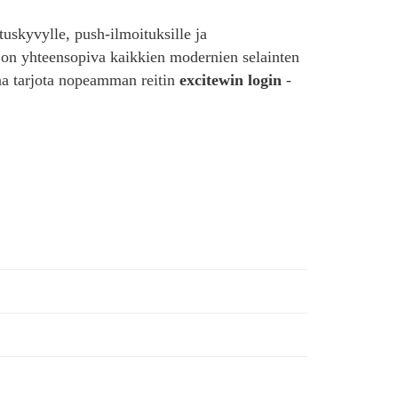
tuskyvylle, push-ilmoituksille ja
io on yhteensopiva kaikkien modernien selainten
aa tarjota nopeamman reitin
excitewin login
-