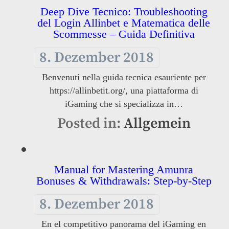
Deep Dive Tecnico: Troubleshooting
del Login Allinbet e Matematica delle
Scommesse – Guida Definitiva
8. Dezember 2018
Benvenuti nella guida tecnica esauriente per
https://allinbetit.org/, una piattaforma di
iGaming che si specializza in…
Posted in:
Allgemein
Manual for Mastering Amunra
Bonuses & Withdrawals: Step-by-Step
8. Dezember 2018
En el competitivo panorama del iGaming en