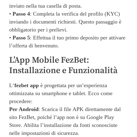
inviato nella tua casella di posta.
•
Passo 4
: Completa la verifica del profilo (KYC)
inviando i documenti richiesti. Questo passaggio è
obbligatorio per i prelievi.
•
Passo 5
: Effettua il tuo primo deposito per attivare
l’offerta di benvenuto.
L’App Mobile FezBet:
Installazione e Funzionalità
L‘
fezbet app
è progettata per un’esperienza
ottimizzata su smartphone e tablet. Ecco come
procedere:
Per Android
: Scarica il file APK direttamente dal
sito FezBet, poiché l’app non è su Google Play
Store. Abilita l’installazione da fonti sconosciute
nelle impostazioni di sicurezza.