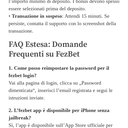
l’importo minimo di deposito. I bonus devono spesso
essere selezionati prima del deposito.
•
Transazione in sospeso
: Attendi 15 minuti. Se
persiste, contatta il supporto con lo screenshot della
transazione.
FAQ Estesa: Domande
Frequenti su FezBet
1. Come posso reimpostare la password per il
fezbet login?
Vai alla pagina di login, clicca su „Password
dimenticata“, inserisci l’email registrata e segui le
istruzioni inviate.
2. L’fezbet app è disponibile per iPhone senza
jailbreak?
Sì, l’app è disponibile sull’App Store ufficiale per