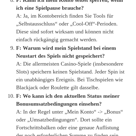
ich eine Spielpause brauche?
A: Ja, im Kontobereich finden Sie Tools für
„Selbstausschluss“ oder „Cool-Off“-Perioden.
Diese sind sofort wirksam und können nicht
einfach rückgängig gemacht werden.
F: Warum wird mein Spielstand bei einem
Neustart des Spiels nicht gespeichert?
A: Die allermeisten Casino-Spiele (insbesondere
Slots) speichern keinen Spielstand. Jeder Spin ist
ein unabhängiges Ereignis. Bei Tischspielen wie
Blackjack oder Roulette gilt dasselbe.
F: Wo kann ich den aktuellen Status meiner
Bonusumsatzbedingungen einsehen?
A: In der Regel unter „Mein Konto“ -> „Bonus“
oder „Umsatzbedingungen“. Dort sollte ein
Fortschrittsbalken oder eine genaue Auflistung
der noch erforderlichen Summe zu finden sein.