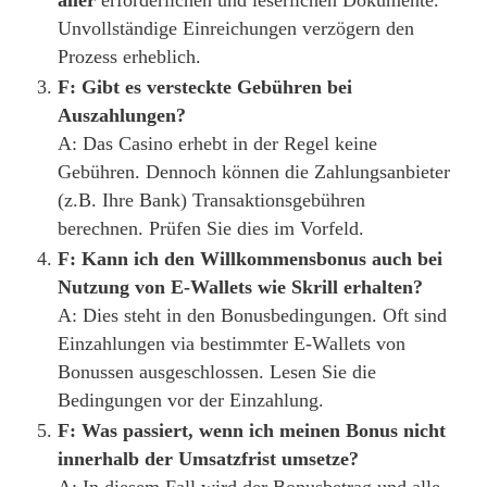
Unvollständige Einreichungen verzögern den
Prozess erheblich.
F: Gibt es versteckte Gebühren bei
Auszahlungen?
A: Das Casino erhebt in der Regel keine
Gebühren. Dennoch können die Zahlungsanbieter
(z.B. Ihre Bank) Transaktionsgebühren
berechnen. Prüfen Sie dies im Vorfeld.
F: Kann ich den Willkommensbonus auch bei
Nutzung von E-Wallets wie Skrill erhalten?
A: Dies steht in den Bonusbedingungen. Oft sind
Einzahlungen via bestimmter E-Wallets von
Bonussen ausgeschlossen. Lesen Sie die
Bedingungen vor der Einzahlung.
F: Was passiert, wenn ich meinen Bonus nicht
innerhalb der Umsatzfrist umsetze?
A: In diesem Fall wird der Bonusbetrag und alle