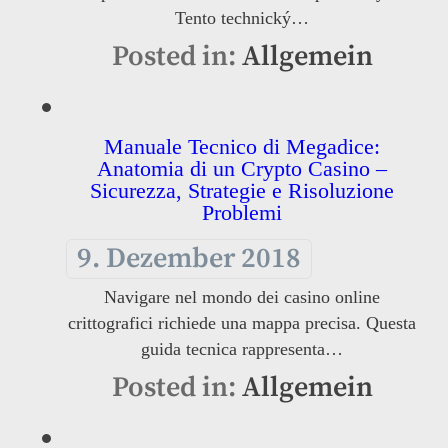
Tento technický…
Posted in:
Allgemein
Manuale Tecnico di Megadice:
Anatomia di un Crypto Casino –
Sicurezza, Strategie e Risoluzione
Problemi
9. Dezember 2018
Navigare nel mondo dei casino online
crittografici richiede una mappa precisa. Questa
guida tecnica rappresenta…
Posted in:
Allgemein