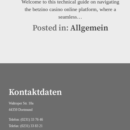
Welcome to this technical guide on navigating
the betzino casino online platform, where a
seamless…
Posted in:
Allgemein
Kontaktdaten
Waltroper Str. 10a
44359 Dortmund
Telefon: (0231) 33 76 46
Telefax: (0231) 33 83 21