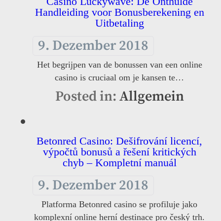
Casino Luckywave: De Onthulde
Handleiding voor Bonusberekening en
Uitbetaling
9. Dezember 2018
Het begrijpen van de bonussen van een online
casino is cruciaal om je kansen te…
Posted in:
Allgemein
Betonred Casino: Dešifrování licencí,
výpočtů bonusů a řešení kritických
chyb – Kompletní manuál
9. Dezember 2018
Platforma Betonred casino se profiluje jako
komplexní online herní destinace pro český trh.