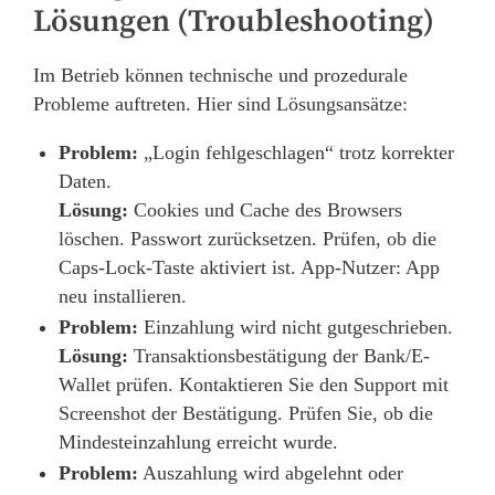
Lösungen (Troubleshooting)
Im Betrieb können technische und prozedurale
Probleme auftreten. Hier sind Lösungsansätze:
Problem:
„Login fehlgeschlagen“ trotz korrekter
Daten.
Lösung:
Cookies und Cache des Browsers
löschen. Passwort zurücksetzen. Prüfen, ob die
Caps-Lock-Taste aktiviert ist. App-Nutzer: App
neu installieren.
Problem:
Einzahlung wird nicht gutgeschrieben.
Lösung:
Transaktionsbestätigung der Bank/E-
Wallet prüfen. Kontaktieren Sie den Support mit
Screenshot der Bestätigung. Prüfen Sie, ob die
Mindesteinzahlung erreicht wurde.
Problem:
Auszahlung wird abgelehnt oder