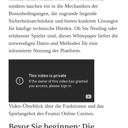
sondern tauchen ein in die Mechaniken der
Bonusbedingungen, die zugrunde liegende
Sicherheitsarchitektur und bieten konkrete Lösungen
für häufige technische Hürden. Ob Sie Neuling oder
erfahrener Spieler sind, dieses Whitepaper liefert die
notwendigen Daten und Methoden für eine
informierte Nutzung der Plattform.
Video-Überblick über die Funktionen und das
Spielangebot des Frumzi Online Casinos.
Bevor Sie beginnen: Die