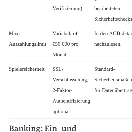
Verifizierung)
bearbeiteten
Sicherheitschecks
Max.
Variabel, oft
In den AGB detail
Auszahlungslimit
€50.000 pro
nachzulesen.
Monat
Spielersicherheit
SSL-
Standard-
Verschlüsselung,
Sicherheitsmaßn
2-Faktor-
für Datenübertra
Authentifizierung
optional
Banking: Ein- und