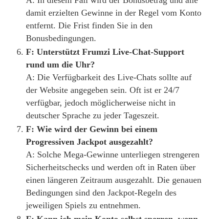
damit erzielten Gewinne in der Regel vom Konto
entfernt. Die Frist finden Sie in den
Bonusbedingungen.
F: Unterstützt Frumzi Live-Chat-Support
rund um die Uhr?
A: Die Verfügbarkeit des Live-Chats sollte auf
der Website angegeben sein. Oft ist er 24/7
verfügbar, jedoch möglicherweise nicht in
deutscher Sprache zu jeder Tageszeit.
F: Wie wird der Gewinn bei einem
Progressiven Jackpot ausgezahlt?
A: Solche Mega-Gewinne unterliegen strengeren
Sicherheitschecks und werden oft in Raten über
einen längeren Zeitraum ausgezahlt. Die genauen
Bedingungen sind den Jackpot-Regeln des
jeweiligen Spiels zu entnehmen.
F: Kann ich mein Konto selbst sperren, wenn