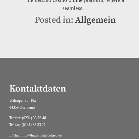
the betzino casino online platform, where a
seamless…
Posted in:
Allgemein
Kontaktdaten
Waltroper Str. 10a
44359 Dortmund
Telefon: (0231) 33 76 46
Telefax: (0231) 33 83 21
E-Mail: Info@linde-malerbetrieb.de