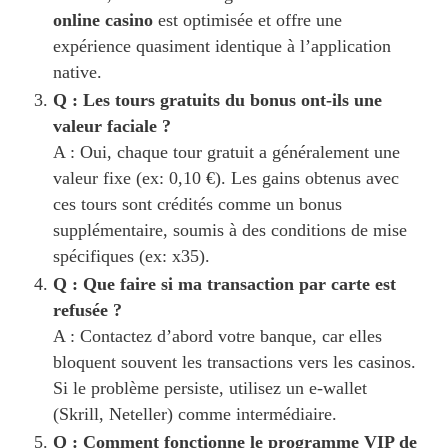
online casino
est optimisée et offre une
expérience quasiment identique à l’application
native.
Q : Les tours gratuits du bonus ont-ils une
valeur faciale ?
A : Oui, chaque tour gratuit a généralement une
valeur fixe (ex: 0,10 €). Les gains obtenus avec
ces tours sont crédités comme un bonus
supplémentaire, soumis à des conditions de mise
spécifiques (ex: x35).
Q : Que faire si ma transaction par carte est
refusée ?
A : Contactez d’abord votre banque, car elles
bloquent souvent les transactions vers les casinos.
Si le problème persiste, utilisez un e-wallet
(Skrill, Neteller) comme intermédiaire.
Q : Comment fonctionne le programme VIP de