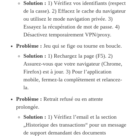
Solution :
1) Vérifiez vos identifiants (respect
de la casse). 2) Effacez le cache du navigateur
ou utilisez le mode navigation privée. 3)
Essayez la récupération de mot de passe. 4)
Désactivez temporairement VPN/proxy.
Problème :
Jeu qui se fige ou tourne en boucle.
Solution :
1) Rechargez la page (F5). 2)
Assurez-vous que votre navigateur (Chrome,
Firefox) est à jour. 3) Pour l’application
mobile, fermez-la complètement et relancez-
la.
Problème :
Retrait refusé ou en attente
prolongée.
Solution :
1) Vérifiez l’email et la section
„Historique des transactions“ pour un message
de support demandant des documents