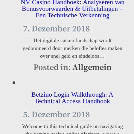
NV Casino Handboek: Analyseren van
Bonusvoorwaarden & Uitbetalingen –
Een Technische Verkenning
7. Dezember 2018
Het digitale casino-landschap wordt
gedomineerd door merken die beloftes maken
over snel geld en eindeloos…
Posted in:
Allgemein
Betzino Login Walkthrough: A
Technical Access Handbook
5. Dezember 2018
Welcome to this technical guide on navigating