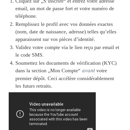
Cliquez sur „S’inscrire“ et entrez votre adresse
email, un mot de passe fort et votre numéro de
téléphone.
Remplissez le profil avec vos données exactes
(nom, date de naissance, adresse) telles qu’elles
apparaissent sur vos pièces d’identité.
Validez votre compte via le lien reçu par email et
le code SMS.
Soumettez les documents de vérification (KYC)
avant
dans la section „Mon Compte“
votre
premier dépôt. Ceci accélère considérablement
les futurs retraits.