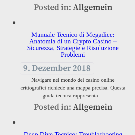
Posted in:
Allgemein
Manuale Tecnico di Megadice:
Anatomia di un Crypto Casino –
Sicurezza, Strategie e Risoluzione
Problemi
9. Dezember 2018
Navigare nel mondo dei casino online
crittografici richiede una mappa precisa. Questa
guida tecnica rappresenta…
Posted in:
Allgemein
Deep Dive Tecnico: Troubleshooting