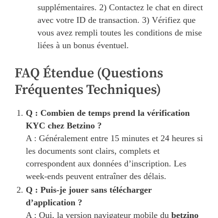
supplémentaires. 2) Contactez le chat en direct
avec votre ID de transaction. 3) Vérifiez que
vous avez rempli toutes les conditions de mise
liées à un bonus éventuel.
FAQ Étendue (Questions
Fréquentes Techniques)
Q : Combien de temps prend la vérification
KYC chez Betzino ?
A : Généralement entre 15 minutes et 24 heures si
les documents sont clairs, complets et
correspondent aux données d’inscription. Les
week-ends peuvent entraîner des délais.
Q : Puis-je jouer sans télécharger
d’application ?
A : Oui, la version navigateur mobile du
betzino