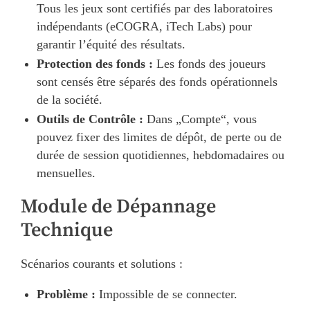
Tous les jeux sont certifiés par des laboratoires
indépendants (eCOGRA, iTech Labs) pour
garantir l’équité des résultats.
Protection des fonds :
Les fonds des joueurs
sont censés être séparés des fonds opérationnels
de la société.
Outils de Contrôle :
Dans „Compte“, vous
pouvez fixer des limites de dépôt, de perte ou de
durée de session quotidiennes, hebdomadaires ou
mensuelles.
Module de Dépannage
Technique
Scénarios courants et solutions :
Problème :
Impossible de se connecter.