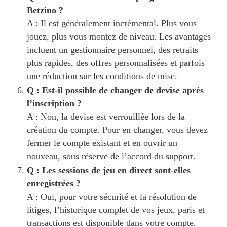
Betzino ?
A : Il est généralement incrémental. Plus vous
jouez, plus vous montez de niveau. Les avantages
incluent un gestionnaire personnel, des retraits
plus rapides, des offres personnalisées et parfois
une réduction sur les conditions de mise.
Q : Est-il possible de changer de devise après
l’inscription ?
A : Non, la devise est verrouillée lors de la
création du compte. Pour en changer, vous devez
fermer le compte existant et en ouvrir un
nouveau, sous réserve de l’accord du support.
Q : Les sessions de jeu en direct sont-elles
enregistrées ?
A : Oui, pour votre sécurité et la résolution de
litiges, l’historique complet de vos jeux, paris et
transactions est disponible dans votre compte.