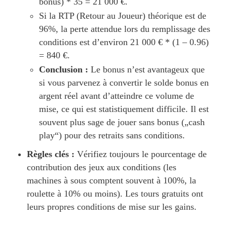
bonus) * 35 = 21 000 €.
Si la RTP (Retour au Joueur) théorique est de
96%, la perte attendue lors du remplissage des
conditions est d’environ 21 000 € * (1 – 0.96)
= 840 €.
Conclusion :
Le bonus n’est avantageux que
si vous parvenez à convertir le solde bonus en
argent réel avant d’atteindre ce volume de
mise, ce qui est statistiquement difficile. Il est
souvent plus sage de jouer sans bonus („cash
play“) pour des retraits sans conditions.
Règles clés :
Vérifiez toujours le pourcentage de
contribution des jeux aux conditions (les
machines à sous comptent souvent à 100%, la
roulette à 10% ou moins). Les tours gratuits ont
leurs propres conditions de mise sur les gains.