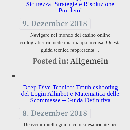
Sicurezza, Strategie e Risoluzione
Problemi
9. Dezember 2018
Navigare nel mondo dei casino online
crittografici richiede una mappa precisa. Questa
guida tecnica rappresenta…
Posted in:
Allgemein
Deep Dive Tecnico: Troubleshooting
del Login Allinbet e Matematica delle
Scommesse – Guida Definitiva
8. Dezember 2018
Benvenuti nella guida tecnica esauriente per