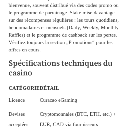
bienvenue, souvent distribué via des codes promo ou
le programme de parrainage. Stake mise davantage
sur des récompenses régulières : les tours quotidiens,
hebdomadaires et mensuels (Daily, Weekly, Monthly
Raffles) et le programme de cashback sur les pertes.
Vérifiez toujours la section „Promotions“ pour les
offres en cours.
Spécifications techniques du
casino
CATÉGORIE
DÉTAIL
Licence
Curacao eGaming
Devises
Cryptomonnaies (BTC, ETH, etc.) +
acceptées
EUR, CAD via fournisseurs