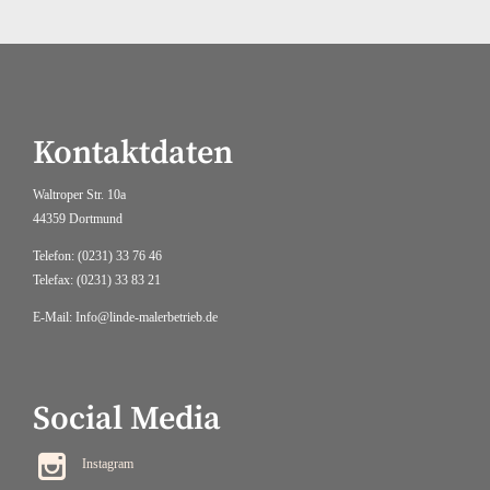
Kontaktdaten
Waltroper Str. 10a
44359 Dortmund
Telefon: (0231) 33 76 46
Telefax: (0231) 33 83 21
E-Mail: Info@linde-malerbetrieb.de
Social Media

Instagram