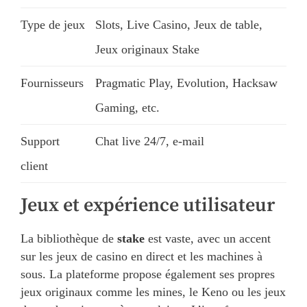
Type de jeux
Slots, Live Casino, Jeux de table,
Jeux originaux Stake
Fournisseurs
Pragmatic Play, Evolution, Hacksaw
Gaming, etc.
Support
Chat live 24/7, e-mail
client
Jeux et expérience utilisateur
La bibliothèque de
stake
est vaste, avec un accent
sur les jeux de casino en direct et les machines à
sous. La plateforme propose également ses propres
jeux originaux comme les mines, le Keno ou les jeux