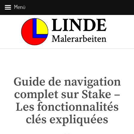
Menü
Guide de navigation
complet sur Stake –
Les fonctionnalités
clés expliquées