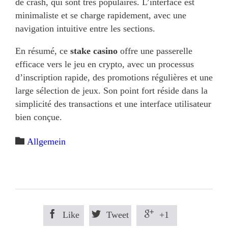
de crash, qui sont très populaires. L’interface est
minimaliste et se charge rapidement, avec une
navigation intuitive entre les sections.
En résumé, ce
stake casino
offre une passerelle
efficace vers le jeu en crypto, avec un processus
d’inscription rapide, des promotions régulières et une
large sélection de jeux. Son point fort réside dans la
simplicité des transactions et une interface utilisateur
bien conçue.
Category

Allgemein



Like
Tweet
+1