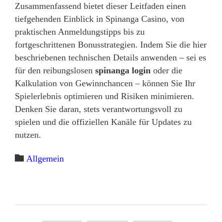
Zusammenfassend bietet dieser Leitfaden einen
tiefgehenden Einblick in Spinanga Casino, von
praktischen Anmeldungstipps bis zu
fortgeschrittenen Bonusstrategien. Indem Sie die hier
beschriebenen technischen Details anwenden – sei es
für den reibungslosen
spinanga login
oder die
Kalkulation von Gewinnchancen – können Sie Ihr
Spielerlebnis optimieren und Risiken minimieren.
Denken Sie daran, stets verantwortungsvoll zu
spielen und die offiziellen Kanäle für Updates zu
nutzen.
Category

Allgemein