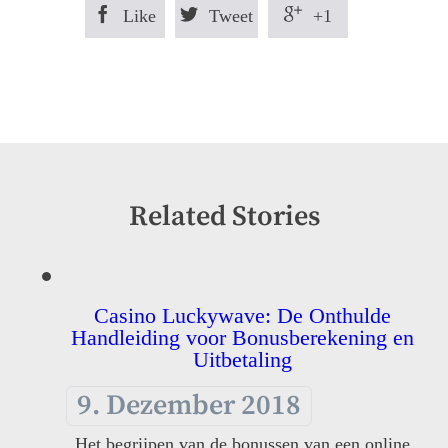



Like
Tweet
+1
Related Stories
Casino Luckywave: De Onthulde
Handleiding voor Bonusberekening en
Uitbetaling
9. Dezember 2018
Het begrijpen van de bonussen van een online