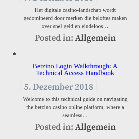
Het digitale casino-landschap wordt
gedomineerd door merken die beloftes maken
over snel geld en eindeloos…
Posted in:
Allgemein
Betzino Login Walkthrough: A
Technical Access Handbook
5. Dezember 2018
Welcome to this technical guide on navigating
the betzino casino online platform, where a
seamless…
Posted in:
Allgemein