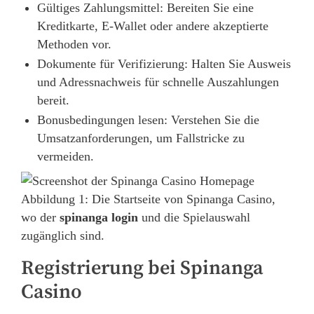
Gültiges Zahlungsmittel: Bereiten Sie eine
Kreditkarte, E-Wallet oder andere akzeptierte
Methoden vor.
Dokumente für Verifizierung: Halten Sie Ausweis
und Adressnachweis für schnelle Auszahlungen
bereit.
Bonusbedingungen lesen: Verstehen Sie die
Umsatzanforderungen, um Fallstricke zu
vermeiden.
Abbildung 1: Die Startseite von Spinanga Casino,
wo der
spinanga login
und die Spielauswahl
zugänglich sind.
Registrierung bei Spinanga
Casino