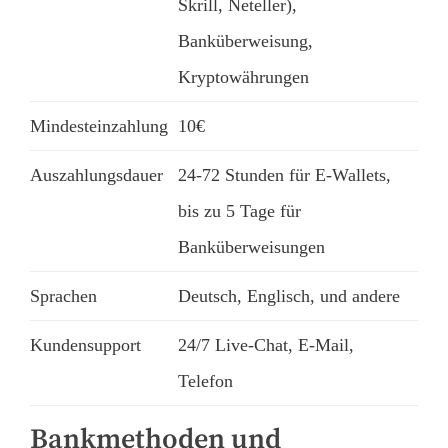
Skrill, Neteller),
Banküberweisung,
Kryptowährungen
Mindesteinzahlung
10€
Auszahlungsdauer
24-72 Stunden für E-Wallets,
bis zu 5 Tage für
Banküberweisungen
Sprachen
Deutsch, Englisch, und andere
Kundensupport
24/7 Live-Chat, E-Mail,
Telefon
Bankmethoden und