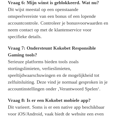
Vraag 6: Mijn winst is geblokkeerd. Wat nu?
Dit wijst meestal op een openstaande
omspeelvereiste van een bonus of een lopende
accountcontrole. Controleer je bonusvoorwaarden en
neem contact op met de klantenservice voor
specifieke details.
Vraag 7: Ondersteunt Kokobet Responsible
Gaming tools?
Serieuze platforms bieden tools zoals
stortingslimieten, verlieslimieten,
speeltijdwaarschuwingen en de mogelijkheid tot
zelfuitsluiting. Deze vind je normaal gesproken in je
accountinstellingen onder ‚Verantwoord Spelen‘.
Vraag 8: Is er een Kokobet mobiele app?
Dit varieert. Soms is er een native app beschikbaar
voor iOS/Android, vaak biedt de website een even