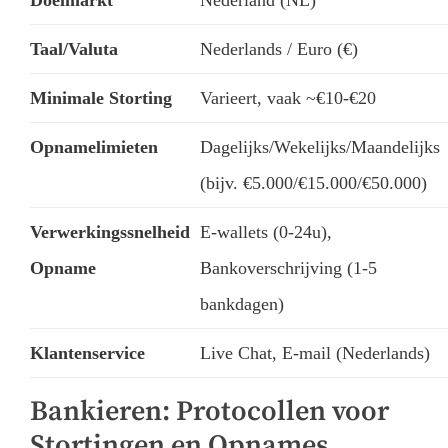
Doelmarkt
Nederland (NL)
Taal/Valuta
Nederlands / Euro (€)
Minimale Storting
Varieert, vaak ~€10-€20
Opnamelimieten
Dagelijks/Wekelijks/Maandelijks
(bijv. €5.000/€15.000/€50.000)
Verwerkingssnelheid
E-wallets (0-24u),
Opname
Bankoverschrijving (1-5
bankdagen)
Klantenservice
Live Chat, E-mail (Nederlands)
Bankieren: Protocollen voor
Stortingen en Opnames