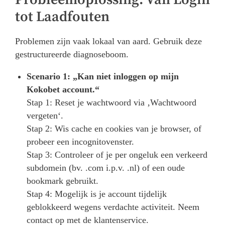
tot Laadfouten
Problemen zijn vaak lokaal van aard. Gebruik deze
gestructureerde diagnoseboom.
Scenario 1: „Kan niet inloggen op mijn
Kokobet account.“
Stap 1: Reset je wachtwoord via ‚Wachtwoord
vergeten‘.
Stap 2: Wis cache en cookies van je browser, of
probeer een incognitovenster.
Stap 3: Controleer of je per ongeluk een verkeerd
subdomein (bv. .com i.p.v. .nl) of een oude
bookmark gebruikt.
Stap 4: Mogelijk is je account tijdelijk
geblokkeerd wegens verdachte activiteit. Neem
contact op met de klantenservice.