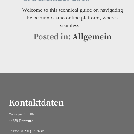
Welcome to this technical guide on navigating
the betzino casino online platform, where a
seamless…
Posted in:
Allgemein
Kontaktdaten
Waltroper Str. 10a
44359 Dortmund
Telefon: (0231) 33 76 46