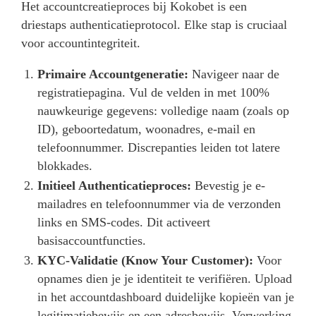
Het accountcreatieproces bij Kokobet is een
driestaps authenticatieprotocol. Elke stap is cruciaal
voor accountintegriteit.
Primaire Accountgeneratie:
Navigeer naar de
registratiepagina. Vul de velden in met 100%
nauwkeurige gegevens: volledige naam (zoals op
ID), geboortedatum, woonadres, e-mail en
telefoonnummer. Discrepanties leiden tot latere
blokkades.
Initieel Authenticatieproces:
Bevestig je e-
mailadres en telefoonnummer via de verzonden
links en SMS-codes. Dit activeert
basisaccountfuncties.
KYC-Validatie (Know Your Customer):
Voor
opnames dien je je identiteit te verifiëren. Upload
in het accountdashboard duidelijke kopieën van je
legitimatiebewijs en een adresbewijs. Verwerking