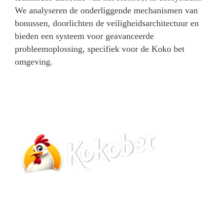
We analyseren de onderliggende mechanismen van
bonussen, doorlichten de veiligheidsarchitectuur en
bieden een systeem voor geavanceerde
probleemoplossing, specifiek voor de Koko bet
omgeving.